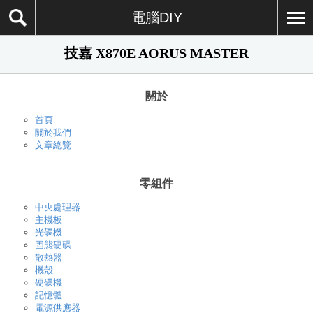
電腦DIY
技嘉 X870E AORUS MASTER
關於
首頁
關於我們
文章總覽
零組件
中央處理器
主機板
光碟機
固態硬碟
散熱器
機殼
硬碟機
記憶體
電源供應器