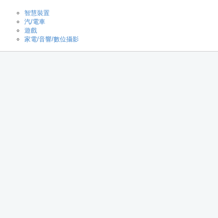
智慧裝置
汽/電車
遊戲
家電/音響/數位攝影