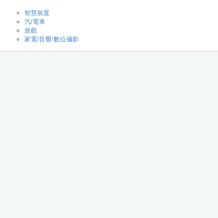
智慧裝置
汽/電車
遊戲
家電/音響/數位攝影