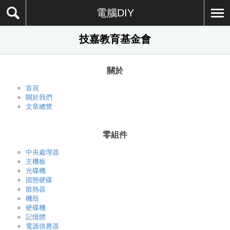
電腦DIY
技嘉教育基金會
關於
首頁
關於我們
文章總覽
零組件
中央處理器
主機板
光碟機
固態硬碟
散熱器
機殼
硬碟機
記憶體
電源供應器