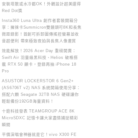
安裝塔散或水冷都OK！外觀設計超美還得
Red Dot獎
Insta360 Luna Ultra 創作者套裝開箱分
享：擁徠卡Summicron雙鏡頭可8K和長焦
微距錄影！首創可拆卸圖傳搖控螢幕並收
音超便利 帶來極致夜拍與長焦人像畫質
效能解放！2026 Acer Day 重磅開賣：
Swift Air 羽量級黑科技、Helios 破格搭
載 RTX 50 顯卡，登錄再抽 iPhone 18
Pro
ASUSTOR LOCKERSTOR 6 Gen2+
(AS6706T v2) NAS 系統開箱使用分享：
搭配六顆 Seagate 32TB NAS 硬碟讓你
輕鬆備份192GB海量資料！
十銓科技發表 TEAMGROUP ACE 8K
MicroSDXC 記憶卡讓大家盡情捕捉精彩
瞬間
平價演唱會神器就是它！vivo X300 FE