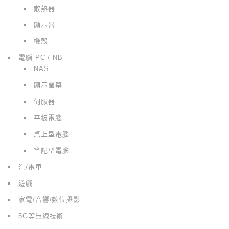
散熱器
顯示器
機殼
電腦 PC / NB
NAS
顯示螢幕
伺服器
平板電腦
桌上型電腦
筆記型電腦
汽/電車
遊戲
家電/音響/數位攝影
5G等無線技術