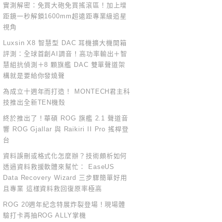
實測解密：免買大砲免買搖滾區！加上增
距鏡一秒解鎖1600mm超遠距專業級追星
視角
Luxsin X8 智慧型 DAC 耳機擴大機開箱
評測：全球首創AI調音！高功率輸出＋智
慧組抗偵測＋8 顆旗艦 DAC 雙單聲道架
構就是要給你發燒聲
為成立十週年而打造！ MONTECH君主科
技推出全新TEN機殼
終於推出了！華碩 ROG 旗艦 2.1 聲道音
響 ROG Gjallar 與 Raikiri II Pro 搖桿登
台
資料誤刪或格式化怎麼辦？技術頗析如何
透過資料救援軟體來幫忙： EaseUS
Data Recovery Wizard 三步驟簡單好用
且專業 這樣資料救回復原率極高
ROG 20週年紀念特展炸裂登場！現場體
驗打卡再抽ROG ALLY掌機