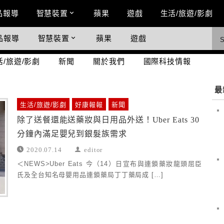
n Menu
品報導
智慧裝置
蘋果
遊戲
生活/旅遊/影劇
品報導
智慧裝置
蘋果
遊戲
際科技情報
活/旅遊/影劇
新聞
關於我們
國際科技情報
最
生活/旅遊/影劇
好康報報
新聞
除了送餐還能送藥妝與日用品外送！Uber Eats 30
分鐘內滿足嬰兒到銀髮族需求
2020.07.14
editor
＜NEWS>Uber Eats 今（14）日宣布與連鎖藥妝龍頭屈臣
氏及全台知名母嬰用品連鎖藥局丁丁藥局成 […]