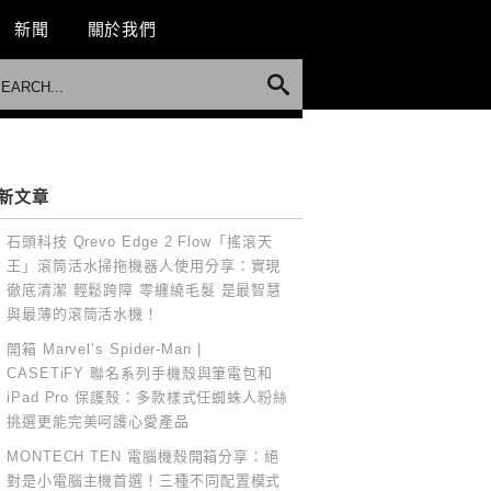
新聞
關於我們
新文章
石頭科技 Qrevo Edge 2 Flow「搖滾天
王」滾筒活水掃拖機器人使用分享：實現
徹底清潔 輕鬆跨障 零纏繞毛髮 是最智慧
與最薄的滾筒活水機！
開箱 Marvel’s Spider-Man |
CASETiFY 聯名系列手機殼與筆電包和
iPad Pro 保護殼：多款樣式任蜘蛛人粉絲
挑選更能完美呵護心愛產品
MONTECH TEN 電腦機殼開箱分享：絕
對是小電腦主機首選！三種不同配置模式