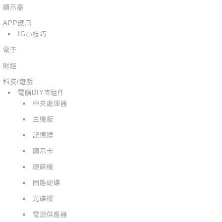
顯示器
APP應用
IG小技巧
電子
財經
科技/遊戲
電腦DIY零組件
中央處理器
主機板
記憶體
顯示卡
硬碟機
固態硬碟
光碟機
電源供應器