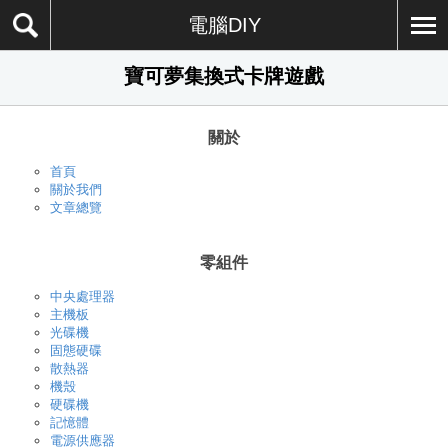
電腦DIY
寶可夢集換式卡牌遊戲
關於
首頁
關於我們
文章總覽
零組件
中央處理器
主機板
光碟機
固態硬碟
散熱器
機殼
硬碟機
記憶體
電源供應器