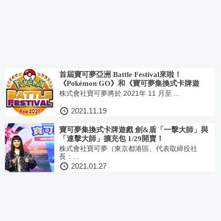
首屆寶可夢亞洲 Battle Festival來啦！
《Pokémon GO》和《寶可夢集換式卡牌遊
戲》 亞洲賽事開打
株式會社寶可夢將於 2021年 11 月至 ...
2021.11.19
寶可夢集換式卡牌遊戲 劍&盾「一擊大師」與
「連擊大師」擴充包 1/29開賣！
株式會社寶可夢（東京都港區、代表取締役社
長：...
2021.01.27