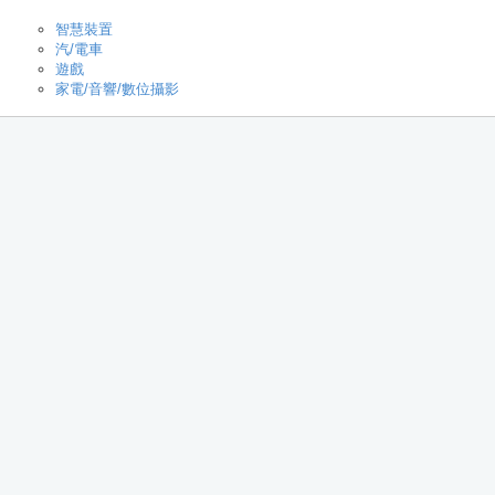
智慧裝置
汽/電車
遊戲
家電/音響/數位攝影