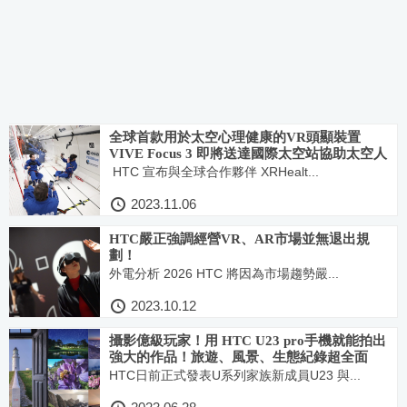
全球首款用於太空心理健康的VR頭顯裝置
VIVE Focus 3 即將送達國際太空站協助太空人
HTC 宣布與全球合作夥伴 XRHealt...
2023.11.06
HTC嚴正強調經營VR、AR市場並無退出規
劃！
外電分析 2026 HTC 將因為市場趨勢嚴...
2023.10.12
攝影億級玩家！用 HTC U23 pro手機就能拍出
強大的作品！旅遊、風景、生態紀錄超全面
HTC日前正式發表U系列家族新成員U23 與...