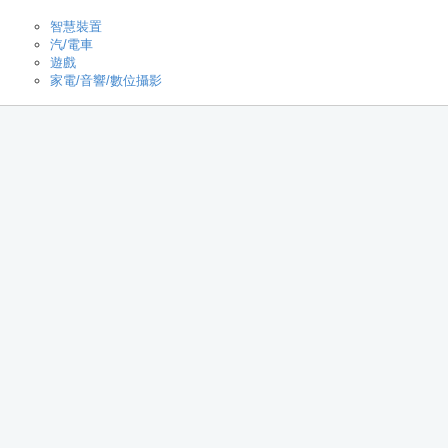
智慧裝置
汽/電車
遊戲
家電/音響/數位攝影