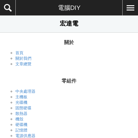
電腦DIY
宏達電
關於
首頁
關於我們
文章總覽
零組件
中央處理器
主機板
光碟機
固態硬碟
散熱器
機殼
硬碟機
記憶體
電源供應器