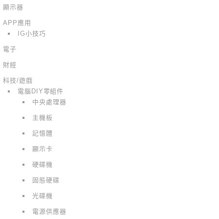
顯示器
APP應用
IG小技巧
電子
財經
科技/遊戲
電腦DIY零組件
中央處理器
主機板
記憶體
顯示卡
硬碟機
固態硬碟
光碟機
電源供應器