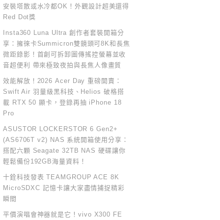
安裝塔散或水冷都OK！外觀設計超美還得
Red Dot獎
Insta360 Luna Ultra 創作者套裝開箱分
享：擁徠卡Summicron雙鏡頭可8K和長焦
微距錄影！首創可拆卸圖傳搖控螢幕並收
音超便利 帶來極致夜拍與長焦人像畫質
效能解放！2026 Acer Day 重磅開賣：
Swift Air 羽量級黑科技、Helios 破格搭
載 RTX 50 顯卡，登錄再抽 iPhone 18
Pro
ASUSTOR LOCKERSTOR 6 Gen2+
(AS6706T v2) NAS 系統開箱使用分享：
搭配六顆 Seagate 32TB NAS 硬碟讓你
輕鬆備份192GB海量資料！
十銓科技發表 TEAMGROUP ACE 8K
MicroSDXC 記憶卡讓大家盡情捕捉精彩
瞬間
平價演唱會神器就是它！vivo X300 FE