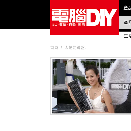
Mai
產
產
國
生
首頁
太陽能鍵盤.
太陽能鍵盤.