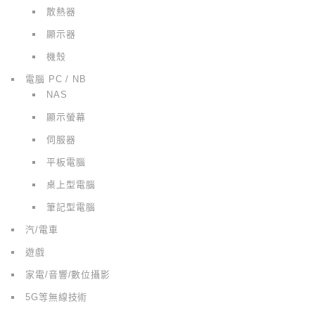
散熱器
顯示器
機殼
電腦 PC / NB
NAS
顯示螢幕
伺服器
平板電腦
桌上型電腦
筆記型電腦
汽/電車
遊戲
家電/音響/數位攝影
5G等無線技術