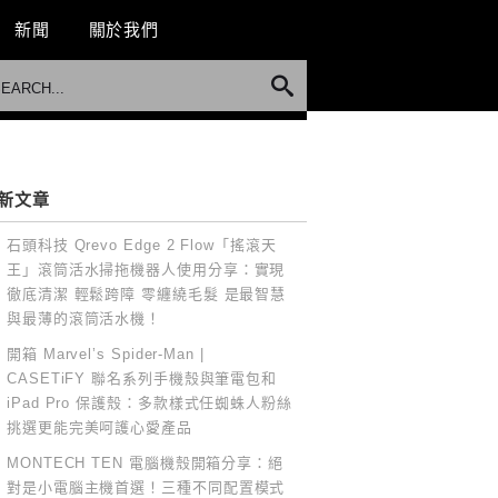
新聞
關於我們
新文章
石頭科技 Qrevo Edge 2 Flow「搖滾天
王」滾筒活水掃拖機器人使用分享：實現
徹底清潔 輕鬆跨障 零纏繞毛髮 是最智慧
與最薄的滾筒活水機！
開箱 Marvel’s Spider-Man |
CASETiFY 聯名系列手機殼與筆電包和
iPad Pro 保護殼：多款樣式任蜘蛛人粉絲
挑選更能完美呵護心愛產品
MONTECH TEN 電腦機殼開箱分享：絕
對是小電腦主機首選！三種不同配置模式