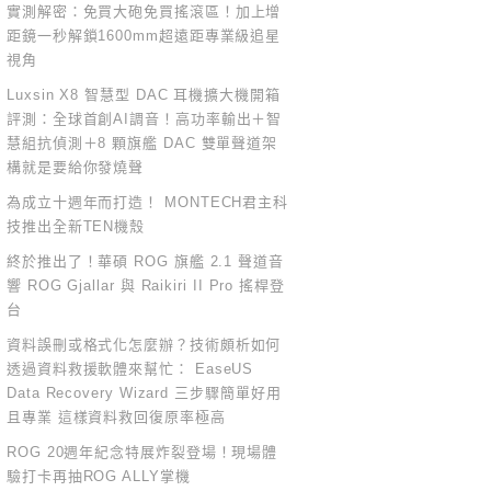
實測解密：免買大砲免買搖滾區！加上增
距鏡一秒解鎖1600mm超遠距專業級追星
視角
Luxsin X8 智慧型 DAC 耳機擴大機開箱
評測：全球首創AI調音！高功率輸出＋智
慧組抗偵測＋8 顆旗艦 DAC 雙單聲道架
構就是要給你發燒聲
為成立十週年而打造！ MONTECH君主科
技推出全新TEN機殼
終於推出了！華碩 ROG 旗艦 2.1 聲道音
響 ROG Gjallar 與 Raikiri II Pro 搖桿登
台
資料誤刪或格式化怎麼辦？技術頗析如何
透過資料救援軟體來幫忙： EaseUS
Data Recovery Wizard 三步驟簡單好用
且專業 這樣資料救回復原率極高
ROG 20週年紀念特展炸裂登場！現場體
驗打卡再抽ROG ALLY掌機