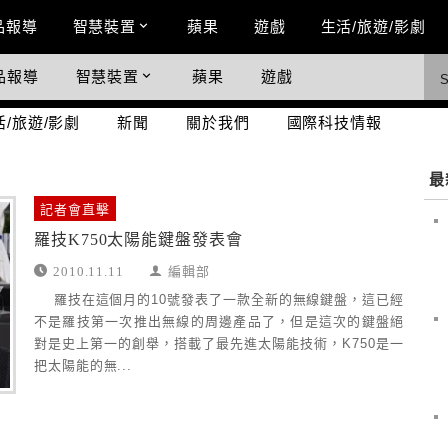
n Menu
品報導
智慧裝置
蘋果
遊戲
生活/旅遊/影劇
品報導
智慧裝置
蘋果
遊戲
際科技情報
活/旅遊/影劇
新聞
關於我們
國際科技情報
最
記者會直擊
羅技K750太陽能鍵盤發表會
2010.11.11
編輯部
羅技在這個月的10號發表了一款全新的無線鍵盤，這已經
不是羅技第一次推出無線的周邊產品了，但是這次的鍵盤絕
對是史上第一的創舉，搭載了最先進太陽能技術，K750是一
把太陽能的無...