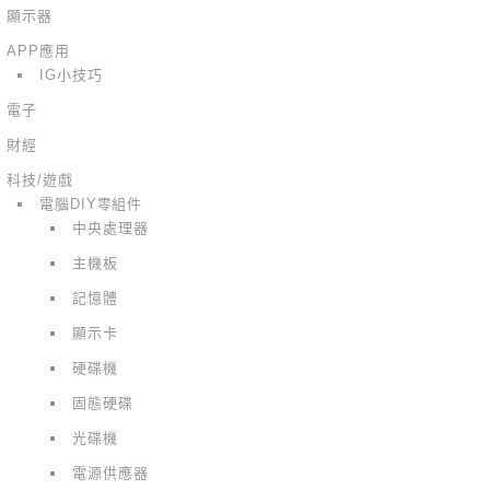
顯示器
APP應用
IG小技巧
電子
財經
科技/遊戲
電腦DIY零組件
中央處理器
主機板
記憶體
顯示卡
硬碟機
固態硬碟
光碟機
電源供應器