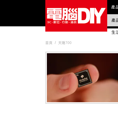
Mai
產
產
國
生
首頁
天璣700
天璣700