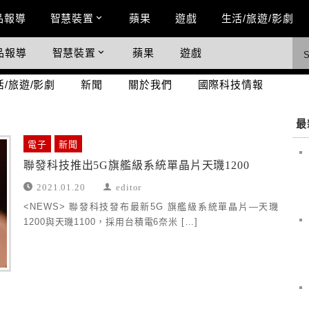
n Menu
品報導
智慧裝置
蘋果
遊戲
生活/旅遊/影劇
品報導
智慧裝置
蘋果
遊戲
際科技情報
活/旅遊/影劇
新聞
關於我們
國際科技情報
最
電子
新聞
聯發科技推出5G旗艦級系統單晶片天璣1200
2021.01.20
editor
<NEWS> 聯發科技發布最新5G 旗艦級系統單晶片—天璣
1200與天璣1100，採用台積電6奈米 […]