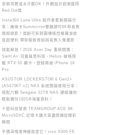
安裝塔散或水冷都OK！外觀設計超美還得
Red Dot獎
Insta360 Luna Ultra 創作者套裝開箱分
享：擁徠卡Summicron雙鏡頭可8K和長焦
微距錄影！首創可拆卸圖傳搖控螢幕並收
音超便利 帶來極致夜拍與長焦人像畫質
效能解放！2026 Acer Day 重磅開賣：
Swift Air 羽量級黑科技、Helios 破格搭
載 RTX 50 顯卡，登錄再抽 iPhone 18
Pro
ASUSTOR LOCKERSTOR 6 Gen2+
(AS6706T v2) NAS 系統開箱使用分享：
搭配六顆 Seagate 32TB NAS 硬碟讓你
輕鬆備份192GB海量資料！
十銓科技發表 TEAMGROUP ACE 8K
MicroSDXC 記憶卡讓大家盡情捕捉精彩
瞬間
平價演唱會神器就是它！vivo X300 FE