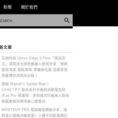
新聞
關於我們
新文章
石頭科技 Qrevo Edge 2 Flow「搖滾天
王」滾筒活水掃拖機器人使用分享：實現
徹底清潔 輕鬆跨障 零纏繞毛髮 是最智慧
與最薄的滾筒活水機！
開箱 Marvel’s Spider-Man |
CASETiFY 聯名系列手機殼與筆電包和
iPad Pro 保護殼：多款樣式任蜘蛛人粉絲
挑選更能完美呵護心愛產品
MONTECH TEN 電腦機殼開箱分享：絕
對是小電腦主機首選！三種不同配置模式