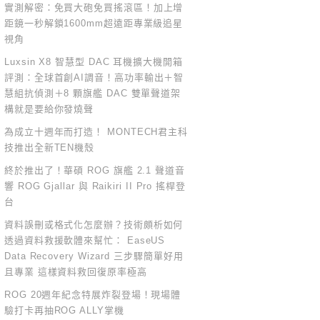
實測解密：免買大砲免買搖滾區！加上增
距鏡一秒解鎖1600mm超遠距專業級追星
視角
Luxsin X8 智慧型 DAC 耳機擴大機開箱
評測：全球首創AI調音！高功率輸出＋智
慧組抗偵測＋8 顆旗艦 DAC 雙單聲道架
構就是要給你發燒聲
為成立十週年而打造！ MONTECH君主科
技推出全新TEN機殼
終於推出了！華碩 ROG 旗艦 2.1 聲道音
響 ROG Gjallar 與 Raikiri II Pro 搖桿登
台
資料誤刪或格式化怎麼辦？技術頗析如何
透過資料救援軟體來幫忙： EaseUS
Data Recovery Wizard 三步驟簡單好用
且專業 這樣資料救回復原率極高
ROG 20週年紀念特展炸裂登場！現場體
驗打卡再抽ROG ALLY掌機