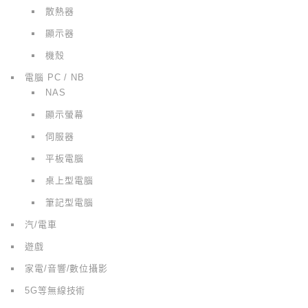
散熱器
顯示器
機殼
電腦 PC / NB
NAS
顯示螢幕
伺服器
平板電腦
桌上型電腦
筆記型電腦
汽/電車
遊戲
家電/音響/數位攝影
5G等無線技術