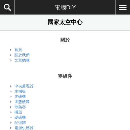
電腦DIY
國家太空中心
關於
首頁
關於我們
文章總覽
零組件
中央處理器
主機板
光碟機
固態硬碟
散熱器
機殼
硬碟機
記憶體
電源供應器