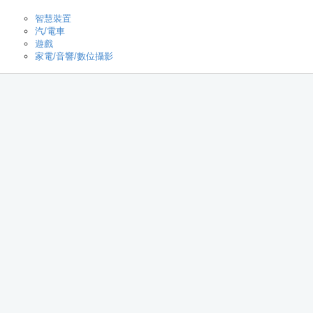
智慧裝置
汽/電車
遊戲
家電/音響/數位攝影