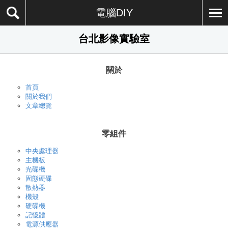
電腦DIY
台北影像實驗室
關於
首頁
關於我們
文章總覽
零組件
中央處理器
主機板
光碟機
固態硬碟
散熱器
機殼
硬碟機
記憶體
電源供應器