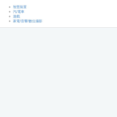
智慧裝置
汽/電車
遊戲
家電/音響/數位攝影