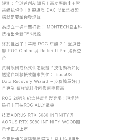
評測：全球首創AI調音！高功率輸出＋智
慧組抗偵測＋8 顆旗艦 DAC 雙單聲道架
構就是要給你發燒聲
為成立十週年而打造！ MONTECH君主科
技推出全新TEN機殼
終於推出了！華碩 ROG 旗艦 2.1 聲道音
響 ROG Gjallar 與 Raikiri II Pro 搖桿登
台
資料誤刪或格式化怎麼辦？技術頗析如何
透過資料救援軟體來幫忙： EaseUS
Data Recovery Wizard 三步驟簡單好用
且專業 這樣資料救回復原率極高
ROG 20週年紀念特展炸裂登場！現場體
驗打卡再抽ROG ALLY掌機
技嘉AORUS RTX 5080 INFINITY與
AORUS RTX 5080 INFINITY WOOD顯
示卡正式上市
今夏最佳的電腦裝機選擇！君主科技推出