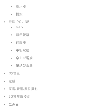
顯示器
機殼
電腦 PC / NB
NAS
顯示螢幕
伺服器
平板電腦
桌上型電腦
筆記型電腦
汽/電車
遊戲
家電/音響/數位攝影
5G等無線技術
酷產品