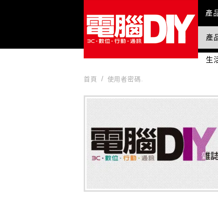
Mai
產
產
國
生
首頁
使用者密碼.
使用者密碼.