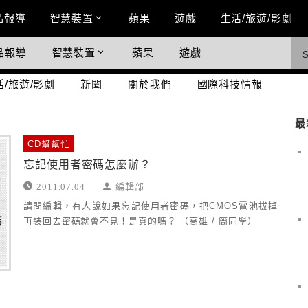
n Menu
品報導
智慧裝置
蘋果
遊戲
生活/旅遊/影劇
品報導
智慧裝置
蘋果
遊戲
際科技情報
活/旅遊/影劇
新聞
關於我們
國際科技情報
最
CD幫幫忙
忘記使用者密碼怎麼辦？
2011.07.04
編輯部
請問編輯，有人說如果忘記使用者密碼，把CMOS電池拔掉
再裝回去密碼就會不見！是真的嗎？ （高雄 / 簡同學）