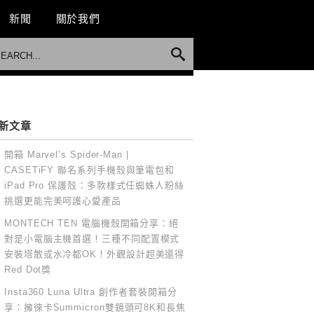
新聞
關於我們
新文章
開箱 Marvel’s Spider-Man |
CASETiFY 聯名系列手機殼與筆電包和
iPad Pro 保護殼：多款樣式任蜘蛛人粉絲
挑選更能完美呵護心愛產品
MONTECH TEN 電腦機殼開箱分享：絕
對是小電腦主機首選！三種不同配置模式
安裝塔散或水冷都OK！外觀設計超美還得
Red Dot獎
Insta360 Luna Ultra 創作者套裝開箱分
享：擁徠卡Summicron雙鏡頭可8K和長焦