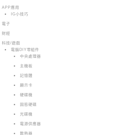
APP應用
IG小技巧
電子
財經
科技/遊戲
電腦DIY零組件
中央處理器
主機板
記憶體
顯示卡
硬碟機
固態硬碟
光碟機
電源供應器
散熱器