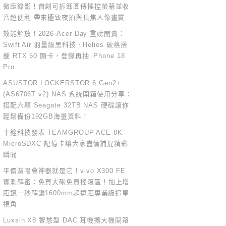
微距錄影！首創可拆卸圖傳搖控螢幕並收
音超便利 帶來極致夜拍與長焦人像畫質
效能解放！2026 Acer Day 重磅開賣：
Swift Air 羽量級黑科技、Helios 破格搭
載 RTX 50 顯卡，登錄再抽 iPhone 18
Pro
ASUSTOR LOCKERSTOR 6 Gen2+
(AS6706T v2) NAS 系統開箱使用分享：
搭配六顆 Seagate 32TB NAS 硬碟讓你
輕鬆備份192GB海量資料！
十銓科技發表 TEAMGROUP ACE 8K
MicroSDXC 記憶卡讓大家盡情捕捉精彩
瞬間
平價演唱會神器就是它！vivo X300 FE
實測解密：免買大砲免買搖滾區！加上增
距鏡一秒解鎖1600mm超遠距專業級追星
視角
Luxsin X8 智慧型 DAC 耳機擴大機開箱