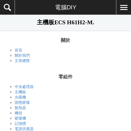
電腦DIY
主機板ECS H61H2-M.
關於
首頁
關於我們
文章總覽
零組件
中央處理器
主機板
光碟機
固態硬碟
散熱器
機殼
硬碟機
記憶體
電源供應器