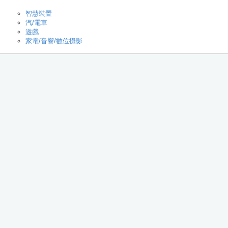
智慧裝置
汽/電車
遊戲
家電/音響/數位攝影