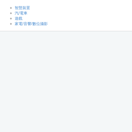
智慧裝置
汽/電車
遊戲
家電/音響/數位攝影