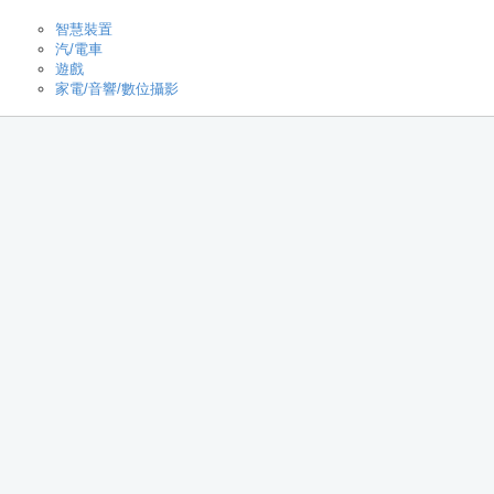
智慧裝置
汽/電車
遊戲
家電/音響/數位攝影