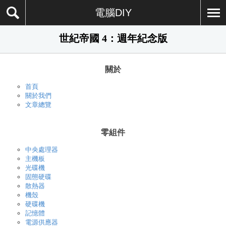
電腦DIY
世紀帝國 4：週年紀念版
關於
首頁
關於我們
文章總覽
零組件
中央處理器
主機板
光碟機
固態硬碟
散熱器
機殼
硬碟機
記憶體
電源供應器