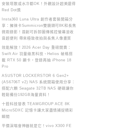
安裝塔散或水冷都OK！外觀設計超美還得
Red Dot獎
Insta360 Luna Ultra 創作者套裝開箱分
享：擁徠卡Summicron雙鏡頭可8K和長焦
微距錄影！首創可拆卸圖傳搖控螢幕並收
音超便利 帶來極致夜拍與長焦人像畫質
效能解放！2026 Acer Day 重磅開賣：
Swift Air 羽量級黑科技、Helios 破格搭
載 RTX 50 顯卡，登錄再抽 iPhone 18
Pro
ASUSTOR LOCKERSTOR 6 Gen2+
(AS6706T v2) NAS 系統開箱使用分享：
搭配六顆 Seagate 32TB NAS 硬碟讓你
輕鬆備份192GB海量資料！
十銓科技發表 TEAMGROUP ACE 8K
MicroSDXC 記憶卡讓大家盡情捕捉精彩
瞬間
平價演唱會神器就是它！vivo X300 FE