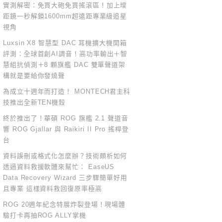
實測解密：免買大砲免買搖滾區！加上增
距鏡一秒解鎖1600mm超遠距專業級追星
視角
Luxsin X8 智慧型 DAC 耳機擴大機開箱
評測：全球首創AI調音！高功率輸出＋智
慧組抗偵測＋8 顆旗艦 DAC 雙單聲道架
構就是要給你發燒聲
為成立十週年而打造！ MONTECH君主科
技推出全新TEN機殼
終於推出了！華碩 ROG 旗艦 2.1 聲道音
響 ROG Gjallar 與 Raikiri II Pro 搖桿登
台
資料誤刪或格式化怎麼辦？技術頗析如何
透過資料救援軟體來幫忙： EaseUS
Data Recovery Wizard 三步驟簡單好用
且專業 這樣資料救回復原率極高
ROG 20週年紀念特展炸裂登場！現場體
驗打卡再抽ROG ALLY掌機