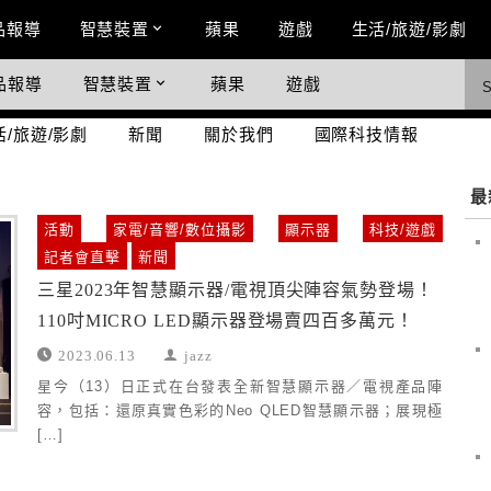
n Menu
品報導
智慧裝置
蘋果
遊戲
生活/旅遊/影劇
品報導
智慧裝置
蘋果
遊戲
際科技情報
活/旅遊/影劇
新聞
關於我們
國際科技情報
最
活動
家電/音響/數位攝影
顯示器
科技/遊戲
記者會直擊
新聞
三星2023年智慧顯示器/電視頂尖陣容氣勢登場！
110吋MICRO LED顯示器登場賣四百多萬元！
2023.06.13
jazz
星今（13）日正式在台發表全新智慧顯示器／電視產品陣
容，包括：還原真實色彩的Neo QLED智慧顯示器；展現極
[…]