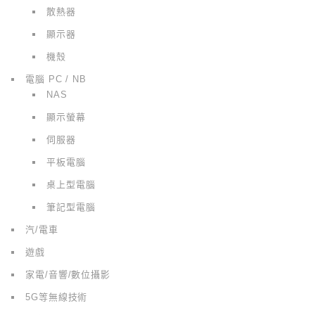
散熱器
顯示器
機殼
電腦 PC / NB
NAS
顯示螢幕
伺服器
平板電腦
桌上型電腦
筆記型電腦
汽/電車
遊戲
家電/音響/數位攝影
5G等無線技術