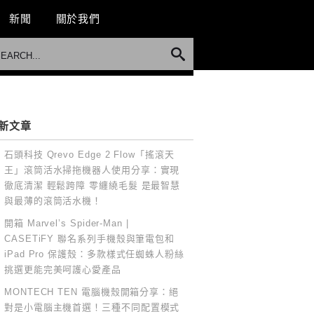
新聞
關於我們
新文章
石頭科技 Qrevo Edge 2 Flow「搖滾天
王」滾筒活水掃拖機器人使用分享：實現
徹底清潔 輕鬆跨障 零纏繞毛髮 是最智慧
與最薄的滾筒活水機！
開箱 Marvel’s Spider-Man |
CASETiFY 聯名系列手機殼與筆電包和
iPad Pro 保護殼：多款樣式任蜘蛛人粉絲
挑選更能完美呵護心愛產品
MONTECH TEN 電腦機殼開箱分享：絕
對是小電腦主機首選！三種不同配置模式