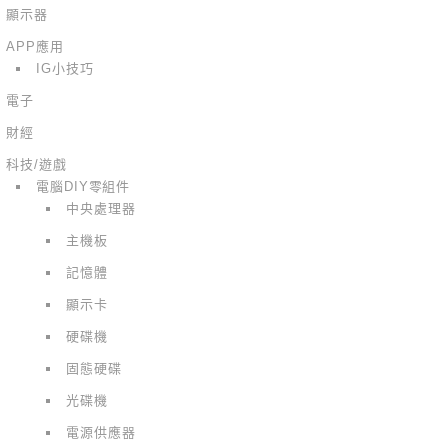
顯示器
APP應用
IG小技巧
電子
財經
科技/遊戲
電腦DIY零組件
中央處理器
主機板
記憶體
顯示卡
硬碟機
固態硬碟
光碟機
電源供應器