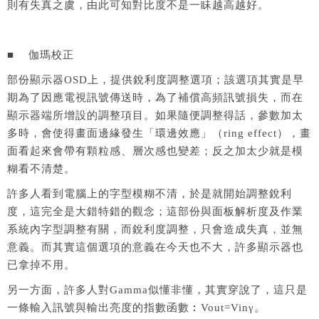
則有失真之虞，由此可知對比度不是一眛越高越好。
■ 伽瑪校正
部份顯示器OSD上，提供銳利度調整選項；該選項其實是早
期為了因應電視訊號傳送時，為了補償高頻訊號損失，而在
顯示器端所增設的調整項目。如果隨便調整得話，參數加太
多時，會使得畫面邊緣發生「環邊效應」（ring effect），畫
面看起來會帶有顆粒感、層次感也變差；反之加太少就是模
糊看不清楚。
許多人看到電腦上的字型模糊不清，於是就開始調整銳利
度，這完全是大錯特錯的觀念；這部份與面板解析度及作業
系統內字型調整有關，而銳利度調整，只會造成失真，並無
意義。而其實這個選項的意義在今天也不大，許多顯示器也
已拿掉不用。
另一方面，許多人對Gamma似懂非懂，其實穿說了，這只是
一條輸入訊號與輸出亮度的指數函數︰Vout=Vinγ。