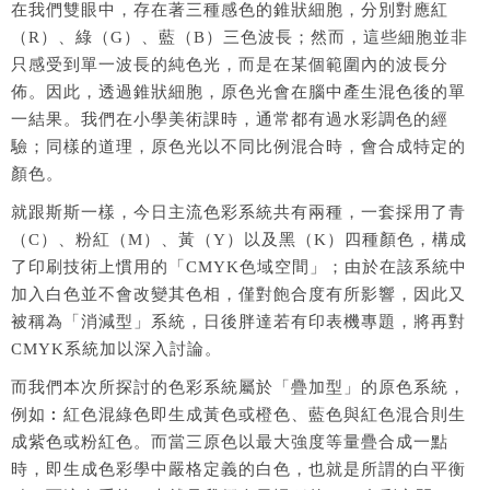
在我們雙眼中，存在著三種感色的錐狀細胞，分別對應紅
（R）、綠（G）、藍（B）三色波長；然而，這些細胞並非
只感受到單一波長的純色光，而是在某個範圍內的波長分
佈。因此，透過錐狀細胞，原色光會在腦中產生混色後的單
一結果。我們在小學美術課時，通常都有過水彩調色的經
驗；同樣的道理，原色光以不同比例混合時，會合成特定的
顏色。
就跟斯斯一樣，今日主流色彩系統共有兩種，一套採用了青
（C）、粉紅（M）、黃（Y）以及黑（K）四種顏色，構成
了印刷技術上慣用的「CMYK色域空間」；由於在該系統中
加入白色並不會改變其色相，僅對飽合度有所影響，因此又
被稱為「消減型」系統，日後胖達若有印表機專題，將再對
CMYK系統加以深入討論。
而我們本次所探討的色彩系統屬於「疊加型」的原色系統，
例如︰紅色混綠色即生成黃色或橙色、藍色與紅色混合則生
成紫色或粉紅色。而當三原色以最大強度等量疊合成一點
時，即生成色彩學中嚴格定義的白色，也就是所謂的白平衡