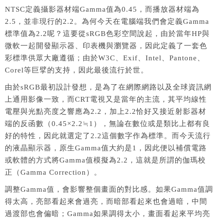
NTSC定義攝影器材端Gamma值為0.45，而播放器材端為
2.5，並非現行的2.2。為何今天在電腦端我們會定義Gamma
標準值為2.2呢？這要從sRGB色彩空間說起，由於當年HP與
微軟一起開發顯示器、印表機與瀏覽器，因此定義了一套色
彩標準供眾大廠遵循；由於W3C、Exif、Intel、Pantone、
Corel等巨擘的支持，因此最後流行於世。
由於sRGB最初設計發想，是為了在網際網路以及全球資訊網
上通用影像一致，而CRT電視又是當年的主流，其平均線性
電壓與光點亮度之響應為2.2，加上2.2恰好又接近射影器材
端的反函數（0.45×2.2≒1），無論在數位或是類比上都有良
好的特性，因此就選定了2.2這個數字作為標準。而今天流行
的液晶顯示器，原生Gamma值大約是1，因此便以補償電路
或軟體的方式將Gamma值模擬為2.2，這就是所謂的伽瑪校
正（Gamma Correction）。
調整Gamma值，會影響整個畫面的對比感。如果Gamma值調
得太高，亮部看起來會過亮，而暗部看起來也會過暗，中間
過渡部也會偏暗；Gamma如果調得太小，畫面看起來平均亮