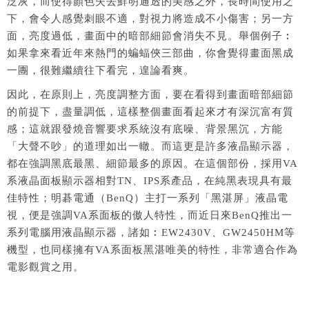
泛灰，而使得顏色失去鮮明通透的美感之外，長時間使用之
下，會令人感覺刺眼不適，對視力將造成不小傷害；另一方
面，亮度過低，畫面中的暗部細節會消失不見。舉個例子︰
如果拿來看近年來熱門的蝙蝠俠三部曲，你會覺得畫面黑成
一團，很難繼續往下看完，遑論看爽。
因此，在原則上，亮度調整方面，要在看得到畫面暗部細節
的前提下，盡量調低，這樣整個畫面看起來才有深沉富有質
感；這就跟發燒音響要求系統沒有底噪、背景黑沉，方能
「大聲不吵」的道理如出一轍。而這更是許多液晶顯示器，
都在強調黑底最黑、細節最多的原因。在這個部份，採用VA
系液晶面板顯示器相對TN、IPS系產品，在純黑表現具有最
佳特性；明碁電通（BenQ）主打一系列「黑湛屏」液晶電
視，便是強調VA系面板的傲人特性，而近日來BenQ推出一
系列電腦用液晶顯示器，諸如︰EW2430V、GW2450HM等
機型，也同樣擁有VA系面板黑湛唯美的特性，非常適合作為
電影觀賞之用。