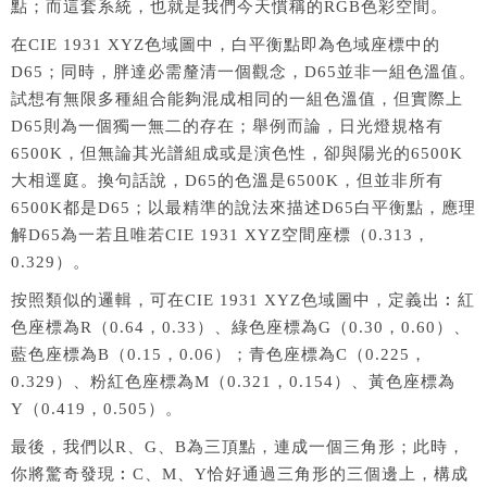
點；而這套系統，也就是我們今天慣稱的RGB色彩空間。
在CIE 1931 XYZ色域圖中，白平衡點即為色域座標中的
D65；同時，胖達必需釐清一個觀念，D65並非一組色溫值。
試想有無限多種組合能夠混成相同的一組色溫值，但實際上
D65則為一個獨一無二的存在；舉例而論，日光燈規格有
6500K，但無論其光譜組成或是演色性，卻與陽光的6500K
大相逕庭。換句話說，D65的色溫是6500K，但並非所有
6500K都是D65；以最精準的說法來描述D65白平衡點，應理
解D65為一若且唯若CIE 1931 XYZ空間座標（0.313，
0.329）。
按照類似的邏輯，可在CIE 1931 XYZ色域圖中，定義出︰紅
色座標為R（0.64，0.33）、綠色座標為G（0.30，0.60）、
藍色座標為B（0.15，0.06）；青色座標為C（0.225，
0.329）、粉紅色座標為M（0.321，0.154）、黃色座標為
Y（0.419，0.505）。
最後，我們以R、G、B為三頂點，連成一個三角形；此時，
你將驚奇發現︰C、M、Y恰好通過三角形的三個邊上，構成