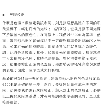
■ 灰階校正
什麼是色溫？嚴格定義該名詞，則是指理想黑體在不同的凱
氏溫標下，幅射而出的光線；白話來說，也就是指不同光源
下所散發出的演色性。在電腦上，我們以6500K為基準，然
而，液晶顯示器的背光模組不一定能夠精準發出6500K之光
源。如果紅光的組成較高，那麼通常我們就會稱之為暖色
調，此時色溫較低；此外，如果藍光的組成較高，那麼就是
世人常稱的冷色掉，此時色溫較高。對於消費型顯示器來
說，如果要校出正確的色溫值，那麼勢必得犧牲亮度與灰階
的表現；因此，色準也就大打折扣。
基於前段D65白平衡的論述，將液晶顯示器裡的色溫設定為
6500K是正確的第一步；然而，要從黑到白生成完美的灰
階，仍需要我們進行灰階校正。顯示器上的色彩校正，必需
以正確的灰階為基礎，才有可能調整出準確的色彩、呈現出
暗部細節。