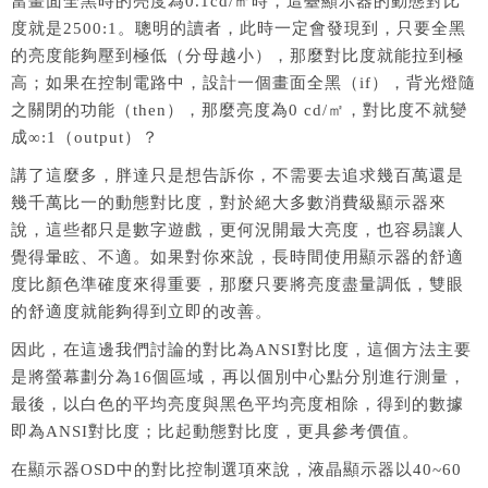
當畫面全黑時的亮度為0.1cd/㎡時，這臺顯示器的動態對比
度就是2500:1。聰明的讀者，此時一定會發現到，只要全黑
的亮度能夠壓到極低（分母越小），那麼對比度就能拉到極
高；如果在控制電路中，設計一個畫面全黑（if），背光燈隨
之關閉的功能（then），那麼亮度為0 cd/㎡，對比度不就變
成∞:1（output）？
講了這麼多，胖達只是想告訴你，不需要去追求幾百萬還是
幾千萬比一的動態對比度，對於絕大多數消費級顯示器來
說，這些都只是數字遊戲，更何況開最大亮度，也容易讓人
覺得暈眩、不適。如果對你來說，長時間使用顯示器的舒適
度比顏色準確度來得重要，那麼只要將亮度盡量調低，雙眼
的舒適度就能夠得到立即的改善。
因此，在這邊我們討論的對比為ANSI對比度，這個方法主要
是將螢幕劃分為16個區域，再以個別中心點分別進行測量，
最後，以白色的平均亮度與黑色平均亮度相除，得到的數據
即為ANSI對比度；比起動態對比度，更具參考價值。
在顯示器OSD中的對比控制選項來說，液晶顯示器以40~60