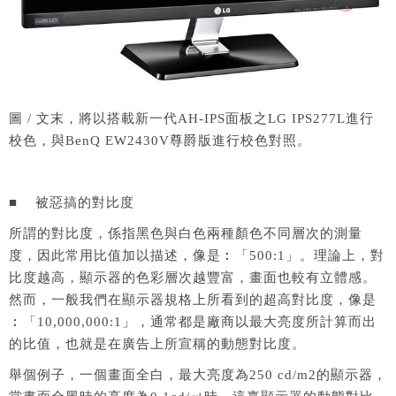
圖 / 文末，將以搭載新一代AH-IPS面板之LG IPS277L進行
校色，與BenQ EW2430V尊爵版進行校色對照。
■ 被惡搞的對比度
所謂的對比度，係指黑色與白色兩種顏色不同層次的測量
度，因此常用比值加以描述，像是︰「500:1」。理論上，對
比度越高，顯示器的色彩層次越豐富，畫面也較有立體感。
然而，一般我們在顯示器規格上所看到的超高對比度，像是
︰「10,000,000:1」，通常都是廠商以最大亮度所計算而出
的比值，也就是在廣告上所宣稱的動態對比度。
舉個例子，一個畫面全白，最大亮度為250 cd/m2的顯示器，