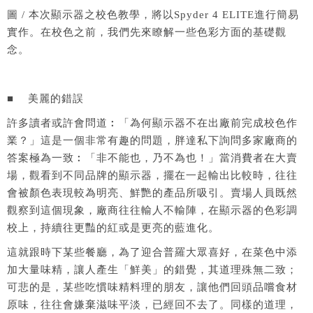
圖 / 本次顯示器之校色教學，將以Spyder 4 ELITE進行簡易
實作。在校色之前，我們先來瞭解一些色彩方面的基礎觀
念。
■ 美麗的錯誤
許多讀者或許會問道︰「為何顯示器不在出廠前完成校色作
業？」這是一個非常有趣的問題，胖達私下詢問多家廠商的
答案極為一致︰「非不能也，乃不為也！」當消費者在大賣
場，觀看到不同品牌的顯示器，擺在一起輸出比較時，往往
會被顏色表現較為明亮、鮮艷的產品所吸引。賣場人員既然
觀察到這個現象，廠商往往輸人不輸陣，在顯示器的色彩調
校上，持續往更豔的紅或是更亮的藍進化。
這就跟時下某些餐廳，為了迎合普羅大眾喜好，在菜色中添
加大量味精，讓人產生「鮮美」的錯覺，其道理殊無二致；
可悲的是，某些吃慣味精料理的朋友，讓他們回頭品嚐食材
原味，往往會嫌棄滋味平淡，已經回不去了。同樣的道理，