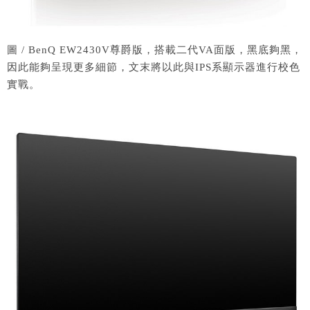
圖 / BenQ EW2430V尊爵版，搭載二代VA面版，黑底夠黑，
因此能夠呈現更多細節，文末將以此與IPS系顯示器進行校色
實戰。