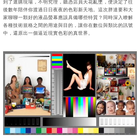
到了選購現場，不明究理，聽憑店員天花亂墜，便決定了往
後數年陪伴你渡過日日夜夜的色彩新天地。這次胖達要和大
家聊聊一顆好的液晶螢幕應該具備哪些特質？同時深入瞭解
各種技術規格之間的用途與目的，讓你在數位與類比的訊號
中，還原出一個逼近現實色彩的真世界。