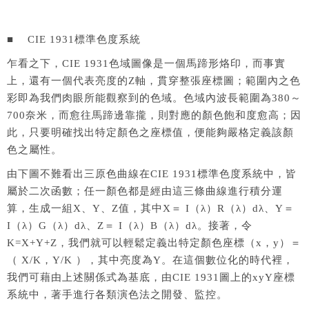
■ CIE 1931標準色度系統
乍看之下，CIE 1931色域圖像是一個馬蹄形烙印，而事實
上，還有一個代表亮度的Z軸，貫穿整張座標圖；範圍內之色
彩即為我們肉眼所能觀察到的色域。色域內波長範圍為380～
700奈米，而愈往馬蹄邊靠攏，則對應的顏色飽和度愈高；因
此，只要明確找出特定顏色之座標值，便能夠嚴格定義該顏
色之屬性。
由下圖不難看出三原色曲線在CIE 1931標準色度系統中，皆
屬於二次函數；任一顏色都是經由這三條曲線進行積分運
算，生成一組X、Y、Z值，其中X＝ I（λ）R（λ）dλ、Y＝
I（λ）G（λ）dλ、Z＝ I（λ）B（λ）dλ。接著，令
K=X+Y+Z，我們就可以輕鬆定義出特定顏色座標（x，y）＝
（ X/K，Y/K ），其中亮度為Y。在這個數位化的時代裡，
我們可藉由上述關係式為基底，由CIE 1931圖上的xyY座標
系統中，著手進行各類演色法之開發、監控。