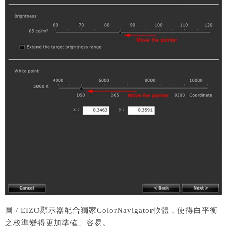
圖 / EIZO顯示器配合獨家ColorNavigator軟體，使得白平衡
之校準變得更加準確、容易。