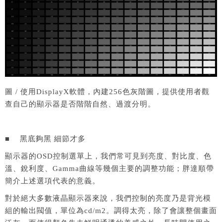
圖 / 使用DisplayX軟體，內建256色灰階圖，提供使用者觀
查自己的顯示器是否階階自然、過渡分明。
■ 黑底夠黑 細節才多
顯示器的OSD控制選單上，我們常可見到亮度、對比度、色
溫、銳利度、Gamma曲線等幾個主要的調整功能；胖達順帶
簡介上述選項代表的意義。
對於絕大多數液晶顯示器來說，我們控制的亮度乃是背光模
組的輸出閥值，單位為cd/m2。調得太亮，除了會讓整個畫面