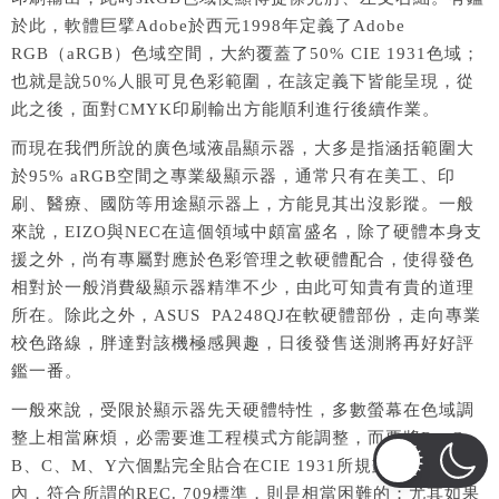
於此，軟體巨擘Adobe於西元1998年定義了Adobe
RGB（aRGB）色域空間，大約覆蓋了50% CIE 1931色域；
也就是說50%人眼可見色彩範圍，在該定義下皆能呈現，從
此之後，面對CMYK印刷輸出方能順利進行後續作業。
而現在我們所說的廣色域液晶顯示器，大多是指涵括範圍大
於95% aRGB空間之專業級顯示器，通常只有在美工、印
刷、醫療、國防等用途顯示器上，方能見其出沒影蹤。一般
來說，EIZO與NEC在這個領域中頗富盛名，除了硬體本身支
援之外，尚有專屬對應於色彩管理之軟硬體配合，使得發色
相對於一般消費級顯示器精準不少，由此可知貴有貴的道理
所在。除此之外，ASUS PA248QJ在軟硬體部份，走向專業
校色路線，胖達對該機極感興趣，日後發售送測將再好好評
鑑一番。
一般來說，受限於顯示器先天硬體特性，多數螢幕在色域調
整上相當麻煩，必需要進工程模式方能調整，而要將R、G、
B、C、M、Y六個點完全貼合在CIE 1931所規劃的六個點
內，符合所謂的REC. 709標準，則是相當困難的；尤其如果