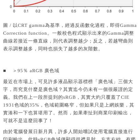
圖 / 以CRT gamma為基準，經過反函數化過程，即得Gamma
Correction function。一般校色程式顯示出來的Gamma調整
曲線若接近一條直線，則代表調整越少；反之，若越彎曲則
表示調整越多，同時也損失了越多的灰階數。
■ ＞95％ aRGB 廣色域
最近在市場上，可見許多液晶顯示器標榜「廣色域」三個大
字，而究竟什麼是廣色域？其實迄今仍未有一個很嚴謹的定
義。我們在上一段所提到的sRGB，其實大約只覆蓋了CIE
1931色域的35%，色域範圍略窄，但如果只是上網娛樂，其
實湊和一下也算堪用了。然而，如果牽扯到商業印刷輸出，
可就不是這麼回事了！
由於電腦發展日新月異，許多人開始嚐試使用電腦直接進行
印刷輸出，此時sRGB色域便顯得捉襟見肘、左支右絀。有鑑