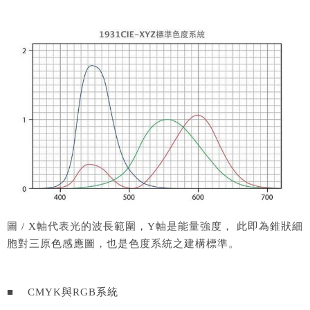
圖 / X軸代表光的波長範圍，Y軸是能量強度， 此即為錐狀細
胞對三原色感應圖，也是色度系統之建構標準。
■ CMYK與RGB系統