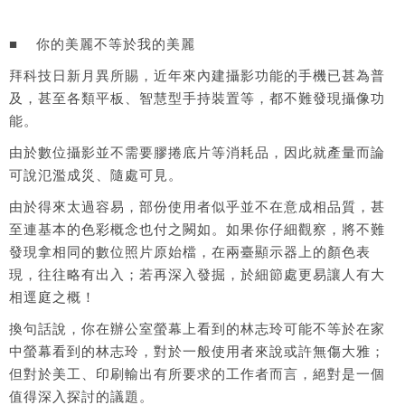
■ 你的美麗不等於我的美麗
拜科技日新月異所賜，近年來內建攝影功能的手機已甚為普
及，甚至各類平板、智慧型手持裝置等，都不難發現攝像功
能。
由於數位攝影並不需要膠捲底片等消耗品，因此就產量而論
可說氾濫成災、隨處可見。
由於得來太過容易，部份使用者似乎並不在意成相品質，甚
至連基本的色彩概念也付之闕如。如果你仔細觀察，將不難
發現拿相同的數位照片原始檔，在兩臺顯示器上的顏色表
現，往往略有出入；若再深入發掘，於細節處更易讓人有大
相逕庭之概！
換句話說，你在辦公室螢幕上看到的林志玲可能不等於在家
中螢幕看到的林志玲，對於一般使用者來說或許無傷大雅；
但對於美工、印刷輸出有所要求的工作者而言，絕對是一個
值得深入探討的議題。