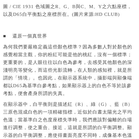
圖 / CIE 1931 色域圖之R、G、B與C、M、Y之六點座標，
以及D65白平衡點之座標所在。(圖片來源:HD CLUB)
■ 還原一個真世界
為何我們要嚴格定義這些顏色標準？因為多數人對於顏色的
感覺相當主觀，你的粉紅可能是他的桃紅，沒有一個標準；
更重要的，是人眼往往以白色為參考，去感受其他顏色的深
淺明亮等變化，而這些光影流轉，在人類的感知裡，就是所
謂的「情境」。也因此，在顯示器系統中，攝影端與顯像端
都以D65為基準白參考點，如果顯示器上的白色不等於該參
考點，便會產身所謂的失真。
在顯示器中，白平衡則是描述紅（R）、綠（G）、藍（B）
三原色混成白色的一項精確指標，近似於白晝太陽光之平均
色溫；當基準白之色度座標失準時，我們應該對偏離的白場
進行調整，使之重合、接近，這就是所謂的白平衡調整。顯
示器的白平衡調整，應使得畫面亮度不同時，成像基本色溫