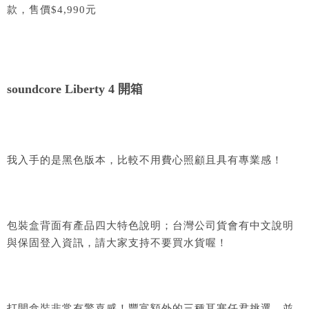
款，售價$4,990元
soundcore Liberty 4 開箱
我入手的是黑色版本，比較不用費心照顧且具有專業感！
包裝盒背面有產品四大特色說明；台灣公司貨會有中文說明
與保固登入資訊，請大家支持不要買水貨喔！
打開盒裝非常有驚喜感！豐富額外的三種耳塞任君挑選，並