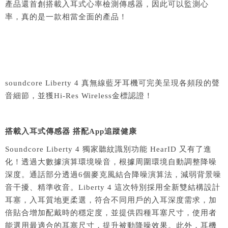
產品還首創搭載入耳式心率檢測傳感器，因此可以監測心
率，真的是一款相當全面的產品！
soundcore Liberty 4 真無線藍牙耳機可完美呈現各頻段的聲
音細節，並獲Hi-Res Wireless金標認證！
搭載入耳式傳感器 搭配App追蹤健康
Soundcore Liberty 4 獨家聽紋識別功能 HearID 又有了進
化！透過大數據演算環境噪音，根據周圍環境自動調整降噪
深度。通話部分透過6個麥克風結合降噪演算法，減弱背景噪
音干擾、精準收音。Liberty 4 這次特別採用全新雙結構設計
耳塞，入耳質地更柔選，符合不同用戶的入耳深度需求，加
倍貼合增加配戴時的穩定度，並提供四種耳塞尺寸，使用者
能選用最適合的耳塞尺寸，提升被動降噪效果。此外，耳機