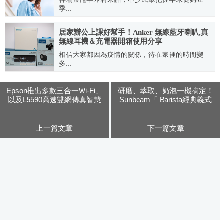
季...
2024.01.17
居家辦公上課好幫手！Anker 無線藍牙喇叭,真
無線耳機＆充電器開箱使用分享
相信大家都因為疫情的關係，待在家裡的時間變
多...
2021.06.08
Epson推出多款三合一Wi-Fi、
研磨、萃取、奶泡一機搞定！
以及L5590高速雙網傳真智慧
Sunbeam「 Barista經典義式
遙控連續供墨印表機
濃縮咖啡機 Max 碳鋼黑」使
用分享
上一篇文章
下一篇文章