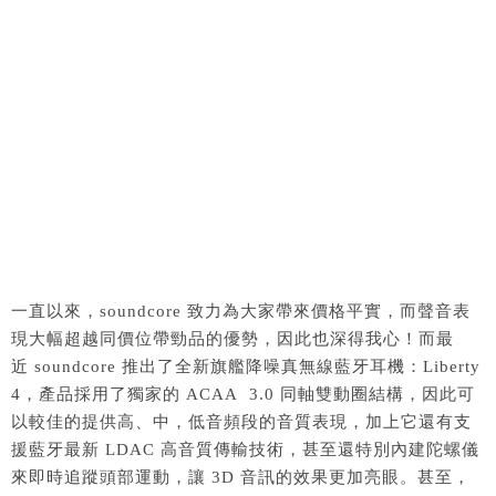
一直以來，soundcore 致力為大家帶來價格平實，而聲音表
現大幅超越同價位帶勁品的優勢，因此也深得我心！而最
近 soundcore 推出了全新旗艦降噪真無線藍牙耳機：Liberty
4，產品採用了獨家的 ACAA 3.0 同軸雙動圈結構，因此可
以較佳的提供高、中，低音頻段的音質表現，加上它還有支
援藍牙最新 LDAC 高音質傳輸技術，甚至還特別內建陀螺儀
來即時追蹤頭部運動，讓 3D 音訊的效果更加亮眼。甚至，