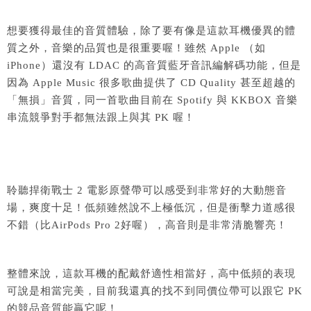
想要獲得最佳的音質體驗，除了要有像是這款耳機優異的體
質之外，音樂的品質也是很重要喔！雖然 Apple （如
iPhone）還沒有 LDAC 的高音質藍牙音訊編解碼功能，但是
因為 Apple Music 很多歌曲提供了 CD Quality 甚至超越的
「無損」音質，同一首歌曲目前在 Spotify 與 KKBOX 音樂
串流競爭對手都無法跟上與其 PK 喔！
聆聽捍衛戰士 2 電影原聲帶可以感受到非常好的大動態音
場，爽度十足！低頻雖然說不上極低沉，但是衝擊力道感很
不錯（比AirPods Pro 2好喔），高音則是非常清脆響亮！
整體來說，這款耳機的配戴舒適性相當好，高中低頻的表現
可說是相當完美，目前我還真的找不到同價位帶可以跟它 PK
的競品音質能贏它呢！