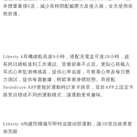
本體重量僅6克，減少長時間配戴壓力及侵入感，全天使用依
然舒適。
Liberty 4耳機續航高達9小時，搭配充電盒可達28小時，超
長跨日續航達到工作通話、音樂節奏不止息。更貼心搭載入
耳式心率監測傳感器，提供心率追蹤，可察看心率及每日壓
力測試，提供每週數據，輕鬆掌握身體狀態。而搭配
Soundcore APP更能於運動時計算卡路里，並於APP上設定卡
路里目標或不同的運動模式，讓運動更有趣味。
Liberty 4內建陀螺儀可即時追蹤頭部運動，讓3D音訊效果更
加亮眼