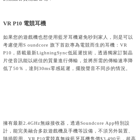
VR P10 電競耳機
如果您的遊戲機也想使用藍牙耳機避免吵到家人，則是可以
考慮使用
S oundcore
旗下首款專為電競而生的耳機：
VR
P10
，搭載最新
LighningSync
低延遲技術，透過獨家訂製晶
片使音訊能以絕佳的質量進行傳輸，並將所需的傳輸速率降
低了
50
％，達到
30ms
零感延遲，擺脫聲音不同步的情況。
擁有最新
2.4GHz
無線接收器，透過
Soundcore App
特別設
計，能完美融合多款遊戲機及手機等設備，不須另外裝置、
隨插即用。
VR P10
電競真無線藍牙耳機售價
$3,490
元，超高