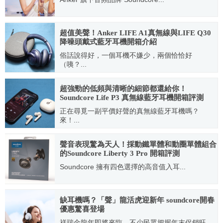
2022.11.07
超值美聲！Anker LIFE A1真無線與LIFE Q30
降噪頭戴式藍牙耳機開箱介紹
俗話說得好，一個耳機不嫌少，兩個恰恰好
（咦？...
2021.10.21
超強勁的低頻與清晰的細節都還給你！
Soundcore Life P3 真無線藍牙耳機開箱評測
正在尋覓一副平價好聲的真無線藍牙耳機嗎？
來！...
2021.10.29
聲音表現驚為天人！採動鐵單體和動圈單體組合
的Soundcore Liberty 3 Pro 開箱評測
Soundcore 擁有四色選擇的高音值入耳...
2022.01.05
缺耳機嗎？「聲」龍活虎迎新年 soundcore開春
優惠驚喜登場
祥瑞金龍年即將來臨，不少民眾把握年末促銷旺