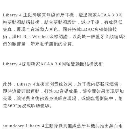
Liberty 4 主動降噪真無線藍牙耳機，透過獨家ACAA 3.0同
軸雙動圈結構技術，結合雙動圈設計，減少干擾，有效降低
失真，展現全音域動人音色。同時搭載LDAC音頻傳輸技
術，獲Hi-Res Wireless金標認證，以高於一般藍牙音頻編碼3
倍的數據量，帶來近乎無損的音質。
Liberty 4採用獨家ACAA 3.0同軸雙動圈結構技術
此外，Liberty 4支援空間音效效果，於耳機內搭載陀螺儀，
即時追蹤頭部運動，打造3D音樂效果，讓空間效果表現更加
亮眼，讓消費者彷彿置身演唱會現場，或親臨電影院中，創
造360°沉浸式聆聽體驗。
soundcore Liberty 4主動降噪真無線藍牙耳機共推出黑白兩