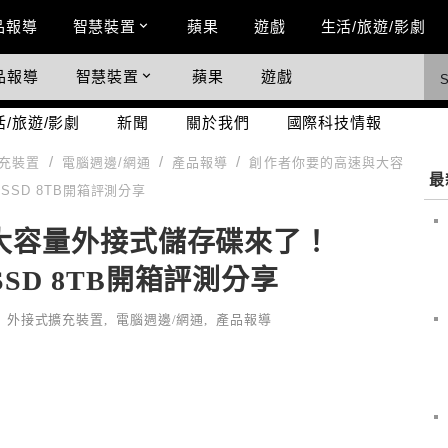
n Menu
品報導
智慧裝置
蘋果
遊戲
生活/旅遊/影劇
品報導
智慧裝置
蘋果
遊戲
際科技情報
活/旅遊/影劇
新聞
關於我們
國際科技情報
充裝置
電腦週邊/網通
產品報導
創作者你要的高速與大容
最
e SSD 8TB開箱評測分享
大容量外接式儲存碟來了！
ive SSD 8TB開箱評測分享
,
外接式擴充裝置
,
電腦週邊/網通
,
產品報導