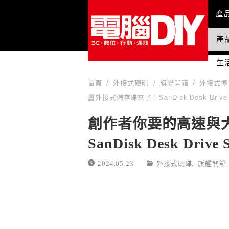
Mai
產
產
國
生
首頁
外接式硬碟
旗艦開箱
外接式擴
量外接式儲存碟來了！SanDisk Desk Driv
創作者你要的高速與
SanDisk Desk Dr
2024.05.23
外接式硬碟
,
旗艦開箱