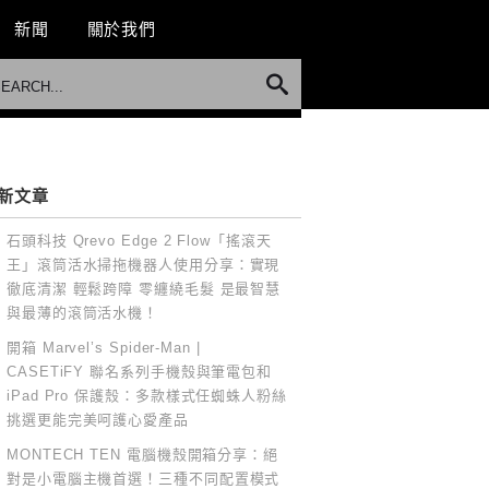
新聞
關於我們
新文章
石頭科技 Qrevo Edge 2 Flow「搖滾天
王」滾筒活水掃拖機器人使用分享：實現
徹底清潔 輕鬆跨障 零纏繞毛髮 是最智慧
與最薄的滾筒活水機！
開箱 Marvel’s Spider-Man |
CASETiFY 聯名系列手機殼與筆電包和
iPad Pro 保護殼：多款樣式任蜘蛛人粉絲
挑選更能完美呵護心愛產品
MONTECH TEN 電腦機殼開箱分享：絕
對是小電腦主機首選！三種不同配置模式