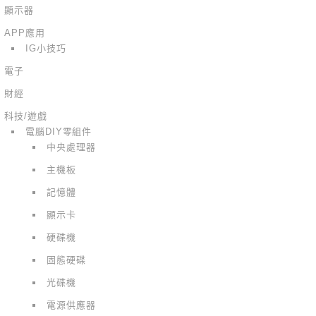
顯示器
APP應用
IG小技巧
電子
財經
科技/遊戲
電腦DIY零組件
中央處理器
主機板
記憶體
顯示卡
硬碟機
固態硬碟
光碟機
電源供應器