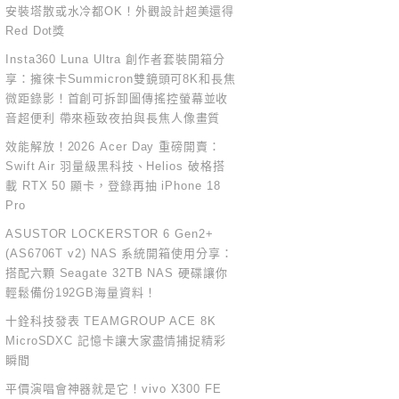
安裝塔散或水冷都OK！外觀設計超美還得
Red Dot獎
Insta360 Luna Ultra 創作者套裝開箱分
享：擁徠卡Summicron雙鏡頭可8K和長焦
微距錄影！首創可拆卸圖傳搖控螢幕並收
音超便利 帶來極致夜拍與長焦人像畫質
效能解放！2026 Acer Day 重磅開賣：
Swift Air 羽量級黑科技、Helios 破格搭
載 RTX 50 顯卡，登錄再抽 iPhone 18
Pro
ASUSTOR LOCKERSTOR 6 Gen2+
(AS6706T v2) NAS 系統開箱使用分享：
搭配六顆 Seagate 32TB NAS 硬碟讓你
輕鬆備份192GB海量資料！
十銓科技發表 TEAMGROUP ACE 8K
MicroSDXC 記憶卡讓大家盡情捕捉精彩
瞬間
平價演唱會神器就是它！vivo X300 FE