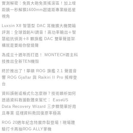
實測解密：免買大砲免買搖滾區！加上增
距鏡一秒解鎖1600mm超遠距專業級追星
視角
Luxsin X8 智慧型 DAC 耳機擴大機開箱
評測：全球首創AI調音！高功率輸出＋智
慧組抗偵測＋8 顆旗艦 DAC 雙單聲道架
構就是要給你發燒聲
為成立十週年而打造！ MONTECH君主科
技推出全新TEN機殼
終於推出了！華碩 ROG 旗艦 2.1 聲道音
響 ROG Gjallar 與 Raikiri II Pro 搖桿登
台
資料誤刪或格式化怎麼辦？技術頗析如何
透過資料救援軟體來幫忙： EaseUS
Data Recovery Wizard 三步驟簡單好用
且專業 這樣資料救回復原率極高
ROG 20週年紀念特展炸裂登場！現場體
驗打卡再抽ROG ALLY掌機