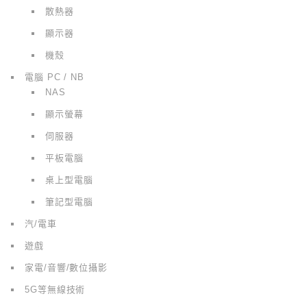
散熱器
顯示器
機殼
電腦 PC / NB
NAS
顯示螢幕
伺服器
平板電腦
桌上型電腦
筆記型電腦
汽/電車
遊戲
家電/音響/數位攝影
5G等無線技術