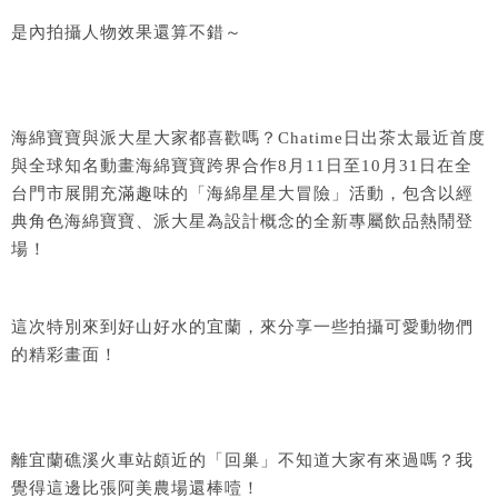
是內拍攝人物效果還算不錯～
海綿寶寶與派大星大家都喜歡嗎？Chatime日出茶太最近首度
與全球知名動畫海綿寶寶跨界合作8月11日至10
月31日在全
台門市展開充滿趣味的「海綿星星大冒險」活動，
包含以經
典角色海綿寶寶、
派大星為設計概念的全新專屬飲品熱鬧登
場！
這次特別來到好山好水的宜蘭，來分享一些拍攝可愛動物們
的精彩畫面！
離宜蘭礁溪火車站頗近的「回巢」不知道大家有來過嗎？我
覺得這邊比張阿美農場還棒噎！