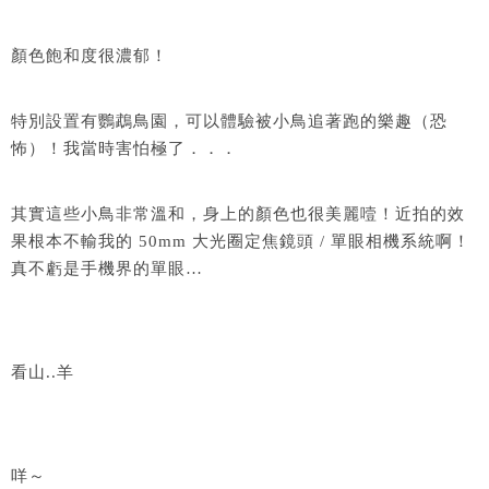
顏色飽和度很濃郁！
特別設置有鸚鵡鳥園，可以體驗被小鳥追著跑的樂趣（恐
怖）！我當時害怕極了．．．
其實這些小鳥非常溫和，身上的顏色也很美麗噎！近拍的效
果根本不輸我的 50mm 大光圈定焦鏡頭 / 單眼相機系統啊！
真不虧是手機界的單眼…
看山..羊
咩～