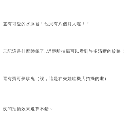
還有可愛的水豚君！他只有八個月大喔！！
忘記這是什麼陸龜了..近距離拍攝可以看到許多清晰的紋路！
還有寶可夢耿鬼（誤，這是在夾娃哇機店拍攝的啦）
夜間拍攝效果還算不錯～