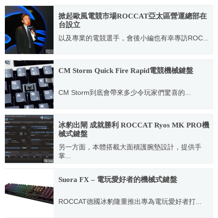
掀起歐風電競市場ROCCAT亞太區營運總部在
台設立
以及專業的電競選手，會後小編也有幸專訪ROC...
2012.01.03
CM Storm Quick Fire Rapid電競機械鍵盤
CM Storm到底會帶來多少令玩家們驚喜的...
2011.12.04
冰豹出閘 成就勝利 ROCCAT Ryos MK PRO機
械式鍵盤
另一方面，本體搭載大面積護腕墊設計，提供手
掌...
2014.02.27
Suora FX – 電玩愛好者的機械式鍵盤
ROCCAT德國冰豹隆重推出專為電玩愛好者打...