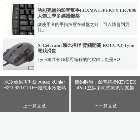
2016.11.11
功能完備的影音幫手LEXMA LiFEKEY LK7800
人體工學多媒體鍵盤
讓使用者的手指按壓在鍵盤之時，可以體會到更
佳...
2011.11.30
X-Celerator類比搖桿 背鰭開關 ROCCAT Tyon
電競滑鼠
Tyon總共有16顆可編程的的按鍵，也是RO...
2014.12.05
水冷效果再升級 Antec kÜhler
簡約時尚，餘音繞樑KEYDEX
H2O 920 CPU一體式水冷散熱
iPad 立臥多向式喇叭型支架
器
上一篇文章
下一篇文章