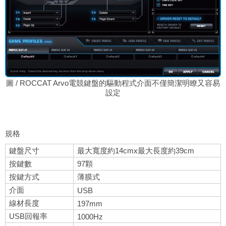
圖 / ROCCAT Arvo電競鍵盤的驅動程式介面不僅簡潔明瞭又容易
設定
規格
鍵盤尺寸
最大寬度約14cmx最大長度約39cm
按鍵數
97顆
按鍵方式
薄膜式
介面
USB
線材長度
197mm
USB回報率
1000Hz