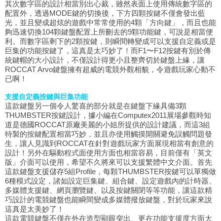
其次數字區的設計相當別出心裁，雖然表面上使用傳統數字區的
配置外，透過MODE鍵的切換後，下方四顆按鍵不僅會發出藍
光，並且變成超炫的遊戲中常常使用的4顆「方向鍵」，而且也能
夠迅速切換104顆鍵盤配置上所刪去的9顆功能鍵，可說是相當便
利。而數字區剩下的2顆按鍵，則瞬間轉變成可以支援自定義或是
巨集的功能按鍵了，這真是太巧妙了！而F1〜F12按鍵有別於傳
統鍵帽的大小設計，不僅設計得更小且整齊切於鍵盤上緣，讓
ROCCAT Arvo鍵盤擁有超威的電競外觀相貌，令遊戲玩家心動不
已啊！
支援自定義按鍵與巨集功能
這款鍵盤另一個令人驚喜的部分就是在鍵盤下緣具備3顆
THUMBSTER按鍵設計，據小編在Computex2011展場參觀時知
道是德國ROCCAT原廠美麗的小姐所提供的設計建議，而這3組
特製的按鍵配置相當巧妙，並且亦使用觸摸開關避免誤觸問題發
生，讓人見識到ROCCAT在針對遊戲玩家方面展現相當有創意的
設計！另外在驅動程式面使用方面也相當容易，目前僅有「英文
版」介面可以使用，希望不久將來可以支援繁體中文介面。首先
這款鍵盤支援儲存5組Profile，每顆THUMBSTER按鍵可以單獨做
6種模式設定，諸如設定巨集鍵、組合鍵、設定遊戲內的計時器、
多媒體支援鍵、網頁瀏覽鍵、以及按鍵關閉等等功能，讓這款精
巧設計的電競鍵盤也能瞬間變成多媒體撥放鍵盤，對於玩家來說
這真是太美妙了！
這款電競鍵盤不僅在外在造型顯眼突出、更在功能支援度方面大