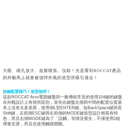
大眼、瞳孔放大、血脈噴張。沒錯！光是看到ROCCAT產品
的外貌馬上就會被強悍作風的造型所吸引過去！
按鍵配置精巧！造型強悍！
這款ROCCAT Arvo電競鍵盤與一般傳統常見的使用104鍵的鍵盤
在外觀設計上有很所區別，首先在鍵盤左側與中間的配置位置基
本上沒有太多差異，使用倒L型ENTER鍵、短BackSpace鍵與長
Shift鍵，左前側ESC鍵與右前側的MODE鍵造型設計相當有特
色，而且右側MODE鍵為了「誤觸」等情況發生，不僅使用2組
彈簧支撐，而且也使用觸摸開關。