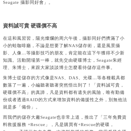
Seagate 攝影同好會」。
資料誠可貴 硬碟價不高
在這和風習習，陽光燦爛的周六午後，攝影同好們擠滿了小
小的蛙咖啡廳，不論是想要了解NAS儲存術，還是風景攝
影、人像…等攝影技巧的朋友，肯定能在這下午獲得不少新
知識。活動開場第一棒，就先交由硬碟博士，Seagate朱經
理、朱博士，來跟大家談談博士怎麼看待儲存這件事。
朱博士從儲存的方式像是NAS、DAS、光碟…等各種載具都
數落了一遍，小編聽著聽著突然悟出到了！「資料誠可貴，
硬碟價不高」的真諦，凡是資料都有遺失的風險，唯有勤備
份或者透過RAID的方式來增加資料的備援性之外，別無他法
就是多「備份」。
而我們的儲存大廠Seagate也非常上道，推出了「三年免費資
料救援服務 +Rescue」，凡是購買有+Rescue的硬碟，