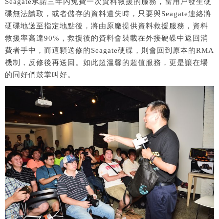
Seagate承諾三年內免費一次資料救援的服務，當用戶發生硬
碟無法讀取，或者儲存的資料遺失時，只要與Seagate連絡將
硬碟地送至指定地點後，將由原廠提供資料救援服務，資料
救援率高達90%，救援後的資料會裝載在外接硬碟中返回消
費者手中，而這顆送修的Seagate硬碟，則會回到原本的RMA
機制，反修後再送回。如此超溫馨的超值服務，更是讓在場
的同好們鼓掌叫好。