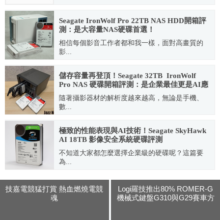
2014.11.13
Seagate IronWolf Pro 22TB NAS HDD開箱評
測：是大容量NAS硬碟首選！
相信每個影音工作者都和我一樣，面對高畫質的
影...
2023.08.29
儲存容量再登頂！Seagate 32TB IronWolf
Pro NAS 硬碟開箱評測：是企業最佳更是AI應
用與創作者和的資料備份首選
隨著攝影器材的解析度越來越高，無論是手機、
數...
2026.06.18
極致的性能表現與AI技術！Seagate SkyHawk
AI 18TB 影像安全系統硬碟評測
不知道大家都怎麼選擇企業級的硬碟呢？這篇要
為...
2021.02.17
技嘉電競猛打賞 熱血燃燒電競
Logi羅技推出80% ROMER-G
魂
機械式鍵盤G310與G29賽車方
向盤