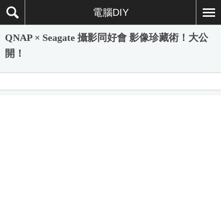
電腦DIY
QNAP × Seagate 攝影同好會 影像珍藏術！大公
開！