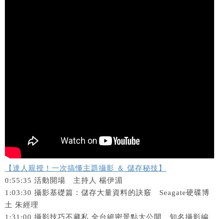
【達人親授！一次搞懂主題攝影 ＆ 儲存秘技】
0:55:35 活動開場 主持人 楊伊湄
1:03:30 攝影基礎篇：儲存大量資料的訣竅 Seagate硬碟博
土 朱經理
1:31:00 攝影技巧不藏私 全台絕密景點大公開 知名攝影編