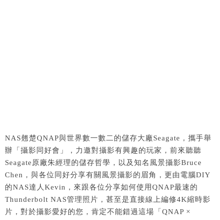
NAS翹楚QNAP與世界數一數二的儲存大廠Seagate，攜手舉
辦「攝影同好會」，力邀對攝影有興趣的玩家，前來聽聽
Seagate原廠朱經理的儲存哲學，以及知名風景攝影Bruce
Chen，與各位同好分享有關風景攝影的眉角，更由電腦DIY
的NAS達人Kevin，來跟各位分享如何使用QNAP最速的
Thunderbolt NAS管理照片，甚至是直接線上編修4K縮時影
片，對於攝影愛好的您，肯定不能錯過這場「QNAP ×