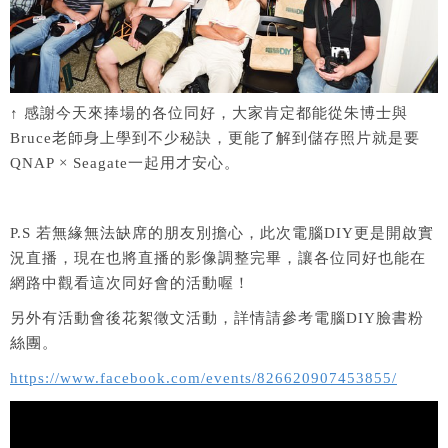
↑ 感謝今天來捧場的各位同好，大家肯定都能從朱博士與
Bruce老師身上學到不少秘訣，更能了解到儲存照片就是要
QNAP × Seagate一起用才安心。
P.S 若無緣無法缺席的朋友別擔心，此次電腦DIY更是開啟實
況直播，現在也將直播的影像調整完畢，讓各位同好也能在
網路中觀看這次同好會的活動喔！
另外有活動會後花絮徵文活動，詳情請參考電腦DIY臉書粉
絲團。
https://www.facebook.com/events/826620907453855/