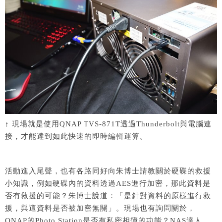
↑ 現場就是使用QNAP TVS-871T透過Thunderbolt與電腦連
接，才能達到如此快速的即時編輯運算。
活動進入尾聲，也有各路同好向朱博士請教關於硬碟的救援
小知識，例如硬碟內的資料透過AES進行加密，那此資料是
否有救援的可能？朱博士說道：「是針對資料的原樣進行救
援，與這資料是否被加密無關」。現場也有詢問關於，
QNAP的Photo Station是否有私密相簿的功能？NAS達人