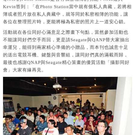
Kevin答到：「在Photo Station當中就有個私人典藏，若將相
簿或者照片放在私人典藏中，就等同於私密相簿的功能，讓
各位在整理照片時，更能將極為私密的照片上一道安心鎖。
活動就在各位同好心滿意足之際畫下句點，當然參加活動也
不能讓同好們空手而回，更是請Seagate與QANP替大家抽出
幸運兒，能得到兩家精心準備的小贈品，而本刊也誠意十足
的送出電競耳機、鍵盤與音響組，讓同好們真的滿載而歸，
最後也感謝QNAP與Seagate精心策畫的優質活動「攝影同好
會」大家有緣再見。