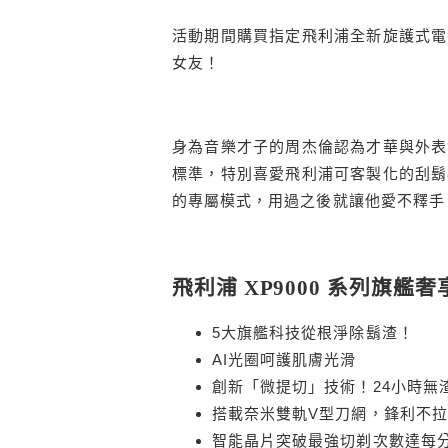
活動期間購買指定飛利浦全新旋護式電
女友！
身為音樂才子的周杰倫認為才華與外表
標準，特別喜愛飛利浦可客製化的刮鬍
的專屬模式，用過之後就讓他愛不釋手
飛利浦 XP9000 系列旗
5大旗艦科技從根淨除鬍渣！
AI光圈呵護肌膚光滑
創新「微提切」技術！24小時無
搭載奈米雙軌V型刀網，鋒利不
智能晶片突破最強切剃次數達每