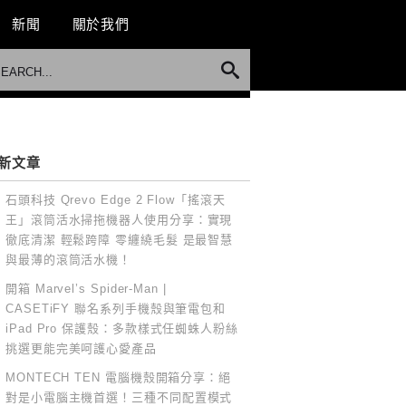
新聞
關於我們
新文章
石頭科技 Qrevo Edge 2 Flow「搖滾天
王」滾筒活水掃拖機器人使用分享：實現
徹底清潔 輕鬆跨障 零纏繞毛髮 是最智慧
與最薄的滾筒活水機！
開箱 Marvel’s Spider-Man |
CASETiFY 聯名系列手機殼與筆電包和
iPad Pro 保護殼：多款樣式任蜘蛛人粉絲
挑選更能完美呵護心愛產品
MONTECH TEN 電腦機殼開箱分享：絕
對是小電腦主機首選！三種不同配置模式