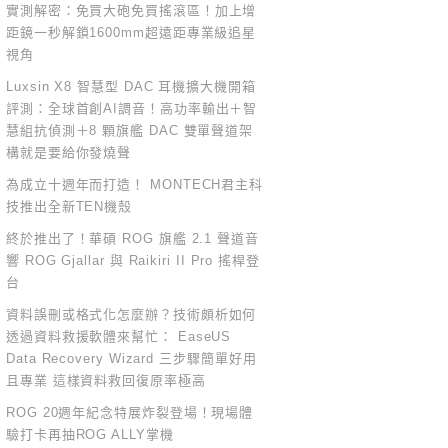
實測解密：免買大砲免買搖滾區！加上增
距鏡一秒解鎖1600mm超遠距專業級追星
視角
Luxsin X8 智慧型 DAC 耳機擴大機開箱
評測：全球首創AI調音！高功率輸出＋智
慧組抗偵測＋8 顆旗艦 DAC 雙單聲道架
構就是要給你發燒聲
為成立十週年而打造！ MONTECH君主科
技推出全新TEN機殼
終於推出了！華碩 ROG 旗艦 2.1 聲道音
響 ROG Gjallar 與 Raikiri II Pro 搖桿登
台
資料誤刪或格式化怎麼辦？技術頗析如何
透過資料救援軟體來幫忙： EaseUS
Data Recovery Wizard 三步驟簡單好用
且專業 這樣資料救回復原率極高
ROG 20週年紀念特展炸裂登場！現場體
驗打卡再抽ROG ALLY掌機