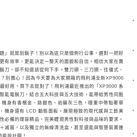
題」就是刮鬍子！別以為這只是個例行公事，選對一把好
更有效率，更能決定一整天的面貌和自信。相信大家在賣
鬍刀，卻不知道該從何下手。雙刀頭、三刀頭、往復式、
？別擔心！因為今天要為大家開箱的飛利浦全新XP9000
好用，買下去就對了！飛利浦最近推出的「XP9000 系
智能電鬍刀，結合五大科技與五大技術，能帶給男性同胞
！機身有香檳金、鉻銀色、岩礦灰三色，穩重中帶點奢華
能，機身還有 LCD 動態面板，展現極致的現代感與工藝美
性必備的理容精品，完美體現男性對科技與品味的要求。
＋滅菌，以及獨立的無線清洗盒，甚至還能與智慧裝置連
的功能設計啊！