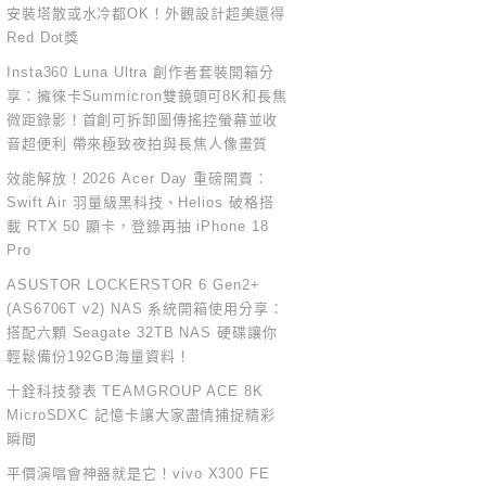
安裝塔散或水冷都OK！外觀設計超美還得
Red Dot獎
Insta360 Luna Ultra 創作者套裝開箱分
享：擁徠卡Summicron雙鏡頭可8K和長焦
微距錄影！首創可拆卸圖傳搖控螢幕並收
音超便利 帶來極致夜拍與長焦人像畫質
效能解放！2026 Acer Day 重磅開賣：
Swift Air 羽量級黑科技、Helios 破格搭
載 RTX 50 顯卡，登錄再抽 iPhone 18
Pro
ASUSTOR LOCKERSTOR 6 Gen2+
(AS6706T v2) NAS 系統開箱使用分享：
搭配六顆 Seagate 32TB NAS 硬碟讓你
輕鬆備份192GB海量資料！
十銓科技發表 TEAMGROUP ACE 8K
MicroSDXC 記憶卡讓大家盡情捕捉精彩
瞬間
平價演唱會神器就是它！vivo X300 FE