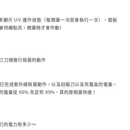
效來顯示 UV 運作狀態（每開蓋一次就會執行一次），面板
會持續點亮，開蓋時才會作動）
時三刀頭進行殺菌的動作
已完成紫外線殺菌動作，以及刮鬍刀以及充電盒的電量。
量從 65% 充足到 99%，真的是相當快速！
刀的電力有多少～