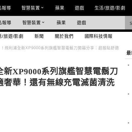
n Menu
品報導
智慧裝置
蘋果
遊戲
生活/旅遊/影劇
品報導
智慧裝置
蘋果
遊戲
際科技情報
活/旅遊/影劇
新聞
關於我們
國際科技情報
！飛利浦全新XP9000系列旗艦智慧電鬍刀開箱分享：超服貼舒適
最
新XP9000系列旗艦智慧電鬍刀
適奢華！還有無線充電滅菌清洗