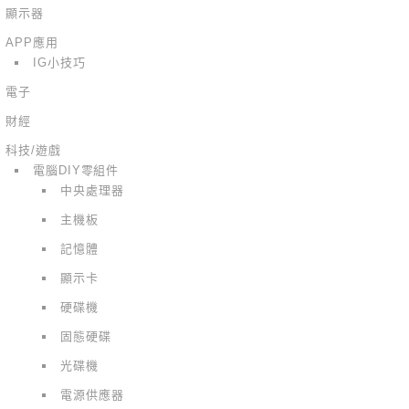
顯示器
APP應用
IG小技巧
電子
財經
科技/遊戲
電腦DIY零組件
中央處理器
主機板
記憶體
顯示卡
硬碟機
固態硬碟
光碟機
電源供應器