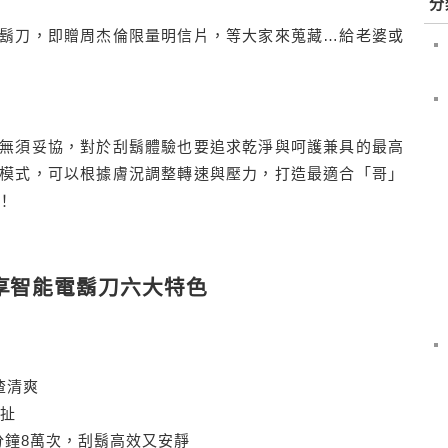
分
鬍刀，即贈周杰倫限量明信片，等大家來蒐藏…給老婆或
無須妥協，對於刮鬍體驗也要追求乾淨與呵護兼具的最高
模式，可以根據膚況調整轉速與壓力，打造最適合「哥」
！
艦奢享智能電鬍刀六大特色
渣清爽
拉扯
分鐘8萬次，刮鬍高效又安靜