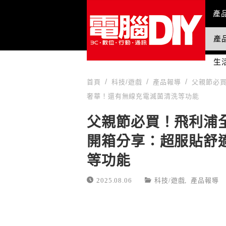
Mai
產
產
國
生
首頁
科技/遊戲
產品報導
父親節必買
奢華！還有無線充電滅菌清洗等功能
父親節必買！飛利浦全
開箱分享：超服貼舒
等功能
2025.08.06
科技/遊戲
,
產品報導