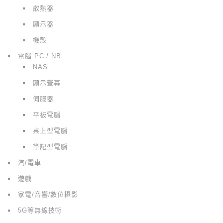
散熱器
顯示器
機殼
電腦 PC / NB
NAS
顯示螢幕
伺服器
平板電腦
桌上型電腦
筆記型電腦
汽/電車
遊戲
家電/音響/數位攝影
5G等無線技術