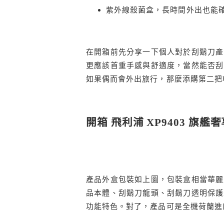
紫外線殺菌盒，長時間外出也能
在開箱前先分享一下個人對於刮鬍刀產
更應該首重手感與舒適度，當然能否刮
如果偶而會外出旅行，那麼添購第二把
開箱
飛利浦
XP9403
旗艦奢
產品外盒包裝如上圖，包裝盒相當華麗
品本體、刮鬍刀龍頭、刮鬍刀透明保護
功能特色。對了，產品可是全機荷蘭進口