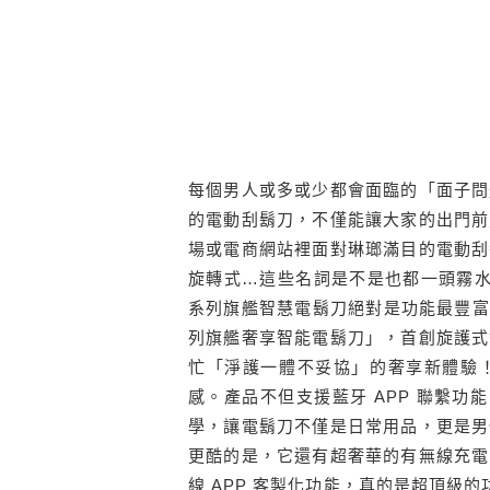
每個男人或多或少都會面臨的「面子問
的電動刮鬍刀，不僅能讓大家的出門前
場或電商網站裡面對琳瑯滿目的電動刮
旋轉式…這些名詞是不是也都一頭霧水
系列旗艦智慧電鬍刀絕對是功能最豐富最
列旗艦奢享智能電鬍刀」，首創旋護式
忙「淨護一體不妥協」的奢享新體驗
感。產品不但支援藍牙 APP 聯繫功
學，讓電鬍刀不僅是日常用品，更是男
更酷的是，它還有超奢華的有無線充電
線 APP 客製化功能，真的是超頂級