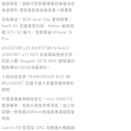
微距錄影！首創可拆卸圖傳搖控螢幕並收
音超便利 帶來極致夜拍與長焦人像畫質
效能解放！2026 Acer Day 重磅開賣：
Swift Air 羽量級黑科技、Helios 破格搭
載 RTX 50 顯卡，登錄再抽 iPhone 18
Pro
ASUSTOR LOCKERSTOR 6 Gen2+
(AS6706T v2) NAS 系統開箱使用分享：
搭配六顆 Seagate 32TB NAS 硬碟讓你
輕鬆備份192GB海量資料！
十銓科技發表 TEAMGROUP ACE 8K
MicroSDXC 記憶卡讓大家盡情捕捉精彩
瞬間
平價演唱會神器就是它！vivo X300 FE
實測解密：免買大砲免買搖滾區！加上增
距鏡一秒解鎖1600mm超遠距專業級追星
視角
Luxsin X8 智慧型 DAC 耳機擴大機開箱