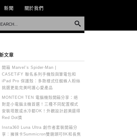
新聞
關於我們
新文章
開箱 Marvel’s Spider-Man |
CASETiFY 聯名系列手機殼與筆電包和
iPad Pro 保護殼：多款樣式任蜘蛛人粉絲
挑選更能完美呵護心愛產品
MONTECH TEN 電腦機殼開箱分享：絕
對是小電腦主機首選！三種不同配置模式
安裝塔散或水冷都OK！外觀設計超美還得
Red Dot獎
Insta360 Luna Ultra 創作者套裝開箱分
享：擁徠卡Summicron雙鏡頭可8K和長焦