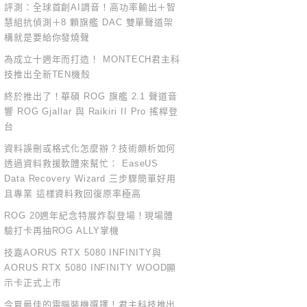
評測：全球首創AI調音！高功率輸出＋智
慧組抗偵測＋8 顆旗艦 DAC 雙單聲道架
構就是要給你發燒聲
為成立十週年而打造！ MONTECH君主科
技推出全新TEN機殼
終於推出了！華碩 ROG 旗艦 2.1 聲道音
響 ROG Gjallar 與 Raikiri II Pro 搖桿登
台
資料誤刪或格式化怎麼辦？技術頗析如何
透過資料救援軟體來幫忙： EaseUS
Data Recovery Wizard 三步驟簡單好用
且專業 這樣資料救回復原率極高
ROG 20週年紀念特展炸裂登場！現場體
驗打卡再抽ROG ALLY掌機
技嘉AORUS RTX 5080 INFINITY與
AORUS RTX 5080 INFINITY WOOD顯
示卡正式上市
今夏最佳的電腦裝機選擇！君主科技推出