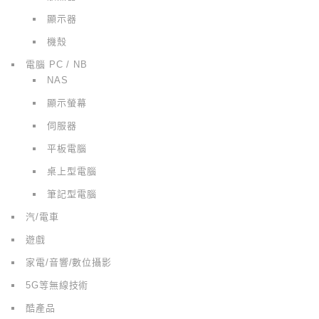
顯示器
機殼
電腦 PC / NB
NAS
顯示螢幕
伺服器
平板電腦
桌上型電腦
筆記型電腦
汽/電車
遊戲
家電/音響/數位攝影
5G等無線技術
酷產品