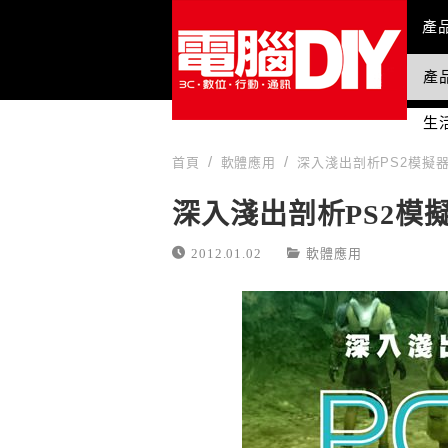
Mai
產
產
國
生
首頁
軟體應用
深入淺出剖析PS2模擬器
深入淺出剖析PS2模擬
2012.01.02
軟體應用