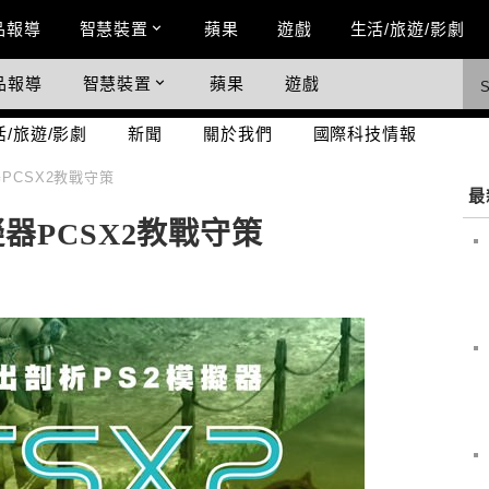
n Menu
品報導
智慧裝置
蘋果
遊戲
生活/旅遊/影劇
品報導
智慧裝置
蘋果
遊戲
際科技情報
活/旅遊/影劇
新聞
關於我們
國際科技情報
PCSX2教戰守策
最
器PCSX2教戰守策