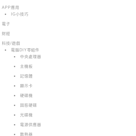
APP應用
IG小技巧
電子
財經
科技/遊戲
電腦DIY零組件
中央處理器
主機板
記憶體
顯示卡
硬碟機
固態硬碟
光碟機
電源供應器
散熱器