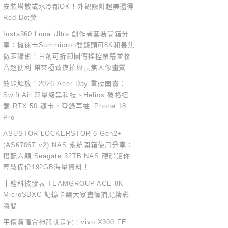
安裝塔散或水冷都OK！外觀設計超美還得
Red Dot獎
Insta360 Luna Ultra 創作者套裝開箱分
享：擁徠卡Summicron雙鏡頭可8K和長焦
微距錄影！首創可拆卸圖傳搖控螢幕並收
音超便利 帶來極致夜拍與長焦人像畫質
效能解放！2026 Acer Day 重磅開賣：
Swift Air 羽量級黑科技、Helios 破格搭
載 RTX 50 顯卡，登錄再抽 iPhone 18
Pro
ASUSTOR LOCKERSTOR 6 Gen2+
(AS6706T v2) NAS 系統開箱使用分享：
搭配六顆 Seagate 32TB NAS 硬碟讓你
輕鬆備份192GB海量資料！
十銓科技發表 TEAMGROUP ACE 8K
MicroSDXC 記憶卡讓大家盡情捕捉精彩
瞬間
平價演唱會神器就是它！vivo X300 FE