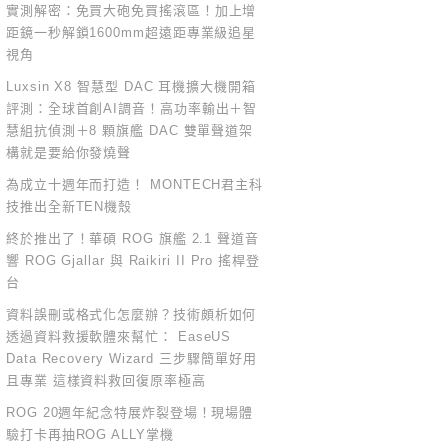
實測解密：免買大砲免買搖滾區！加上增
距鏡一秒解鎖1600mm超遠距專業級追星
視角
Luxsin X8 智慧型 DAC 耳機擴大機開箱
評測：全球首創AI調音！高功率輸出＋智
慧組抗偵測＋8 顆旗艦 DAC 雙單聲道架
構就是要給你發燒聲
為成立十週年而打造！ MONTECH君主科
技推出全新TEN機殼
終於推出了！華碩 ROG 旗艦 2.1 聲道音
響 ROG Gjallar 與 Raikiri II Pro 搖桿登
台
資料誤刪或格式化怎麼辦？技術頗析如何
透過資料救援軟體來幫忙： EaseUS
Data Recovery Wizard 三步驟簡單好用
且專業 這樣資料救回復原率極高
ROG 20週年紀念特展炸裂登場！現場體
驗打卡再抽ROG ALLY掌機