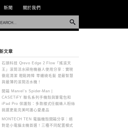
新聞
關於我們
新文章
石頭科技 Qrevo Edge 2 Flow「搖滾天
王」滾筒活水掃拖機器人使用分享：實現
徹底清潔 輕鬆跨障 零纏繞毛髮 是最智慧
與最薄的滾筒活水機！
開箱 Marvel’s Spider-Man |
CASETiFY 聯名系列手機殼與筆電包和
iPad Pro 保護殼：多款樣式任蜘蛛人粉絲
挑選更能完美呵護心愛產品
MONTECH TEN 電腦機殼開箱分享：絕
對是小電腦主機首選！三種不同配置模式