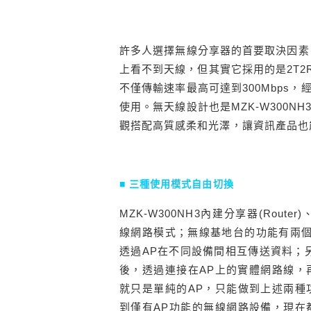
許多人選擇無線分享器的首要取決因素，
上看不到天線，但其實它採用的是2T2R
不僅傳輸速率最高可達到300Mbps
使用。無天線設計也是MZK-W300
觀搭配高質感柔和光澤，讓資訊產品也
■ 三種使用模式自由切換
MZK-W300NH3內建分享器(Router)、
線網路模式；無線基地台的功能有兩個
透過AP在不同設備間相互傳送資料；
後，透過連接在AP上的實體網路線，
就只是單純的AP，只能做到上述兩種
到僅有AP功能的無線網路設備，現在