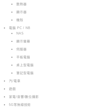
散熱器
顯示器
機殼
電腦 PC / NB
NAS
顯示螢幕
伺服器
平板電腦
桌上型電腦
筆記型電腦
汽/電車
遊戲
家電/音響/數位攝影
5G等無線技術