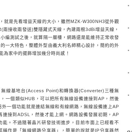
就是先看增益天線的大小，雖然MZK-W300NH3從外觀
(兩接收兩發送)雙隱藏式天線，內建兩根3dBi增益天線，
，經小編測試之後，就算隔一層樓，網路還是能維持正常收發
NH3的一大特色，整體外型由義大利名師精心設計，簡約的外
能為家中的擺飾增加幾分時尚感！
無線基地台(Access Point)和轉換器(Converter)三種無
，一個類似HUB，可以把所有無線設備連接到AP，然後
另外一個功能就是連結無線和有線網路，無線設備連上AP
再連接到ADSL，然後才能上網。網路設備發展初期，AP
功能。不過隨著晶片研發技術進步，目前市面上已經看不
都稱作是「無線網路分享器」，簡單的說就是IP分享器然