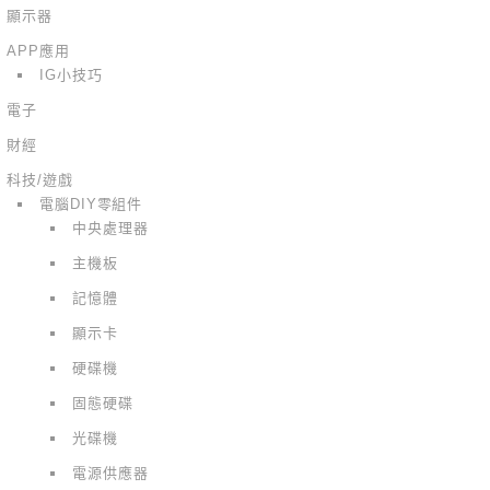
顯示器
APP應用
IG小技巧
電子
財經
科技/遊戲
電腦DIY零組件
中央處理器
主機板
記憶體
顯示卡
硬碟機
固態硬碟
光碟機
電源供應器