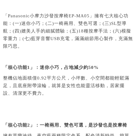
「Panasonic小摩力沙發按摩椅EP-MA05」擁有七大核心功
能：(一)迷你小巧；(二)一椅兩用、雙色可選；(三)SL型導
航；(四)媲美人手的細膩體驗；(五)18種按摩手法；(六)模擬
零重力；(七)藍芽音響USB充電，滿滿細節用心製作，充滿無
限巧思。
「核心
功能1
」
：
迷你小巧，占地減少約50%
整機佔地面積僅0.92平方公尺，小坪數、小空間都能輕鬆滿
足，且底座附帶滾輪，就算是女性也能靈活移動，居家擺
設、清潔更不費力。
「核心
功能2
」
：
一椅兩用、雙色可選，是沙發也是按摩椅
擁有莫蘭迪綠、夜空藍兩種限定色系，配色清新時尚，簡單