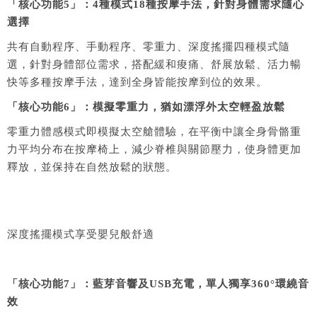
「核心
功能5
」
：
4種模式18種按摩手法，針對身體需求隨心
選擇
共有自動程序、手動程序、零重力、深度搖擺四種模式隨
選，針對身體部位需求，搭配緩和痠痛、舒展放鬆、活力暢
快等多種按摩手法，達到全身皆能按摩到位的效果。
「核心
功能6
」
：
模擬零重力，猶如漂浮外太空輕盈放鬆
零重力體感模式即模擬太空艙體驗，在平衡中讓全身骨骼重
力平均分布在按摩椅上，減少脊椎與關節壓力，使身體更加
釋放，並保持在自然放鬆的狀態
。
深度搖擺模式享受嬰兒般舒適
「核心
功能7
」
：
藍芽音響及USB充電，單人獨享360°環繞音
效