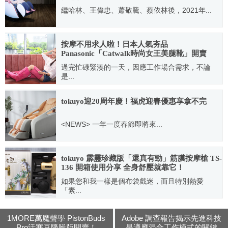
繼哈林、王偉忠、蕭敬騰、蔡依林後，2021年...
2021.01.15
按摩不用求人啦！日本人氣夯品
Panasonic「Catwalk時尚女王美腿靴」開賣
過完忙碌緊湊的一天，因應工作場合需求，不論
是...
2022.11.01
tokuyo迎20周年慶！福虎迎春優惠享拿不完
<NEWS> 一年一度春節即將來...
2022.01.06
tokuyo 霹靂珍藏版「還真有勁」筋膜按摩槍 TS-
136 開箱使用分享 全身舒壓就靠它！
如果您和我一樣是個布袋戲迷，而且特別熱愛
「素...
2022.04.28
1MORE萬魔聲學 PistonBuds
Adobe 調查報告揭示先進科技
Pro活塞豆降噪版開賣！
是適應混合工作模式的關鍵