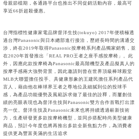
母親節檔期，各通路平台也推出不同促銷活動內容，最高可
享近66折超殺優惠。
台灣指標性健康家電品牌督洋生技(tokuyo) 2017年便積極透
過台灣Panasonic與日本總部進行接洽，歷經長時間的溝通交
涉，終在2019年取得Panasonic按摩椅系列產品獨家銷售，並
在2020年首發推出「REAL PRO王者之座手感按摩椅」。
此
外，因應此款按摩椅為Panasonic最
高階機型及產品
擬真人的
按摩手感兩大強勢背景，因此
邀請到曾在世界頂級棒球殿堂
MLB大聯盟擔任投手、具健康形象的王建民擔任系列產品代
言人
，藉由他在棒球界王者之尊地位及
細膩到位的投球手
感，為產品功能優勢及風範訴求做了最佳的詮釋，而屢創佳
績的亮眼
表現也為督洋生技與Panasonic
雙方合作
首戰打出漂
亮一仗。督洋生技及Panasonic
未來
也
將持續
透過嶄新技術
力，生產研發更多款按摩椅機型
，並同步搭配時尚美型健康
商品，預計今
年度也將再推出多款全新焦點力作，為消費者
提供更為豐富美滿的生活
追求