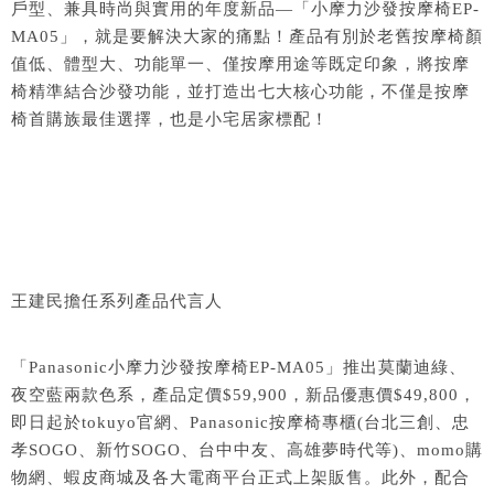
戶型、兼具時尚與實用的年度新品—「小摩力沙發按摩椅EP-
MA05」，就是要解決大家的痛點！產品有別於老舊按摩椅顏
值低、體型大、功能單一、僅按摩用途等既定印象，將按摩
椅精準結合沙發功能，並打造出七大核心功能，不僅是按摩
椅首購族最佳選擇，也是小宅居家標配！
王建民擔任系列產品代言人
「Panasonic小摩力沙發按摩椅EP-MA05」推出莫蘭迪綠、
夜空藍兩款色系，產品定價$59,900，新品優惠價$49,800，
即日起於tokuyo官網、Panasonic按摩椅專櫃(台北三創、忠
孝SOGO、新竹SOGO、台中中友、高雄夢時代等)、momo購
物網、蝦皮商城及各大電商平台正式上架販售。此外，配合