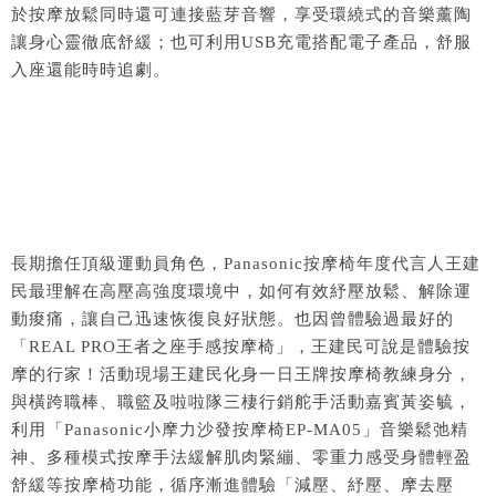
於按摩放鬆同時還可連接藍芽音響，享受環繞式的音樂薰陶
讓身心靈徹底舒緩；也可利用USB充電搭配電子產品，舒服
入座還能時時追劇
。
長期擔任頂級運動員角色，
Panasonic按摩椅
年度代言人王建
民最理解在高壓高強度環境中，如何有效紓壓放鬆
、
解除運
動痠痛，讓自己迅速恢復良好狀態。也因曾體驗過最好的
「
REAL PRO王者之座手感按摩椅
」，王建民可說是體驗按
摩的行家！活動現場王建民化身一日王牌按摩椅教練身分，
與橫跨職棒、職籃及啦啦隊三棲行銷舵手活動嘉賓黃姿毓，
利用「
Panasonic
小摩力沙發按摩椅EP-MA05」音樂鬆弛精
神、多種模式按摩手法緩解肌肉緊繃、零重力感受身體輕盈
舒緩等按摩椅功能，循序漸進體驗「減壓
、
紓壓
、
摩去壓