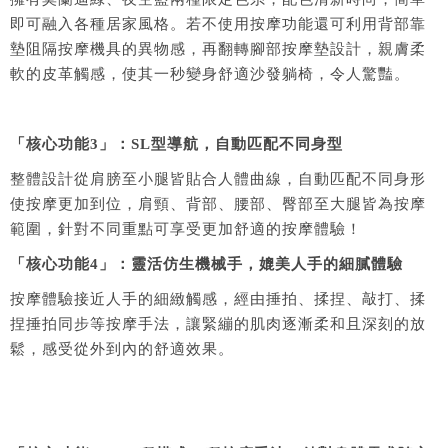
即可融入各種居家風格
。若不使用按摩功能還可利用背部靠
墊阻隔按摩機具的異物感，再翻轉腳部按摩墊設計，親膚柔
軟的皮革觸感，使其一秒變身舒適沙發躺椅，令人驚豔。
「核心
功能3
」
：
SL型導航，自動匹配不同身型
整體設計從肩膀至小腿皆貼合人體曲線，自動匹配不同身形
使按摩更加到位，肩頸、背部、腰部、臀部至大腿皆為按摩
範圍，針對不同重點可享受更加舒適的按摩體驗
！
「核心
功能4
」
：
靈活仿生機械手，媲美人手的細膩體驗
按摩體驗接近人手的細緻觸感，經由捶拍、揉捏、敲打、揉
捏捶拍同步等按摩手法，讓緊繃的肌肉逐漸柔和且深刻的放
鬆，感受從外到內的舒適效果。