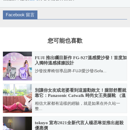
Facebook 留言
您可能也喜歡
FUJI 推出矚目新作 FG-927溫感愛沙發！首度加
入獨特溫感揉膝設計
沙發按摩椅領導品牌-FUJI愛沙發iSofa...
2022.03.16
別讓你女友或老婆看到這篇勸敗文！腿部舒壓就
靠它：Panasonic Catwalk 時尚女王美腿靴 （溫
熱腿部按摩器）詳細開箱介紹
相信大家都有這樣的經驗，就是如果在外久站一
整...
2023.02.04
tokuyo 宣布2021全新代言人楊丞琳並推出超殺
優惠價