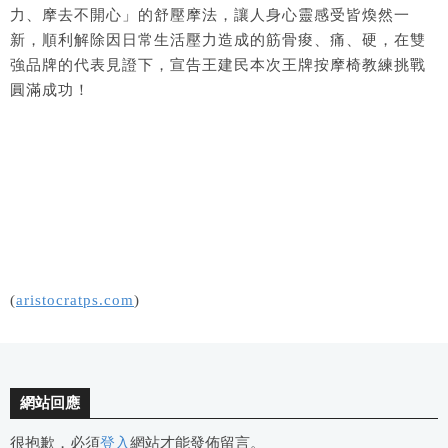
力、摩去不開心」的舒壓摩法，讓人身心靈感受皆煥然一
新，順利解除因日常生活壓力造成的筋骨痠、痛、硬，在雙
強品牌的代表見證下，宣告王建民本次王牌按摩椅教練挑戰
圓滿成功！
(
aristocratps.com
)
網站回應
很抱歉，必須
登入
網站才能發佈留言。