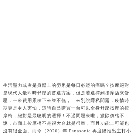
生活壓力或者是身體上的勞累是每日必經的痛嗎？
按摩絕對
是現代人最即時舒壓的首選方案，但是若選擇到按摩店來舒
壓，一來費用累積下來並不低，二來別說隱私問題，疫情時
期更是令人害怕，這時自己購買一台可以全身舒壓按摩的按
摩椅，絕對是最聰明的選擇！不過問題來啦，撇除價格不
說，市面上按摩椅不是很大台就是很重，而且功能上可能也
沒有很全面。而今（2020）年
Panasonic 再度隆推出主打小