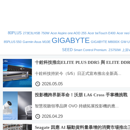
80PLUS
273E3LHSB
750W
Acer Aspire one AOD 255
Acer beTouch E400
Acer neo
GIGABYTE
85PLUS 550
Garmin-Asus M10E
GIGABYTE M8000X
GW-U
SEED
Smart Control Premium.
ZS750W
上淇V
十銓科技推出ELITE PLUS DDR5 與 ELITE DD
十銓科技持於今（5/5）日正式宣布推出全新高...
2026.05.05
投影機跨界新革命！沃朋 LA6 Cross 手掌機挑戰
智慧視聽領導品牌 OVO 持續拓展投影機的應...
2026.04.29
Seagate 因應 AI 驅動資料量暴增的消費