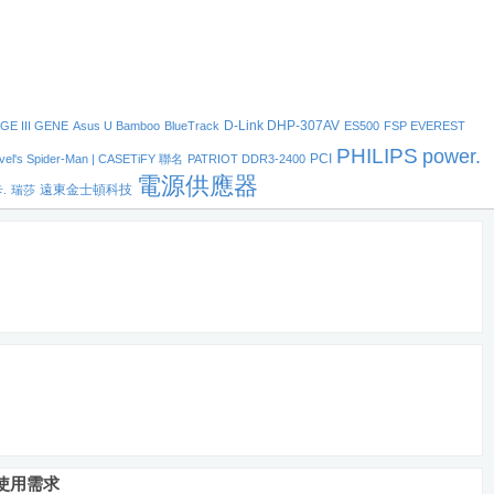
D-Link DHP-307AV
E III GENE
Asus U Bamboo
BlueTrack
ES500
FSP EVEREST
PHILIPS
power.
PCI
vel's Spider-Man | CASETiFY 聯名
PATRIOT DDR3-2400
電源供應器
遠東金士頓科技
.
瑞莎
存使用需求