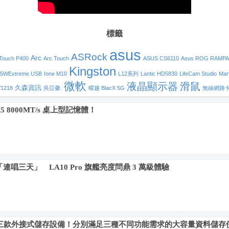
標籤
asus
ASRock
Arc
Touch P400
Arc Touch
ASUS CS6110
Asus ROG RAMPAG
Kingston
SWExtreme USB
Ione M10
L12系列
Lantic HD5830
LifeCam Studio
Mar
微軟
液晶顯示器
滑鼠
久森資訊
1218
吳亞馨.
曜越 BlacX 5G
無線網路卡
R5 8000MT/s 桌上型記憶體！
「連唱三天」 LA10 Pro 旗艦亮度問鼎 3 萬級體驗
市場推出三款外接式儲存設備！分別滿足三種不同功能需求的大容量資料儲