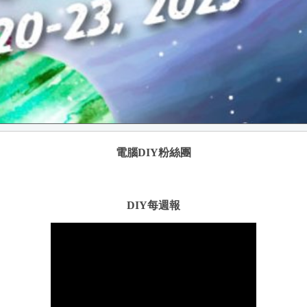
電腦DIY粉絲團
DIY每週報