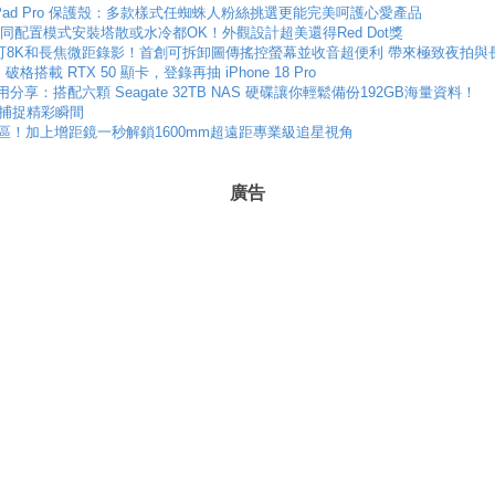
與筆電包和 iPad Pro 保護殼：多款樣式任蜘蛛人粉絲挑選更能完美呵護心愛產品
不同配置模式安裝塔散或水冷都OK！外觀設計超美還得Red Dot獎
icron雙鏡頭可8K和長焦微距錄影！首創可拆卸圖傳搖控螢幕並收音超便利 帶來極致夜拍
 破格搭載 RTX 50 顯卡，登錄再抽 iPhone 18 Pro
系統開箱使用分享：搭配六顆 Seagate 32TB NAS 硬碟讓你輕鬆備份192GB海量資料！
盡情捕捉精彩瞬間
搖滾區！加上增距鏡一秒解鎖1600mm超遠距專業級追星視角
廣告