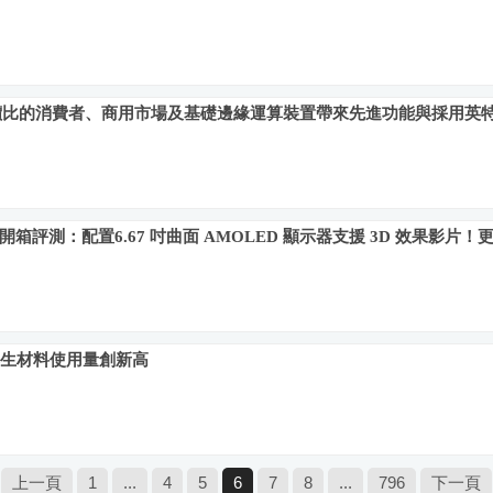
視高性價比的消費者、商用市場及基礎邊緣運算裝置帶來先進功能與採用英
ion 水冷系統開箱評測：配置6.67 吋曲面 AMOLED 顯示器支援 3D 效果
 產品再生材料使用量創新高
上一頁
1
...
4
5
6
7
8
...
796
下一頁