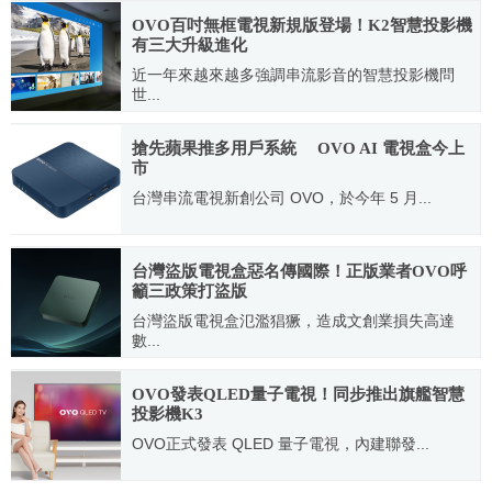
OVO百吋無框電視新規版登場！K2智慧投影機
有三大升級進化
近一年來越來越多強調串流影音的智慧投影機問
世...
2021.09.14
搶先蘋果推多用戶系統 OVO AI 電視盒今上
市
台灣串流電視新創公司 OVO，於今年 5 月...
2019.12.13
台灣盜版電視盒惡名傳國際！正版業者OVO呼
籲三政策打盜版
台灣盜版電視盒氾濫猖獗，造成文創業損失高達
數...
2023.12.28
OVO發表QLED量子電視！同步推出旗艦智慧
投影機K3
OVO正式發表 QLED 量子電視，內建聯發...
2021.12.08