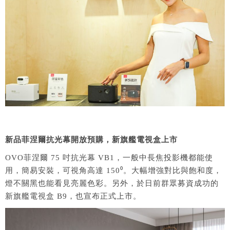
新品菲涅爾抗光幕開放預購，新旗艦電視盒上市
OVO菲涅爾 75 吋抗光幕 VB1，一般中長焦投影機都能使
用，簡易安裝，可視角高達 150⁰。大幅增強對比與飽和度，
燈不關黑也能看見亮麗色彩。另外，於日前群眾募資成功的
新旗艦電視盒 B9，也宣布正式上市。