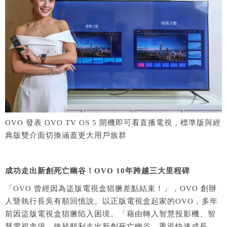
OVO 發表 OVO TV OS 5 開機即可看直播電視，標準版與經
典版雙介面切換涵蓋更大用戶族群
成功走出新創死亡幽谷！OVO 10年跨越三大里程碑
「OVO 曾經因為盜版電視盒猖獗差點結束！」，OVO 創辦
人暨執行長吳有順回憶說。以正版電視盒起家的OVO，多年
前因盜版電視盒猖獗陷入困境。「藉由轉入智慧投影機、智
慧電視市場，終於順利走出新創死亡幽谷，重返快速成長