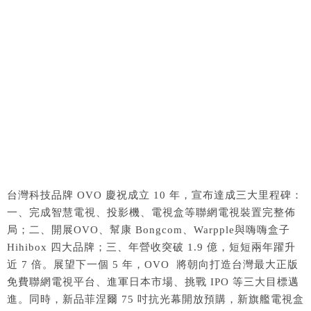
台灣科技品牌 OVO 慶祝成立 10 年，宣布達成三大里程碑：
一、完成智慧電視、投影機、電視盒等聯網電視裝置完整佈
局；二、開展OVO、幫康 Bongcom、Warpple與嗨嗨盒子
Hihibox 四大品牌；三、年營收突破 1.9 億，短短兩年躍升
近 7 倍。展望下一個 5 年，OVO 將朝向打造台灣最大正版
免費聯網電視平台、進軍日本市場、挑戰 IPO 等三大目標邁
進。同時，新品菲涅爾 75 吋抗光幕開放預購，新旗艦電視盒