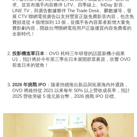
求。並宣布攜手內容夥伴 LiTV、四季線上、friDay 影音、
LINE TV，與廣告數據夥伴 The Trade Desk、麟數據等，發
展 CTV 聯網電視廣告以支持豐富正版免費影音內容，包含免
費頻道從 4 個增加到 13 個，並攜手各內容業者新增大量免
費影劇內容，開啟台灣聯網電視用戶正版優質內容免費看的
全新時代！
投影機進軍日本
：OVO 耗時三年研發的話題新機小蘋果
U1，預計將於今年第三季在日本展開群眾募資，吹響 OVO
前進日本的號角！
2026
年挑戰 IPO
：隨著持續推出新品與拓展海內外通路，
OVO 將維持從 2021 以來每年 50% 以上營收成長率，預計
2025 營收突破 5 億元新台幣，2026 挑戰 IPO 目標。