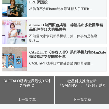
FRE保護殼
相信有不少iPhone迷在最近都入手了iPh...
2015.11.27
iPhone 11熱門顏色揭曉 德誼推出多款國際精
品配件與11大購機優勢
不知道大家拿到新手機後，第一件事情是甚麼
呢？...
2019.09.16
CASETiFY《哆啦 A 夢》系列手機殼和MagSafe
磁吸指環支架開箱分享
CASETiFY 攜手日本備受喜愛的經典漫畫...
2024.04.30
BUFFALO發表世界最快3.5吋
微星科技推出全新
外接硬碟
「GAMING」、「超頻」以及
「軍規」 8系列主機板
上一篇文章
下一篇文章