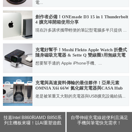
電...
2020.12.27
創作者必備！ONEmade D3 15 in 1 Thunderbolt
4 擴充埠開箱使用分享
現在許多講求攜帶輕便的筆記型電腦多半只提供 ...
2023.07.10
充電好幫手！Moshi Flekto Apple Watch 折疊式
隨身磁吸充電器 & Sette Q 雙線圈3用無線充電
盤
想要幫手邊的 Apple iPhone手機、...
2021.10.29
充電與高速資料傳輸的最佳夥伴！亞果元素
OMNIA X6i 66W 氮化鎵充電器與CASA Hub
A05開箱介紹
老是被笨重又大顆的充電器與USB擴充設備給搞...
2021.10.13
技嘉Intel B860和AMD B850系
自帶伸縮充電線超便利且滿足
列主機板來囉！以AI重塑遊戲
手機與筆電快充需求！
效能
Unipapa 67W「有序收線快充