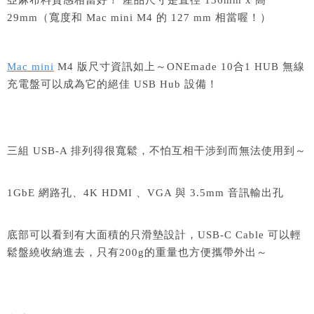
亞麻布料質感相當好！ 產品尺寸是直徑 136mm x 高
29mm（寬度和 Mac mini M4 的 127 mm 相當喔！）
Mac mini
M4 版尺寸資訊如上～ONEmade 10合1 HUB 無線
充電盤可以成為它的絕佳 USB Hub 設備！
三組 USB-A 排列得很寬鬆，不怕互相干涉到而無法使用到～
1GbE 網路孔、4K HDMI 、VGA 與 3.5mm 音訊輸出孔
底部可以看到有大面積的只滑墊設計，USB-C Cable 可以輕
鬆盤繞收納進去，只有200g的重量也方便攜帶外出～