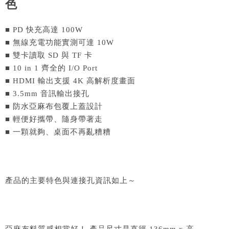
色
■ PD 快充高達 100W
■ 無線充電功能實測可達 10W
■ 雙卡讀取 SD 與 TF 卡
■ 10 in 1 齊全的 I/O Port
■ HDMI 輸出支援 4K 高解析度畫面
■ 3.5mm 音訊輸出接孔
■ 防水亞麻布包覆上蓋設計
■ 輕便好攜帶、隨身帶著走
■ 一顆就夠、桌面不再亂糟糟
產品的主要特色與連接孔資訊如上～