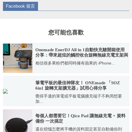
Facebook 留言
您可能也喜歡
Onemade EnerDJ All in 1自動快充艙開箱使用
分享：帶來超炫的觸控收合旋轉無線充電支架與
高音質藍牙音響
相信很多果粉們都同時擁有蘋果的 iPhone...
2025.05.05
筆電平板的最佳神隊友！ ONEmade 「SOZ
6in1 旋轉支架擴充器」試用心得分享
覺得手邊的筆電或平板電腦擴充端子不夠用想要
加...
2023.03.22
每個人都需要它！Qico Pad 讓無線充電 + 資料
備份 一次搞定
還在煩惱怎麼將手機的資料固定甚至自動備份到