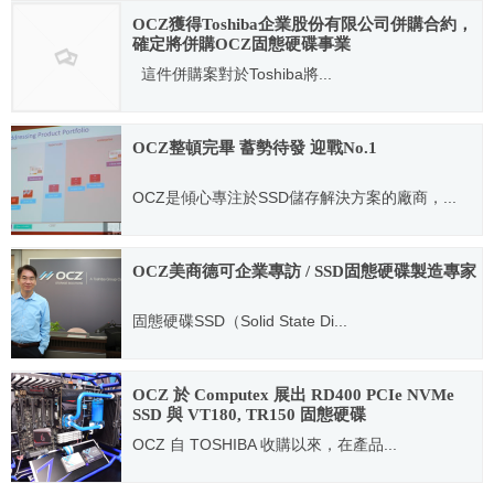
OCZ獲得Toshiba企業股份有限公司併購合約，
確定將併購OCZ固態硬碟事業
這件併購案對於Toshiba將...
2013.12.04
OCZ整頓完畢 蓄勢待發 迎戰No.1
OCZ是傾心專注於SSD儲存解決方案的廠商，...
2014.12.19
OCZ美商德可企業專訪 / SSD固態硬碟製造專家
固態硬碟SSD（Solid State Di...
2015.11.04
OCZ 於 Computex 展出 RD400 PCIe NVMe
SSD 與 VT180, TR150 固態硬碟
OCZ 自 TOSHIBA 收購以來，在產品...
2016.05.31