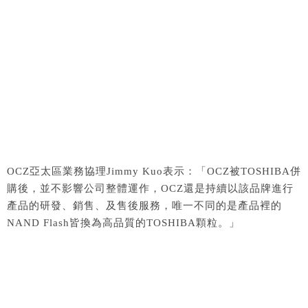
OCZ亞太區業務協理Jimmy Kuo表示：「OCZ被TOSHIBA併
購後，並不影響公司整體運作，OCZ還是持續以該品牌進行
產品的研發、銷售、及售後服務，唯一不同的是產品裡的
NAND Flash皆換為高品質的TOSHIBA顆粒。」