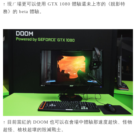
↑ 現ㄏ場更可以使用 GTX 1080 體驗還未上市的《靚影特
務》的 beta 體驗。
↑ 目前當紅的 DOOM 也可以在會場中體驗那速度超快、怪物
超怪、槍枝超壞的毀滅戰士。