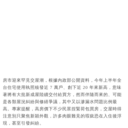
房市迎來罕見交屋潮，根據內政部公開資料，今年上半年全
台住宅使用執照核發近 7 萬戶、創下近 20 年來新高，意味
著將有大批新成屋陸續交付給買方，然而伴隨而來的、可能
是各類屋況糾紛與修繕爭議，其中又以滲漏水問題比例最
高。專家提醒，高房價下不少民眾捏緊荷包買房，交屋時得
注意別只聚焦新穎外觀，許多肉眼難見的瑕疵恐在入住後浮
現，甚至引發糾紛。