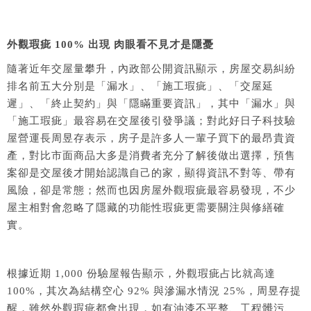
外觀瑕疵 100% 出現 肉眼看不見才是隱憂
隨著近年交屋量攀升，內政部公開資訊顯示，房屋交易糾紛
排名前五大分別是「漏水」、「施工瑕疵」、「交屋延
遲」、「終止契約」與「隱瞞重要資訊」，其中「漏水」與
「施工瑕疵」最容易在交屋後引發爭議；對此好日子科技驗
屋營運長周昱存表示，房子是許多人一輩子買下的最昂貴資
產，對比市面商品大多是消費者充分了解後做出選擇，預售
案卻是交屋後才開始認識自己的家，顯得資訊不對等、帶有
風險，卻是常態；然而也因房屋外觀瑕疵最容易發現，不少
屋主相對會忽略了隱藏的功能性瑕疵更需要關注與修繕確
實。
根據近期 1,000 份驗屋報告顯示，外觀瑕疵占比就高達
100%，其次為結構空心 92% 與滲漏水情況 25%，周昱存提
醒，雖然外觀瑕疵都會出現，如有油漆不平整、工程髒污、