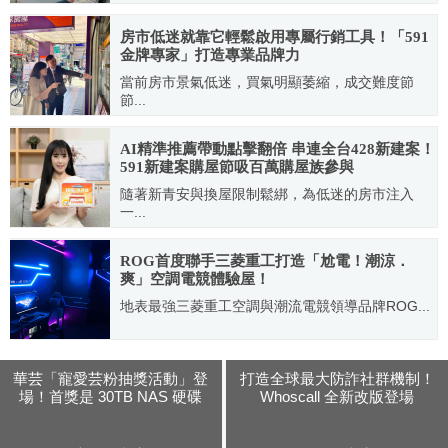
2022.10.17
房市低迷就靠它輕鬆啟用專屬行銷工具！「591
金牌專家」打造專業品牌力
當前房市景氣低迷，買氣明顯萎縮，成交難度節
節...
2025.07.14
AI精準推薦帶動點擊翻倍 串連全台428新建案！
591新建案購屋節吸百萬購屋族參與
隨著新青安與換屋限制鬆綁，為低迷的房市注入
一...
2025.10.29
ROG首度聯手三菱重工打造「尬電！潮涼．
爽」空調電競體驗屋！
地表最強三菱重工空調與潮流電競領導品牌ROG...
2023.09.15
華芸「寵愛芸粉抽獎活動」登
打造全球最大防詐社群機制！
場！首獎是 30TB NAS 硬碟
Whoscall 全新改版登場