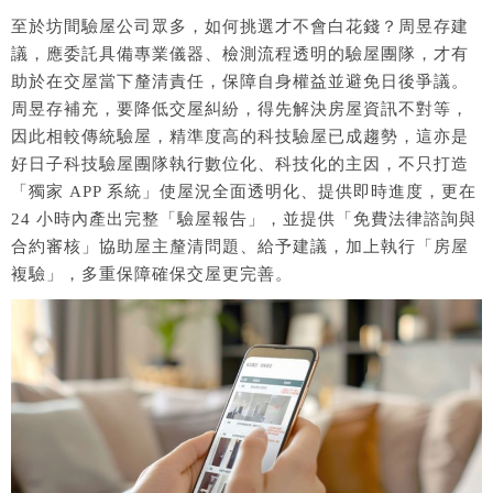
至於坊間驗屋公司眾多，如何挑選才不會白花錢？周昱存建
議，應委託具備專業儀器、檢測流程透明的驗屋團隊，才有
助於在交屋當下釐清責任，保障自身權益並避免日後爭議。
周昱存補充，要降低交屋糾紛，得先解決房屋資訊不對等，
因此相較傳統驗屋，精準度高的科技驗屋已成趨勢，這亦是
好日子科技驗屋團隊執行數位化、科技化的主因，不只打造
「獨家 APP 系統」使屋況全面透明化、提供即時進度，更在
24 小時內產出完整「驗屋報告」，並提供「免費法律諮詢與
合約審核」協助屋主釐清問題、給予建議，加上執行「房屋
複驗」，多重保障確保交屋更完善。