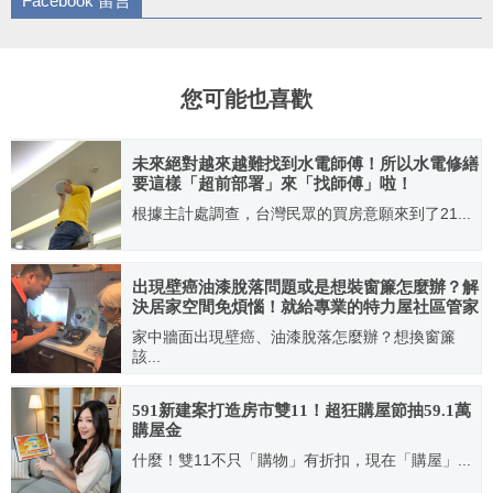
Facebook 留言
您可能也喜歡
未來絕對越來越難找到水電師傅！所以水電修繕
要這樣「超前部署」來「找師傅」啦！
根據主計處調查，台灣民眾的買房意願來到了21...
2023.10.17
出現壁癌油漆脫落問題或是想裝窗簾怎麼辦？解
決居家空間免煩惱！就給專業的特力屋社區管家
教你怎麼辦！
家中牆面出現壁癌、油漆脫落怎麼辦？想換窗簾
該...
2023.09.14
591新建案打造房市雙11！超狂購屋節抽59.1萬
購屋金
什麼！雙11不只「購物」有折扣，現在「購屋」...