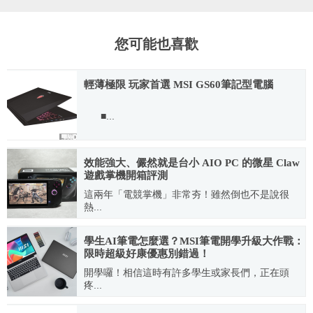
您可能也喜歡
輕薄極限 玩家首選 MSI GS60筆記型電腦
■...
2014.05.30
效能強大、儼然就是台小 AIO PC 的微星 Claw
遊戲掌機開箱評測
這兩年「電競掌機」非常夯！雖然倒也不是說很
熱...
2024.04.14
學生AI筆電怎麼選？MSI筆電開學升級大作戰：
限時超級好康優惠別錯過！
開學囉！相信這時有許多學生或家長們，正在頭
疼...
2025.09.11