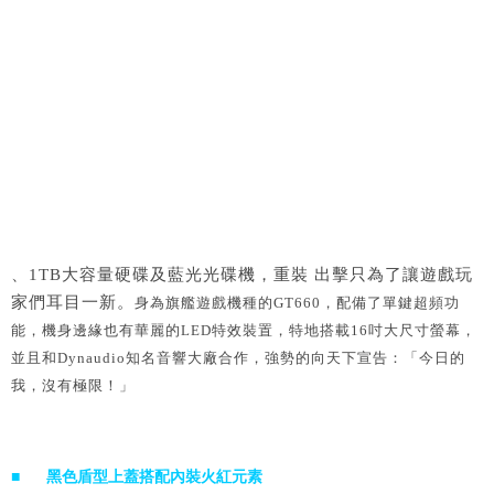
、1TB大容量硬碟及藍光光碟機，重裝 出擊只為了讓遊戲玩
家們耳目一新。
身為旗艦遊戲機種的GT660，配備了單鍵超頻功
能，機身邊緣也有華麗的LED特效裝置，特地搭載16吋大尺寸螢幕，
並且和Dynaudio知名音響大廠合作，強勢的向天下宣告：「今日的
我，沒有極限！」
■ 黑色盾型上蓋搭配內裝火紅元素