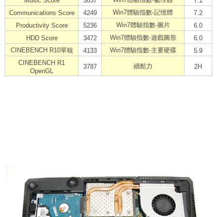
Music Score
5837
7.1
Win7體驗指數
-記憶體
Communications Score
4249
7.2
Win7體驗指數
-圖片
Productivity Score
5236
6.0
Win7體驗指數
-遊戲圖形
HDD Score
3472
6.0
CINEBENCH R10單核
Win7體驗指數
-主要硬碟
4133
5.9
CINEBENCH R1
續航力
3787
2H
OpenGL