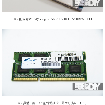
圖 / 配置兩顆2.5吋Seagate SATAⅡ 500GB 7200RPM HDD
圖 / 具備三組DDR3記憶體插槽，最大可擴至12GB。