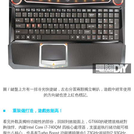
圖 / 鍵盤上方有一排冷光快捷鍵，左右分置兩顆獨立喇叭，遊戲中經常使用
的方向鍵也塗上紅色標記。
■
重裝備打造，遊戲效能高！
看完外觀及獨特功能性的部份，回歸到效能面上，GT660的硬體規格絕對
夠強悍。內建Intel Core i7-740QM 四核心處理器，支
援超執行緒功能可模
擬出八核心，也具有
Turbo Boost 功能將時脈由1.73GHz超頻到2.93GHz。