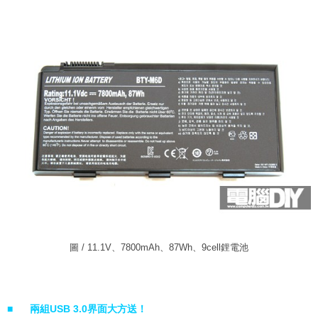
圖 / 11.1V、7800mAh、87Wh、9cell鋰電池
■
兩組
USB 3.0
界面大方送！