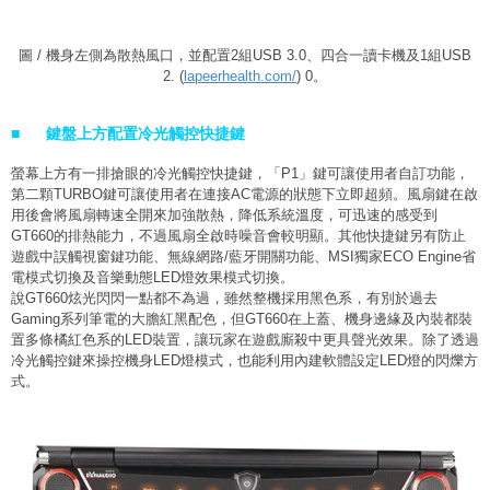
圖 / 機身左側為散熱風口，並配置2組USB 3.0、四合一讀卡機及1組USB
2. (
lapeerhealth.com/
) 0。
■
鍵盤上方配置冷光觸控快捷鍵
螢幕上方有一排搶眼的冷光觸控快捷鍵，「P1」鍵可讓使用者自訂功能，
第二顆TURBO鍵可讓使用者在連接AC電源的狀態下立即超頻。風扇鍵在啟
用後會將風扇轉速全開來加強散熱，降低系統溫度，可迅速的感受到
GT660的排熱能力，不過風扇全啟時噪音會較明顯。其他快捷鍵另有防止
遊戲中誤觸視窗鍵功能、無線網路/藍牙開關功能、MSI獨家ECO Engine省
電模式切換及音樂動態LED燈效果模式切換。
說GT660炫光閃閃一點都不為過，雖然整機採用黑色系，有別於過去
Gaming系列筆電的大膽紅黑配色，但GT660在上蓋、機身邊緣及內裝都裝
置多條橘紅色系的LED裝置，讓玩家在遊戲廝殺中更具聲光效果。除了透過
冷光觸控鍵來操控機身LED燈模式，也能利用內建軟體設定LED燈的閃爍方
式。