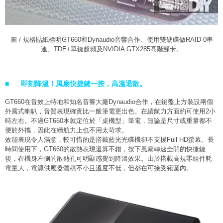
圖 / 規格貼紙標明GT660和Dynaudio音響合作、使用雙硬碟做RAID 0串
連、TDE+單鍵超頻及NVIDIA GTX285高階顯卡。
■
即刻降溫！風扇快捷鍵一按，高溫退散。
GT660在音效上特地和知名音響大廠Dynaudio合作，在鍵盤上方裝設兩個
外露式喇叭，音質表現確實比一般筆電更出色。在續航力方面約可使用2小
時左右。不過GT660本就定位於「桌機型」筆電，無論是尺寸或重量都不
便於外攜，因此在續航力上也不用太苛求。
效能表現令人滿意，較可惜的是搭載藍光光碟機卻不支援Full HD螢幕。長
時間使用下，GT660的散熱表現還算不錯，按下風扇轉速全開的快捷鍵
後，在機身左側的散熱孔可明顯感覺到降溫效果。由於搭載高規零組件耗
電量大，電源供應器體積不小且溫度不低，但都在可接受範圍內。