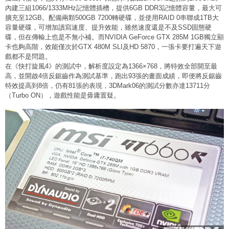
內建三組1066/1333MHz記憶體插槽，提供6GB DDR3記憶體容量，最大可
擴充至12GB。配備兩顆500GB 7200轉硬碟，並使用RAID 0串聯成1TB大
容量硬碟，可增加讀寫速度、提升效能，雖然速度還是不及SSD固態硬
碟，但在傳輸上也是不無小補。而NVIDIA GeForce GTX 285M 1GB獨立顯
卡也夠高階，效能僅次於GTX 480M SLI及HD 5870，一張卡要打遍天下遊
戲都不是問題。
在《快打旋風4》的測試中，解析度設定為1366×768，將特效全部開至最
高，並開啟4倍反鋸齒作為測試基準，跑出93張的畫面成績，即便將反鋸齒
特效提高到8倍，仍有81張的表現，3DMark06的測試分數亦達
13711分
（Turbo ON），
遊戲性能是毋庸置疑。