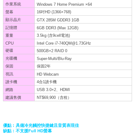
作業系統
Windows 7 Home Premium ×64
螢幕
16吋HD (1366×768)
顯示晶片
GTX 285M GDDR3 1GB
記憶體
6GB DDR3 (Max 12GB)
重量
3.5kg (含9cell電池)
CPU
Intel Core
i7-740QM@1.73GHz
硬碟
500GB×2 RAID 0
光碟機
Super-Multi/Blu-Ray
保固
保固2年
視訊
HD Webcam
讀卡機
4合1讀卡機
網路
USB 3.0×2、HDMI
建議售價
NT$69,900（含稅）
優點︰具備冷光觸控快捷鍵且音質表現佳
缺點︰不支援Full HD螢幕