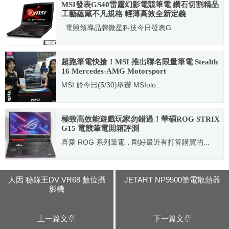
MSI發表GS40雷霆幻影電競筆電 鑽石切割精品
工藝蘊藏不凡規格 輕薄高效全新定義
電競領導品牌微星科技今日發表G...
2015.10.30
超跑筆電快搶！MSI 推出聯名限量筆電 Stealth
16 Mercedes-AMG Motorsport
MSI 於今日(5/30)舉辦 MSIolo...
2023.05.31
極致高效能遊戲玩家勿錯過！華碩ROG STRIX
G15 電競筆電開箱評測
喜愛 ROG 系列筆電，剛好最近有打算購買的...
2021.05.11
人因 秘錄王DV VR68 數位攝
JETART NP9500筆電散熱器
影機
上一篇文章
下一篇文章