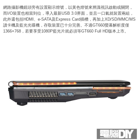
網路攝影機鏡頭旁有設置顯示燈號，以黃色燈號來辨識視訊啟動或關閉，
而I/O裝置也相當到位，導入最新USB 3.0界面，並且一口氣就裝置兩組，
此外還包括HDMI、e-SATA及Express Card插槽，再加上XD/SD/MMC/MS
讀卡機及藍光光碟機，存取裝置已十分完善。不過GT660螢幕解析度僅
1366×768，若要享受1080P藍光片就必須等GT660 Full HD版本上市。