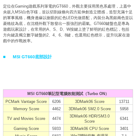
定位在Gaming遊戲系列筆電的GT660，外觀主要採用黑色系處理，上蓋中
央嵌入MSI白色字樣，並以切割線條向四方延伸創造立體感，造型充滿十足
的軍事風格，機身邊緣以搶眼的紅色LED光做搭配，內裝分為黑銀兩色並以
菱格紋為底，在沈穩外觀下散發出一股強烈的霸氣。GT660鍵盤也是專為
遊戲玩家設計，在常用的A、S、D、W按鍵上塗了鮮明的紅色標記，包括
方向鍵及獨立數字鍵盤的2、4、6、8鍵，也選用紅色標示，提升玩家在遊
戲中的作戰效率。
■
MSI GT660底部設計
MSI GT660
筆記型電腦效能測試（
Turbo ON）
PCMark Vantage Score
6206
3DMark06 Score
13711
Memory Score
4462
3DMark06 SM2.0 Score
5958
3DMark06 HDR/SM3.0
TV and Movies Score
4474
6341
Score
Gaming Score
5933
3DMark06 CPU Score
3401
Win7體驗指數
-處理器