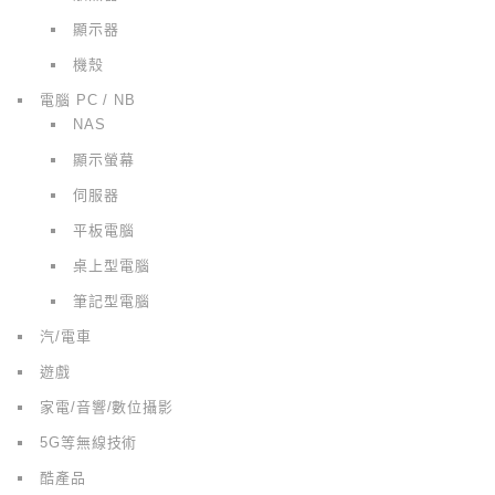
顯示器
機殼
電腦 PC / NB
NAS
顯示螢幕
伺服器
平板電腦
桌上型電腦
筆記型電腦
汽/電車
遊戲
家電/音響/數位攝影
5G等無線技術
酷產品