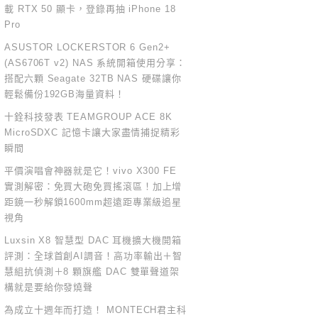
載 RTX 50 顯卡，登錄再抽 iPhone 18
Pro
ASUSTOR LOCKERSTOR 6 Gen2+
(AS6706T v2) NAS 系統開箱使用分享：
搭配六顆 Seagate 32TB NAS 硬碟讓你
輕鬆備份192GB海量資料！
十銓科技發表 TEAMGROUP ACE 8K
MicroSDXC 記憶卡讓大家盡情捕捉精彩
瞬間
平價演唱會神器就是它！vivo X300 FE
實測解密：免買大砲免買搖滾區！加上增
距鏡一秒解鎖1600mm超遠距專業級追星
視角
Luxsin X8 智慧型 DAC 耳機擴大機開箱
評測：全球首創AI調音！高功率輸出＋智
慧組抗偵測＋8 顆旗艦 DAC 雙單聲道架
構就是要給你發燒聲
為成立十週年而打造！ MONTECH君主科