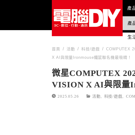
Mai
產
產
國
生
首頁
活動
科技/遊戲
COMPUTEX 2
X AI與限量Ironmouse鐵鼠聯名機最吸睛！
微星COMPUTEX 2
VISION X AI與限
2025.05.26
活動
,
科技/遊戲
,
COM