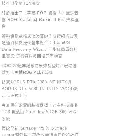
技推出全新TEN機殼
終於推出了！華碩 ROG 旗艦 2.1 聲道音
響 ROG Gjallar 與 Raikiri II Pro 搖桿登
台
資料誤刪或格式化怎麼辦？技術頗析如何
透過資料救援軟體來幫忙： EaseUS
Data Recovery Wizard 三步驟簡單好用
且專業 這樣資料救回復原率極高
ROG 20週年紀念特展炸裂登場！現場體
驗打卡再抽ROG ALLY掌機
技嘉AORUS RTX 5080 INFINITY與
AORUS RTX 5080 INFINITY WOOD顯
示卡正式上市
今夏最佳的電腦裝機選擇！君主科技推出
TG3 機殼與 PureFlow ARGB 360 水冷
系統
微軟全新 Surface Pro 與 Surface
Laptop齊登場！專為效能與靈活性設計打