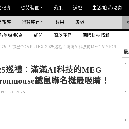
n Menu
品報導
智慧裝置
蘋果
遊戲
生活/旅遊/影劇
品報導
智慧裝置
蘋果
遊戲
際科技情報
活/旅遊/影劇
新聞
關於我們
國際科技情報
025
微星COMPUTEX 2025巡禮：滿滿AI科技的MEG VISION
最
025巡禮：滿滿AI科技的MEG
量Ironmouse鐵鼠聯名機最吸睛！
PUTEX 2025