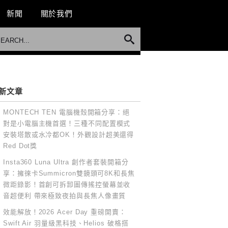
新聞
關於我們
新文章
MONTECH TEN 電腦機殼開箱分享：絕
對是小電腦主機首選！三種不同配置模式
安裝塔散或水冷都OK！外觀設計超美還得
Red Dot獎
Insta360 Luna Ultra 創作者套裝開箱分
享：擁徠卡Summicron雙鏡頭可8K和長焦
微距錄影！首創可拆卸圖傳搖控螢幕並收
音超便利 帶來極致夜拍與長焦人像畫質
效能解放！2026 Acer Day 重磅開賣：
Swift Air 羽量級黑科技、Helios 破格搭