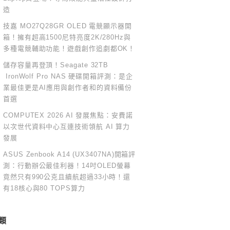
造
技嘉 MO27Q28GR OLED 電競顯示器開
箱！擁有超高1500尼特亮度2K/280Hz與
多種電競輔助功能！遊戲創作追劇都OK！
儲存容量再登頂！Seagate 32TB
IronWolf Pro NAS 硬碟開箱評測：是企
業最佳更是AI應用與創作者和的資料備份
首選
COMPUTEX 2026 AI 發展焦點：安費諾
以次世代資料中心互連技術領航 AI 算力
發展
ASUS Zenbook A14 (UX3407NA)開箱評
測：行動辦公最佳利器！14吋OLED螢幕
竟然只有990公克且續航超過33小時！還
有18核心與80 TOPS算力
類