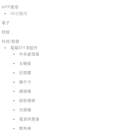
APP應用
IG小技巧
電子
財經
科技/遊戲
電腦DIY零組件
中央處理器
主機板
記憶體
顯示卡
硬碟機
固態硬碟
光碟機
電源供應器
散熱器