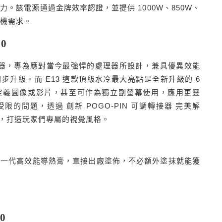
能力。該電源通過金牌效率認證，並提供 1000W、850W、
裝機需求。
60
冷散熱器，專為應對當今最強悍的處理器所設計，兼具優異效能
升級。而 E13 這款頂級水冷最大亮點是全新升級的 6
定義圖像或影片，甚至可作為獨立副螢幕使用，應用更靈
的問題，透過 創新 POGO-PIN 可調轉接器 完美解
，打造玩家們專屬的視覺風格。
建下一代高效能導熱膏，直接出廠塗佈，不必額外塗抹就能獲
0