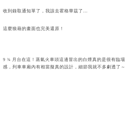
收到錄取通知單了，我該去霍格華茲了…
這麼狼藉的畫面也完美還原！
9 ¾ 月台在這！蒸氣火車頭這邊冒出的白煙真的是很有臨場
感，列車車廂內有相當擬真的設計，細節我就不多劇透了～