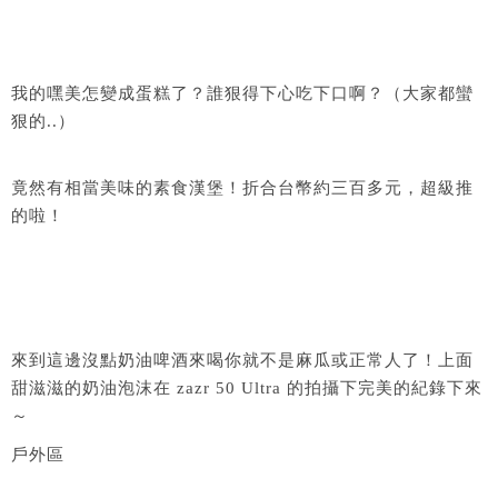
我的嘿美怎變成蛋糕了？誰狠得下心吃下口啊？（大家都蠻
狠的..）
竟然有相當美味的素食漢堡！折合台幣約三百多元，超級推
的啦！
來到這邊沒點奶油啤酒來喝你就不是麻瓜或正常人了！上面
甜滋滋的奶油泡沫在 zazr 50 Ultra 的拍攝下完美的紀錄下來
～
戶外區