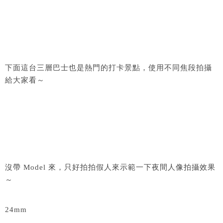
下面這台三層巴士也是熱門的打卡景點，使用不同焦段拍攝
給大家看～
沒帶 Model 來，只好拍拍假人來示範一下夜間人像拍攝效果
～
24mm