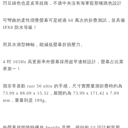
凹豆綠色也是皮革紋路，不過中央沒有海軍藍那種跳色設計
可彎曲的柔性摺疊螢幕可是經過 60 萬次的折疊測試，並具備
IPX8 防水等級！
而其水滴型轉軸，能減低螢幕折損壓力。
4 吋 165Hz 高更新率外螢幕採用超窄邊框設計，螢幕占比業
界第一！
我非常喜歡 razr 50 ultra 的手感，尺寸實際量測折疊時約為
73.99 x 88.09 x 15.32，展開約為 73.99 x 171.42 x 7.09
mm，重量則是 189g。
外螢幕就能隨時播放 Spotify 音樂，很好的 UI 設計相當用