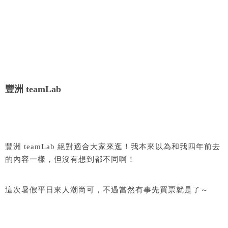
豐洲 teamLab
豐洲 teamLab 絕對適合大家來逛！我本來以為和我四年前去
的內容一樣，但沒有想到都不同啊！
這次暑假平日來人潮尚可，不過當然有事先買票就是了～