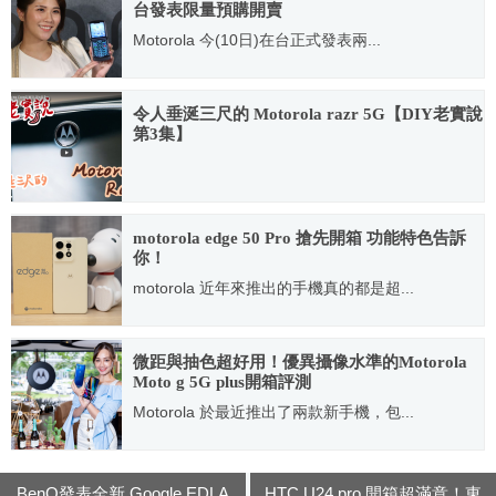
台發表限量預購開賣
Motorola 今(10日)在台正式發表兩...
2020.11.10
令人垂涎三尺的 Motorola razr 5G【DIY老實說
第3集】
2020.12.04
motorola edge 50 Pro 搶先開箱 功能特色告訴
你！
motorola 近年來推出的手機真的都是超...
2024.06.28
微距與抽色超好用！優異攝像水準的Motorola
Moto g 5G plus開箱評測
Motorola 於最近推出了兩款新手機，包...
2020.12.06
BenQ發表全新 Google EDLA
HTC U24 pro 開箱超滿意！東