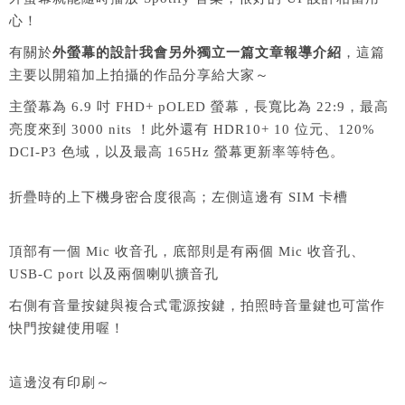
心！
有關於
外螢幕的設計我會另外獨立一篇文章報導介紹
，這篇
主要以開箱加上拍攝的作品分享給大家～
主螢幕為 6.9 吋 FHD+ pOLED 螢幕，長寬比為 22:9，最高
亮度來到 3000 nits ！此外還有 HDR10+ 10 位元、120%
DCI-P3 色域，以及最高 165Hz 螢幕更新率等特色。
折疊時的上下機身密合度很高；左側這邊有 SIM 卡槽
頂部有一個 Mic 收音孔，底部則是有兩個 Mic 收音孔、
USB-C port 以及兩個喇叭擴音孔
右側有音量按鍵與複合式電源按鍵，拍照時音量鍵也可當作
快門按鍵使用喔！
這邊沒有印刷～