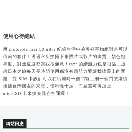
使用心得總結
用 motorola razr 50 ultra 紀錄生活中的美好事物絕對是可以
信賴的夥伴！透過它所拍攝下來照片或影片的畫質、顏色飽
和度、對焦速度都讓我很滿意！razr 的續航力也是很猛，這
趟日本之旅每天長時間使用都沒有續航力要讓我擔憂上的問
題，雙 SIM 卡設計可以在出國時一個門號上網一個門號繼續
接聽台灣朋友的來電，便利性十足，而且還可再加上
microSD 卡來擴充儲存空間喔！
網站回應