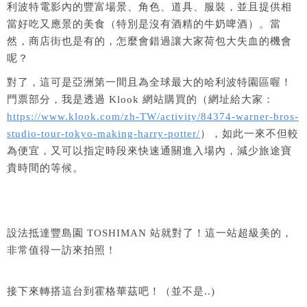
利波特電影內的豐富場景、角色、道具、服裝，並且提供相
當好吃又應景的美食（特別是沒有酒精的牛奶啤酒）。當
然，商店街也是有的，怎麼會錯過讓大家荷包大失血的機會
呢？
對了，這可是亞洲第一間且為全球最大的哈利波特園區喔！
門票部分，我是透過 Klook 網站購買的（網址給大家：
https://www.klook.com/zh-TW/activity/84374-warner-bros-
studio-tour-tokyo-making-harry-potter/
），如此一來不但較
為便宜，又可以指定時段來快速通關進入場內，減少旅途寶
貴時間的等候。
設法抵達豐島園 TOSHIMAN 站就對了！這一站超級美的，
非常值得一訪來拍照！
接下來轉搭這台到霍格華茲吧！（並不是..)