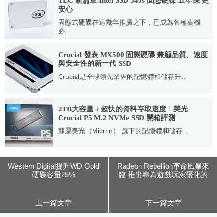
TLC 新篇章 Intel SSD 540s 固態硬碟 五年保 更
安心
固態式硬碟在這幾年推廣之下，已成為各種桌機
必...
2016.06.24
Crucial 發表 MX500 固態硬碟 兼顧品質、速度
與安全性的新一代 SSD
Crucial是全球領先業界的記憶體和儲存升...
2018.01.11
2TB大容量＋超快的資料存取速度！美光
Crucial P5 M.2 NVMe SSD 開箱評測
隸屬美光（Micron） 旗下的記憶體和儲存...
2020.08.17
Western Digital提升WD Gold
Radeon Rebellion革命風暴來
硬碟容量25%
臨 推出專為遊戲玩家優化的
Radeon RX 470
上一篇文章
下一篇文章