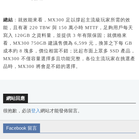
總結
：就效能來看，MX300 足以撐起主流級玩家所需的效
能，且有著 220 TBW 與 150 萬小時 MTTF，足夠用戶每天
寫入 120GB 之資料量，並提供 3 年有限保固；就價格來
看，MX300 750GB 建議售價為 6,599 元，換算之下每 GB
成本約 8 塊多，價位相當不錯；比起市面上眾多 SSD 產品，
MX300 不僅容量選擇多且功能完整，各位主流玩家在挑選產
品時，MX300 將會是不錯的選擇。
網站回應
很抱歉，必須
登入
網站才能發佈留言。
Facebook 留言