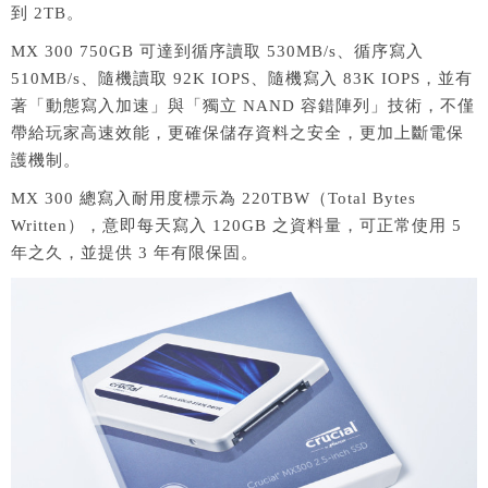
到 2TB。
MX 300 750GB 可達到循序讀取 530MB/s、循序寫入
510MB/s、隨機讀取 92K IOPS、隨機寫入 83K IOPS，並有
著「動態寫入加速」與「獨立 NAND 容錯陣列」技術，不僅
帶給玩家高速效能，更確保儲存資料之安全，更加上斷電保
護機制。
MX 300 總寫入耐用度標示為 220TBW（Total Bytes
Written），意即每天寫入 120GB 之資料量，可正常使用 5
年之久，並提供 3 年有限保固。