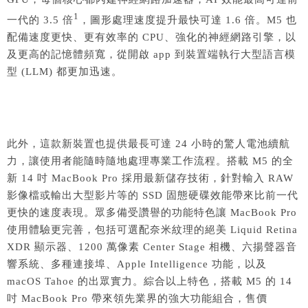
1
一代的 3.5 倍
，圖形處理速度提升最快可達 1.6 倍。M5 也
配備速度更快、更有效率的 CPU、強化的神經網路引擎，以
及更高的記憶體頻寬，從開啟 app 到裝置端執行大型語言模
型 (LLM) 都更加迅速。
此外，這款新裝置也提供最長可達 24 小時的驚人電池續航
力，讓使用者能隨時隨地處理專業工作流程。搭載 M5 的全
新 14 吋 MacBook Pro 採用最新儲存技術，針對輸入 RAW
影像檔或輸出大型影片等的 SSD 固態硬碟效能帶來比前一代
更快的速度表現。眾多備受讚譽的功能特色讓 MacBook Pro
使用體驗更完善，包括可選配奈米紋理的絕美 Liquid Retina
XDR 顯示器、1200 萬像素 Center Stage 相機、六揚聲器音
響系統、多種連接埠、Apple Intelligence 功能，以及
macOS Tahoe 的出眾實力。綜合以上特色，搭載 M5 的 14
吋 MacBook Pro 帶來領先業界的強大功能組合，售價