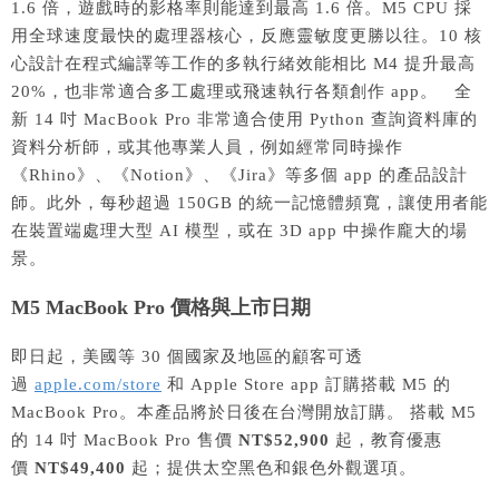
1.6 倍，遊戲時的影格率則能達到最高 1.6 倍。M5 CPU 採
用全球速度最快的處理器核心，反應靈敏度更勝以往。10 核
心設計在程式編譯等工作的多執行緒效能相比 M4 提升最高
20%，也非常適合多工處理或飛速執行各類創作 app。 全
新 14 吋 MacBook Pro 非常適合使用 Python 查詢資料庫的
資料分析師，或其他專業人員，例如經常同時操作
《Rhino》、《Notion》、《Jira》等多個 app 的產品設計
師。此外，每秒超過 150GB 的統一記憶體頻寬，讓使用者能
在裝置端處理大型 AI 模型，或在 3D app 中操作龐大的場
景。
M5 MacBook Pro 價格與上市日期
即日起，美國等 30 個國家及地區的顧客可透
過
apple.com/store
和 Apple Store app 訂購搭載 M5 的
MacBook Pro。本產品將於日後在台灣開放訂購。 搭載 M5
的 14 吋 MacBook Pro 售價
NT$52,900
起，教育優惠
價
NT$49,400
起；提供太空黑色和銀色外觀選項。