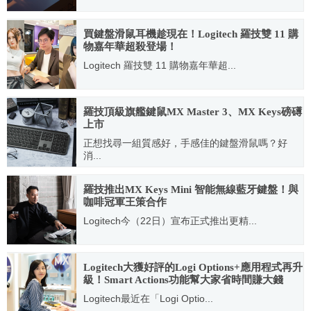
2022.06.22
買鍵盤滑鼠耳機趁現在！Logitech 羅技雙 11 購
物嘉年華超殺登場！
Logitech 羅技雙 11 購物嘉年華超...
2023.10.26
羅技頂級旗艦鍵鼠MX Master 3、MX Keys磅礡
上市
正想找尋一組質感好，手感佳的鍵盤滑鼠嗎？好
消...
2019.10.07
羅技推出MX Keys Mini 智能無線藍牙鍵盤！與
咖啡冠軍王策合作
Logitech今（22日）宣布正式推出更精...
2021.11.22
Logitech大獲好評的Logi Options+應用程式再升
級！Smart Actions功能幫大家省時間賺大錢
Logitech最近在「Logi Optio...