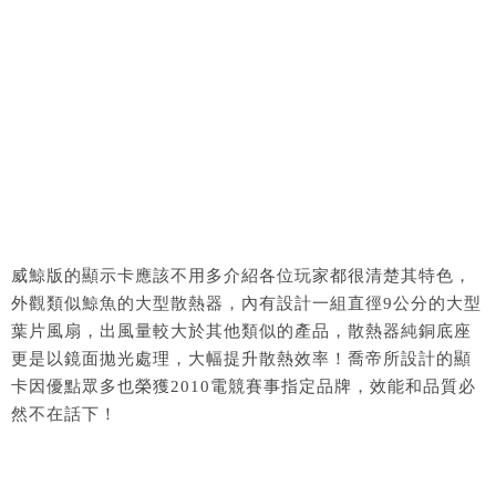
威鯨版的顯示卡應該不用多介紹各位玩家都很清楚其特色，
外觀類似鯨魚的大型散熱器，內有設計一組直徑9公分的大型
葉片風扇，出風量較大於其他類似的產品，散熱器純銅底座
更是以鏡面拋光處理，大幅提升散熱效率！喬帝所設計的顯
卡因優點眾多也榮獲2010電競賽事指定品牌，效能和品質必
然不在話下！