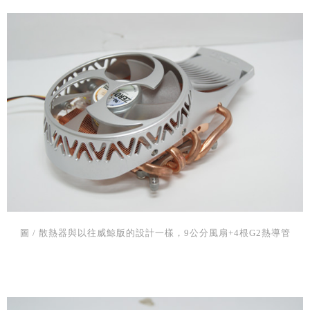
圖 / 散熱器與以往威鯨版的設計一樣，9公分風扇+4根G2熱導管