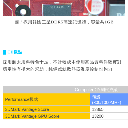
圖 / 採用韓國三星DDR5高速記憶體，容量共1GB
█ CD觀點
採用航太用料特色十足，不計較成本使用高品質料件確實對
穩定性有極大的幫助，純銅威鯨散熱器溫度控制也夠力。
ComputerDIY測試成績
預設
Performance模式
(800/1000MHz)
3DMark Vantage Score
13865
3DMark Vantage GPU Score
13200