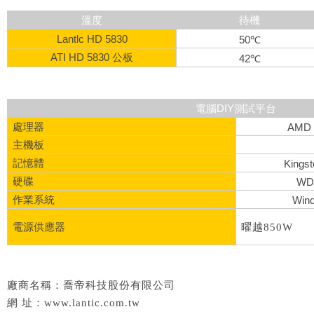
溫度
待機
Lantlc HD 5830
50℃
ATI HD 5830 公板
42℃
電腦DIY測試平台
處理器
AMD 
主機板
記憶體
Kings
硬碟
WD
作業系統
Wind
電源供應器
曜越850W
廠商名稱：喬帝科技股份有限公司
網 址：www.lantic.com.tw