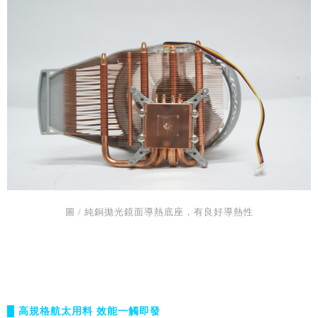
圖 / 純銅拋光鏡面導熱底座，有良好導熱性
█ 高規格航太用料 效能一觸即發