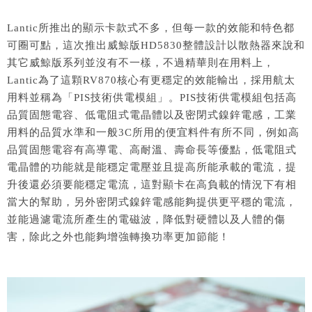
Lantic所推出的顯示卡款式不多，但每一款的效能和特色都
可圈可點，這次推出威鯨版HD5830整體設計以散熱器來說和
其它威鯨版系列並沒有不一樣，不過精華則在用料上，
Lantic為了這顆RV870核心有更穩定的效能輸出，採用航太
用料並稱為「PIS技術供電模組」。PIS技術供電模組包括高
品質固態電容、低電阻式電晶體以及密閉式鎳鋅電感，工業
用料的品質水準和一般3C所用的便宜料件有所不同，例如高
品質固態電容有高導電、高耐溫、壽命長等優點，低電阻式
電晶體的功能就是能穩定電壓並且提高所能承載的電流，提
升後還必須要能穩定電流，這對顯卡在高負載的情況下有相
當大的幫助，另外密閉式鎳鋅電感能夠提供更平穩的電流，
並能過濾電流所產生的電磁波，降低對硬體以及人體的傷
害，除此之外也能夠增強轉換功率更加節能！