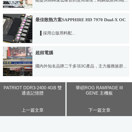
能提供高轉速低噪音的使用環境；純銅底座與5根...
2011.10.17
最佳散熱方案SAPPHIRE HD 7970 Dual-X OC
▌採用公版用料配...
2012.08.17
超頻電腦
國內外知名品牌二千多項3C產品，主力服務族群...
2010.12.02
PATRIOT DDR3-2400 4GB 雙
華碩ROG RAMPAGE III
通道記憶體
GENE 主機板
上一篇文章
下一篇文章