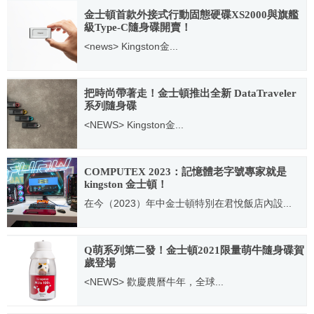
金士頓首款外接式行動固態硬碟XS2000與旗艦
級Type-C隨身碟開賣！
<news> Kingston金...
2021.09.28
把時尚帶著走！金士頓推出全新 DataTraveler
系列隨身碟
<NEWS> Kingston金...
2020.10.20
COMPUTEX 2023：記憶體老字號專家就是
kingston 金士頓！
在今（2023）年中金士頓特別在君悅飯店內設...
2023.06.19
Q萌系列第二發！金士頓2021限量萌牛隨身碟賀
歲登場
<NEWS> 歡慶農曆牛年，全球...
2021.01.07