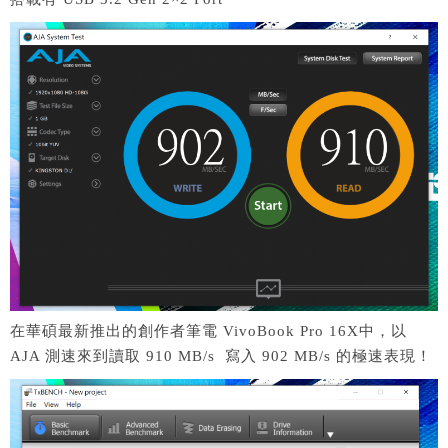
在華碩最新推出的創作者筆電 VivoBook Pro 16X中，以
AJA 測速來到讀取 910 MB/s 寫入 902 MB/s 的極速表現！