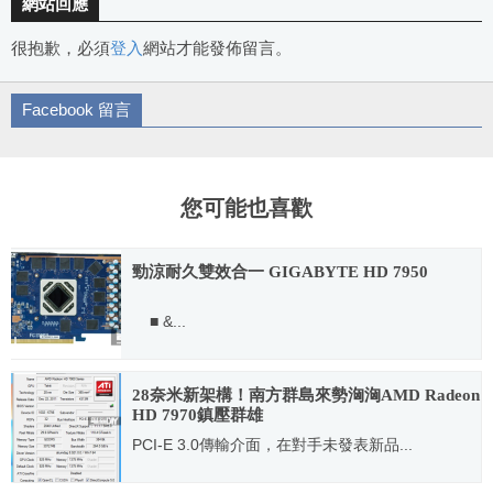
網站回應
很抱歉，必須
登入
網站才能發佈留言。
Facebook 留言
您可能也喜歡
勁涼耐久雙效合一 GIGABYTE HD 7950
■ &...
2012.10.17
28奈米新架構！南方群島來勢洶洶AMD Radeon
HD 7970鎮壓群雄
PCI-E 3.0傳輸介面，在對手未發表新品...