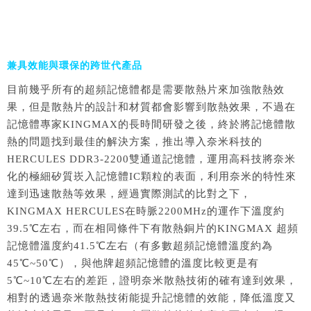
兼具效能與環保的跨世代產品
目前幾乎所有的超頻記憶體都是需要散熱片來加強散熱效
果，但是散熱片的設計和材質都會影響到散熱效果，不過在
記憶體專家KINGMAX的長時間研發之後，終於將記憶體散
熱的問題找到最佳的解決方案，推出導入奈米科技的
HERCULES DDR3-2200雙通道記憶體，運用高科技將奈米
化的極細矽質崁入記憶體IC顆粒的表面，利用奈米的特性來
達到迅速散熱等效果，經過實際測試的比對之下，
KINGMAX HERCULES在時脈2200MHz的運作下溫度約
39.5℃左右，而在相同條件下有散熱銅片的KINGMAX 超頻
記憶體溫度約41.5℃左右（有多數超頻記憶體溫度約為
45℃~50℃），與他牌超頻記憶體的溫度比較更是有
5℃~10℃左右的差距，證明奈米散熱技術的確有達到效果，
相對的透過奈米散熱技術能提升記憶體的效能，降低溫度又