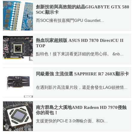
2012.03.26
創新技術與高效能的結晶GIGABYTE GTX 580
SOC顯示卡
而SOC擁有技嘉獨門GPU Gauntlet...
2011.07.16
熱血玩家超頻版 ASUS HD 7870 DirectCU II
TOP
點特色！接下來請看更詳細的使用心得。 &nb...
2012.09.09
同級最強 主流佳選 SAPPHIRE R7 260X顯示卡
在遇到影片高流量片段，還是會發生LAG頓挫情...
2014.01.03
南方群島之大溪地AMD Radeon HD 7970侵蝕
你的荷包！
支援更快的PCI-E 3.0傳輸介面、和Di...