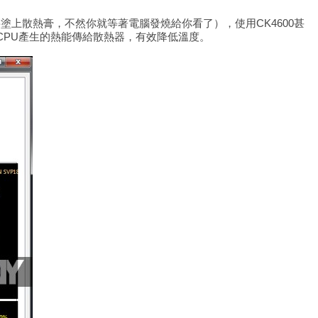
塗上散熱膏，不然你就等著電腦發燒給你看了），使用CK4600甚
將CPU產生的熱能傳給散熱器，有效降低溫度。