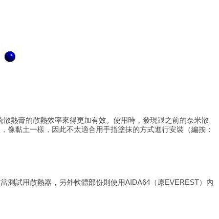
傳統散熱膏的散熱效率來得更加有效。使用時，發現跟之前的奈米散
澀，像黏土一樣，因此不太適合用手指塗抹的方式進行安裝（編按：
器來當測試用散熱器，另外軟體部份則使用AIDA64（原EVEREST）內