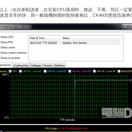
以上（在此奉勸讀者，在安裝
CPU風扇時，務必、千萬、拜託一定要
方面速度非常的快，與一般隨機附贈的散熱膏相比，CK4600更能迅速