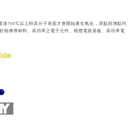
達700℃以上時其分子表面才會開始產生氧化，溶點與沸點均
用於熱傳導材料、高功率之電子元件、積體電路基板、高功率電