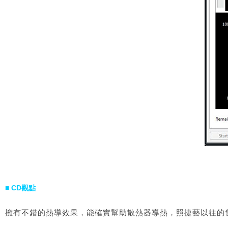
■ CD觀點
擁有不錯的熱導效果，能確實幫助散熱器導熱，照捷藝以往的