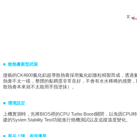
■ 散熱膏新型武裝
捷藝的
CK4600氮化鋁超導散熱膏採用氮化鋁微粒精製而成，
熱膏不太一樣，整體的黏稠度非常良好，不會有水水稀稀的感覺，
散熱膏本來就不太能用手指塗抹）。
■ 環境設定
上機實測時，先將
BIOS裡的CPU Turbo Boost關閉，以免
建的Systen Stability Test功能進行燒機測試以及追蹤溫度變化。
■ 新兵上陣，表現優異