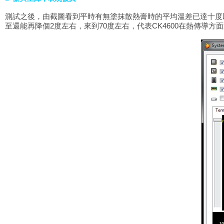
測試之後，由截圖看到平時有無塗抹散熱膏時的平均溫差已達十度
至還能再降個2度左右，來到70度左右，代表CK4600在熱傳導