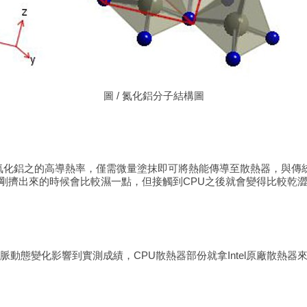
圖
/ 氮化鋁分子結構圖
透過氮化鋁之的高導熱率，僅需微量塗抹即可將熱能傳導至散熱器，與
剛擠出來的時候會比較濕一點，但接觸到CPU之後就會變得比較乾
因CPU時脈動態變化影響到實測成績，CPU散熱器部份就拿Intel原廠散熱