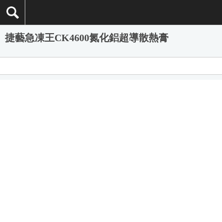
捷藝急凍王CK4600氮化鋁超導散熱膏