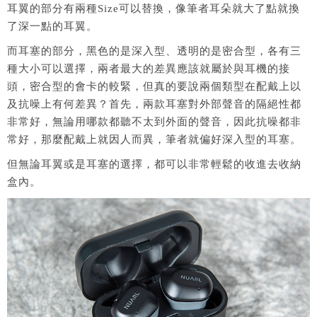
耳翼的部分有兩種Size可以替換，像筆者耳朵就大了點就換
了深一點的耳翼。
而耳塞的部分，黑色的是深入型、透明的是密合型，各有三
種大小可以選擇，兩者最大的差異應該就屬於與耳機的接
頭，密合型的會卡的較緊，但真的要說兩個類型在配戴上以
及抗噪上有何差異？首先，兩款耳塞對外部聲音的隔絕性都
非常好，無論用哪款都聽不太到外面的聲音，因此抗噪都非
常好，那麼配戴上就因人而異，筆者就偏好深入型的耳塞。
但無論耳翼或是耳塞的選擇，都可以非常輕鬆的收進去收納
盒內。