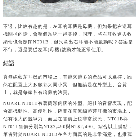
不過，比較有趣的是，左耳的耳機是母機，但如果把右邊耳
機關掉的話，會整個系統一起關掉，同理，將右耳收進去收
納盒也會關閉NT01B，但只拿出右耳能不能啟動呢？答案是
不行，還是要從左耳(母機)啟動才能正常使用。
結語
真無線藍芽耳機的市場上，有越來越多的產品可以選擇，雖
然在配置上大多數都大同小異，但無論是在外型上、音質
上，就是每家各有暗藏的法寶。
NUARL NT01B有著簡潔俐落的外型、絕佳的音響表現，配
合高機動性、高便利性，確實在真無線藍芽耳機的市場上，
佔有很大的競爭力，而且在售價上也非常親民，NT01B與
NT01L售價分別為NT$3,490與NT$2,490。綜合以上幾點，
筆者對於NUARL NT01B在各方面真的是非常滿意，也推薦