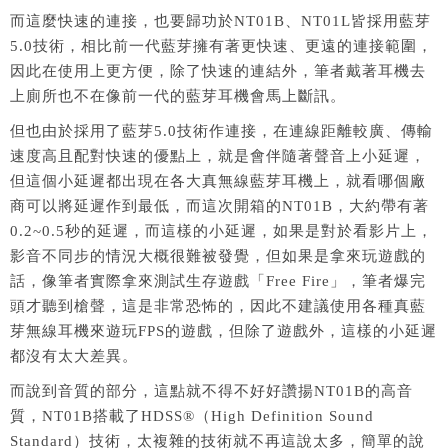
而這麼快速的連接，也要歸功於NT01B、NT01L皆採用藍芽
5.0技術，相比前一代藍芽擁有著更快速、更遠的連接範圍，
因此在使用上更方便，除了快速的連結外，筆者戴著耳機去
上廁所也不在像前一代的藍芽耳機會馬上斷訊。
但也由於採用了藍芽5.0技術作連接，在連線距離較廣、傳輸
速度高且配對快速的優點上，就是會伴隨著聲音上小延遲，
但這個小延遲都出現在各大真無線藍芽耳機上，就看哪個廠
商可以將延遲作到最低，而這次開箱的NT01B，大約帶有著
0.2~0.5秒的延遲，而這樣的小延遲，如果是對於看影片上，
影音不同步的情況大概很難被發覺，但如果是拿來玩遊戲的
話，像筆者實際拿來測試生存遊戲「Free Fire」，筆者爆完
頭才聽到槍聲，這是非常恐怖的，因此不建議使用各種真藍
芽無線耳機來遊玩FPS的遊戲，但除了遊戲外，這樣的小延遲
都沒有太大差異。
而說到音質的部分，這點就不得不好好讚揚NT01B的高音
質，NT01B搭載了HDSS®（High Definition Sound
Standard）技術，太複雜的技術就不再這說太多，簡單的說