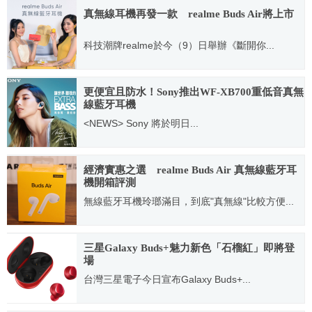
真無線耳機再發一款 realme Buds Air將上市
科技潮牌realme於今（9）日舉辦《斷開你...
2020.03.09
更便宜且防水！Sony推出WF-XB700重低音真無
線藍牙耳機
<NEWS> Sony 將於明日...
2020.05.14
經濟實惠之選 realme Buds Air 真無線藍牙耳
機開箱評測
無線藍牙耳機玲瑯滿目，到底"真無線"比較方便...
2020.04.27
三星Galaxy Buds+魅力新色「石榴紅」即將登
場
台灣三星電子今日宣布Galaxy Buds+...
2020.06.25