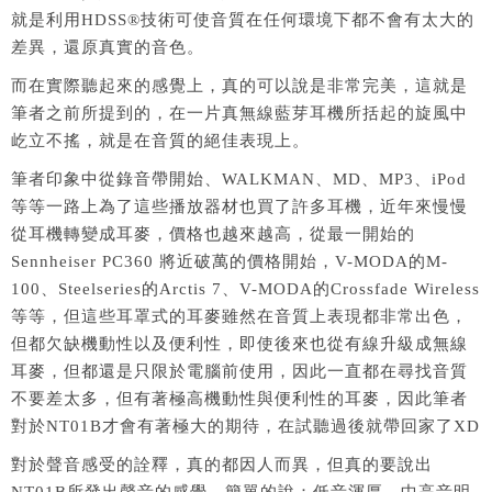
就是利用HDSS®技術可使音質在任何環境下都不會有太大的
差異，還原真實的音色。
而在實際聽起來的感覺上，真的可以說是非常完美，這就是
筆者之前所提到的，在一片真無線藍芽耳機所括起的旋風中
屹立不搖，就是在音質的絕佳表現上。
筆者印象中從錄音帶開始、WALKMAN、MD、MP3、iPod
等等一路上為了這些播放器材也買了許多耳機，近年來慢慢
從耳機轉變成耳麥，價格也越來越高，從最一開始的
Sennheiser PC360 將近破萬的價格開始，V-MODA的M-
100、Steelseries的Arctis 7、V-MODA的Crossfade Wireless
等等，但這些耳罩式的耳麥雖然在音質上表現都非常出色，
但都欠缺機動性以及便利性，即使後來也從有線升級成無線
耳麥，但都還是只限於電腦前使用，因此一直都在尋找音質
不要差太多，但有著極高機動性與便利性的耳麥，因此筆者
對於NT01B才會有著極大的期待，在試聽過後就帶回家了XD
對於聲音感受的詮釋，真的都因人而異，但真的要說出
NT01B所發出聲音的感覺，簡單的說：低音渾厚、中高音明