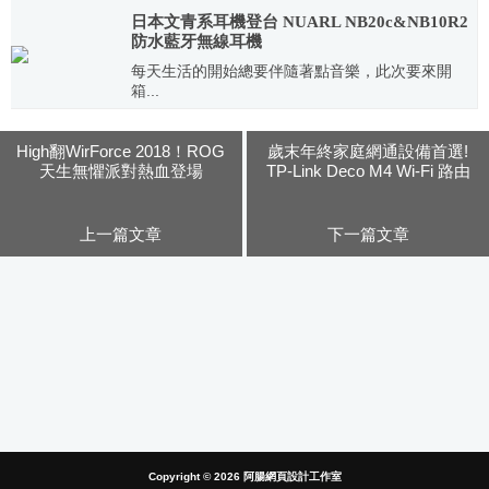
日本文青系耳機登台 NUARL NB20c&NB10R2
防水藍牙無線耳機
每天生活的開始總要伴隨著點音樂，此次要來開
箱...
2018.07.07
High翻WirForce 2018！ROG
歲末年終家庭網通設備首選!
天生無懼派對熱血登場
TP-Link Deco M4 Wi-Fi 路由
器在台正式上市
上一篇文章
下一篇文章
Copyright © 2026
阿腸網頁設計工作室