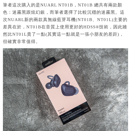
筆者這次購入的是NUARL NT01B，NT01B 總共有兩款顏
色：迷霧黑跟炫幻銀，而筆者選擇了比較沉穩的迷霧黑。這
次NUARL新的兩款真無線藍芽耳機(NT01B、NT01L)主要的
差異在於，NT01B在音質上使用更好的HDSS®技術，因此雖
然比NT01L貴了一點(其實這一點就是一張小朋友的差距)，
但確實非常值得。