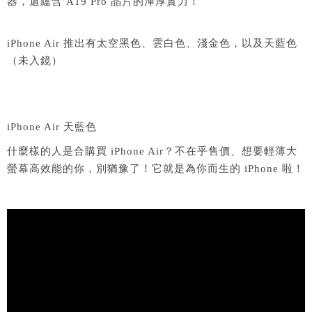
器，還蘊含 A19 Pro 晶片的渾厚實力！
iPhone Air 推出有太空黑色、雲白色、淺金色，以及天藍色
（未入鏡）
iPhone Air 天藍色
什麼樣的人是合購買 iPhone Air？不在乎售價、想要輕薄大
螢幕高效能的你，別猶豫了！它就是為你而生的 iPhone 啦！