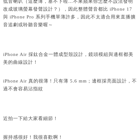
低音喇叭（這麼薄，塞不下啦…不果蘋果你怎麼不設法發明
改成玻璃螢幕發聲設計？），因此整體聲音都比 iPhone 17
與 iPhone Pro 系列手機單薄許多，因此不太適合用來直播擴
音追劇或聆聽音樂喔～
iPhone Air 採鈦合金一體成型殼設計，鏡頭模組與邊框都美
美的曲線設計！
iPhone Air 真的很薄！只有薄 5.6 mm；邊框採亮面設計，不
過不會容易沾指紋
近拍一下給大家看細節！
握持感很好！我很喜歡啊！