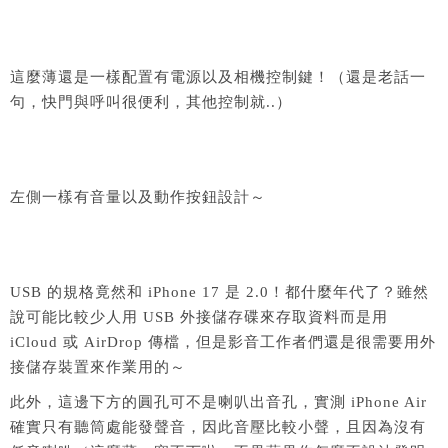
這麼薄還是一樣配置有電源以及相機控制鍵！（還是老話一
句，快門與呼叫很便利，其他控制就..）
左側一樣有音量以及動作按鈕設計～
USB 的規格竟然和 iPhone 17 是 2.0！都什麼年代了？雖然
說可能比較少人用 USB 外接儲存碟來存取資料而是用
iCloud 或 AirDrop 傳檔，但是影音工作者們還是很需要用外
接儲存裝置來作業用的～
此外，這邊下方的圓孔可不是喇叭出音孔，實測 iPhone Air
確實只有聽筒處能發聲音，因此音壓比較小聲，且因為沒有