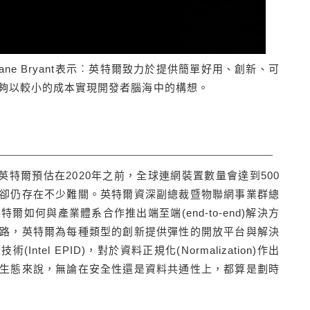
ane Bryant表示︰英特爾致力於提供簡單好用、創新、可
夠以較小的成本實現開發者腦海中的構想。
英特爾預估在2020年之前，全球連網裝置數量會達到500
卻仍存在不少難關。英特爾資深副總裁暨物聯網事業群總
了英特爾如何與產業體系合作推出端至端(end-to-end)解決方
路，英特爾為每種類型的創新提供彈性的開放平台與解決
Intel EPID)，對於資料正規化(Normalization)作出
生態來說，無論在安全性還是資料共通性上，都算是劃時