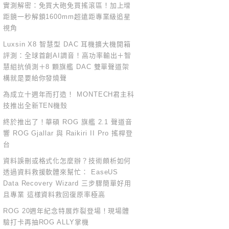
實測解密：免買大砲免買搖滾區！加上增
距鏡一秒解鎖1600mm超遠距專業級追星
視角
Luxsin X8 智慧型 DAC 耳機擴大機開箱
評測：全球首創AI調音！高功率輸出＋智
慧組抗偵測＋8 顆旗艦 DAC 雙單聲道架
構就是要給你發燒聲
為成立十週年而打造！ MONTECH君主科
技推出全新TEN機殼
終於推出了！華碩 ROG 旗艦 2.1 聲道音
響 ROG Gjallar 與 Raikiri II Pro 搖桿登
台
資料誤刪或格式化怎麼辦？技術頗析如何
透過資料救援軟體來幫忙： EaseUS
Data Recovery Wizard 三步驟簡單好用
且專業 這樣資料救回復原率極高
ROG 20週年紀念特展炸裂登場！現場體
驗打卡再抽ROG ALLY掌機