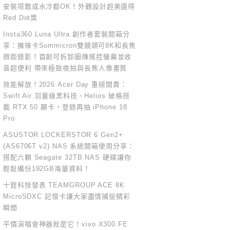
安裝塔散或水冷都OK！外觀設計超美還得
Red Dot獎
Insta360 Luna Ultra 創作者套裝開箱分
享：擁徠卡Summicron雙鏡頭可8K和長焦
微距錄影！首創可拆卸圖傳搖控螢幕並收
音超便利 帶來極致夜拍與長焦人像畫質
效能解放！2026 Acer Day 重磅開賣：
Swift Air 羽量級黑科技、Helios 破格搭
載 RTX 50 顯卡，登錄再抽 iPhone 18
Pro
ASUSTOR LOCKERSTOR 6 Gen2+
(AS6706T v2) NAS 系統開箱使用分享：
搭配六顆 Seagate 32TB NAS 硬碟讓你
輕鬆備份192GB海量資料！
十銓科技發表 TEAMGROUP ACE 8K
MicroSDXC 記憶卡讓大家盡情捕捉精彩
瞬間
平價演唱會神器就是它！vivo X300 FE