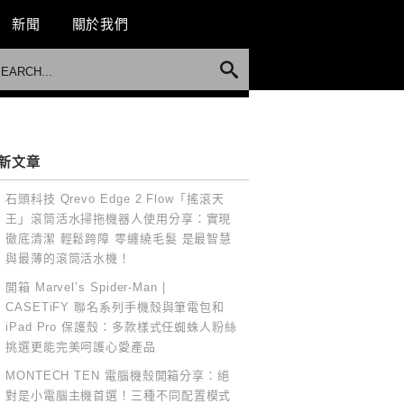
新聞
關於我們
新文章
石頭科技 Qrevo Edge 2 Flow「搖滾天
王」滾筒活水掃拖機器人使用分享：實現
徹底清潔 輕鬆跨障 零纏繞毛髮 是最智慧
與最薄的滾筒活水機！
開箱 Marvel’s Spider-Man |
CASETiFY 聯名系列手機殼與筆電包和
iPad Pro 保護殼：多款樣式任蜘蛛人粉絲
挑選更能完美呵護心愛產品
MONTECH TEN 電腦機殼開箱分享：絕
對是小電腦主機首選！三種不同配置模式