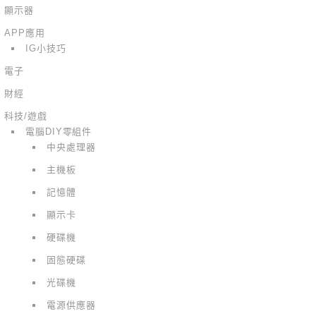
顯示器
APP應用
IG小技巧
電子
財經
科技/遊戲
電腦DIY零組件
中央處理器
主機板
記憶體
顯示卡
硬碟機
固態硬碟
光碟機
電源供應器