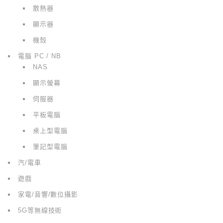
散熱器
顯示器
機殼
電腦 PC / NB
NAS
顯示螢幕
伺服器
平板電腦
桌上型電腦
筆記型電腦
汽/電車
遊戲
家電/音響/數位攝影
5G等無線技術