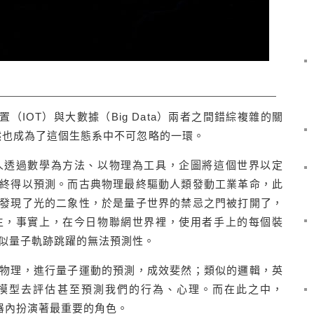
置（IOT）與大數據（Big Data）兩者之間錯綜複雜的關
然也成為了這個生態系中不可忽略的一環。
人透過數學為方法、以物理為工具，企圖將這個世界以定
終得以預測。而古典物理最終驅動人類發動工業革命，此
發現了光的二象性，於是量子世界的禁忌之門被打開了，
生，事實上，在今日物聯網世界裡，使用者手上的每個裝
似量子軌跡跳躍的無法預測性。
物理，進行量子運動的預測，成效斐然；類似的邏輯，英
模型去評估甚至預測我們的行為、心理。而在此之中，
理器內扮演著最重要的角色。