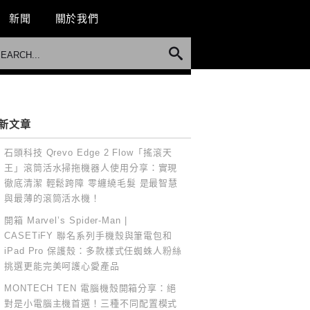
新聞
關於我們
新文章
石頭科技 Qrevo Edge 2 Flow「搖滾天
王」滾筒活水掃拖機器人使用分享：實現
徹底清潔 輕鬆跨障 零纏繞毛髮 是最智慧
與最薄的滾筒活水機！
開箱 Marvel’s Spider-Man |
CASETiFY 聯名系列手機殼與筆電包和
iPad Pro 保護殼：多款樣式任蜘蛛人粉絲
挑選更能完美呵護心愛產品
MONTECH TEN 電腦機殼開箱分享：絕
對是小電腦主機首選！三種不同配置模式