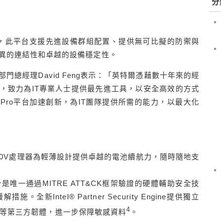
分
新標準，此平台支援先進設備群組配置、提供無可比擬的防禦與
優異的連結性和卓越的設備穩定性。
總經理David Feng表示：「英特爾憑藉數十年來的經
，致力為IT專業人士提供最先進工具，以安全高效的方式
 vPro平台加速創新，為IT團隊提供所需的能力，以最大化
Ultra 200V處理器為輕薄設計提供卓越的電池續航力，隨時隨地支
ecurity是唯一通過MITRE ATT&CK框架驗證的硬體輔助安全技
全新Intel® Partner Security Engine提供獨立
4
luton等第三方韌體，進一步保障敏感資料
。