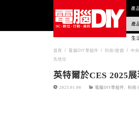
Mai
產
產
國
生
首頁
電腦DIY零組件
科技/遊戲
中
先地位
英特爾於CES 202
2025.01.06
電腦DIY零組件
,
科技