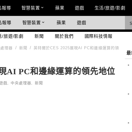
n Menu
品報導
智慧裝置
蘋果
遊戲
生活/旅遊/影劇
品報導
智慧裝置
蘋果
遊戲
際科技情報
活/旅遊/影劇
新聞
關於我們
國際科技情報
央處理器
新聞
英特爾於CES 2025展現AI PC和邊緣運算的領
最
5展現AI PC和邊緣運算的領先地位
/遊戲
,
中央處理器
,
新聞