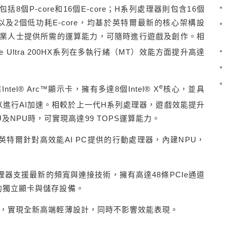
8個P-core和16個E-core；H系列處理器則包含16個
re，以及2個低功耗E-core，均基於英特爾最新的核心架構設
業人士提供所需的運算能力，可隨時進行遊戲及創作。相
Core Ultra 200HX系列在多執行緒（MT）效能方面提升高達
e
配備Intel® Arc™顯示卡，擁有多達8個Intel® X
核心，並具
以進行AI加速。相較於上一代H系列處理器，遊戲效能提升
及NPU時，可實現高達99 TOPS運算能力。
0HX系列是英特爾針對高效能AI PC提供的行動處理器，內建NPU，
0HX系列處理器支援最新的頻寬與連接技術，擁有高達48條PCIe通道
最新的獨立顯卡與儲存設備。
%，實現全新高端輕薄設計，同時不影響效能表現。