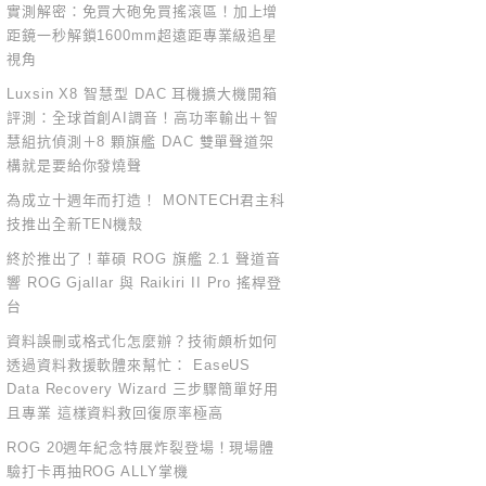
實測解密：免買大砲免買搖滾區！加上增
距鏡一秒解鎖1600mm超遠距專業級追星
視角
Luxsin X8 智慧型 DAC 耳機擴大機開箱
評測：全球首創AI調音！高功率輸出＋智
慧組抗偵測＋8 顆旗艦 DAC 雙單聲道架
構就是要給你發燒聲
為成立十週年而打造！ MONTECH君主科
技推出全新TEN機殼
終於推出了！華碩 ROG 旗艦 2.1 聲道音
響 ROG Gjallar 與 Raikiri II Pro 搖桿登
台
資料誤刪或格式化怎麼辦？技術頗析如何
透過資料救援軟體來幫忙： EaseUS
Data Recovery Wizard 三步驟簡單好用
且專業 這樣資料救回復原率極高
ROG 20週年紀念特展炸裂登場！現場體
驗打卡再抽ROG ALLY掌機