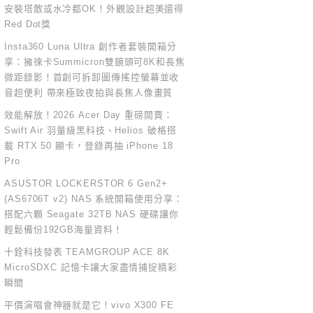
安裝塔散或水冷都OK！外觀設計超美還得
Red Dot獎
Insta360 Luna Ultra 創作者套裝開箱分
享：擁徠卡Summicron雙鏡頭可8K和長焦
微距錄影！首創可拆卸圖傳搖控螢幕並收
音超便利 帶來極致夜拍與長焦人像畫質
效能解放！2026 Acer Day 重磅開賣：
Swift Air 羽量級黑科技、Helios 破格搭
載 RTX 50 顯卡，登錄再抽 iPhone 18
Pro
ASUSTOR LOCKERSTOR 6 Gen2+
(AS6706T v2) NAS 系統開箱使用分享：
搭配六顆 Seagate 32TB NAS 硬碟讓你
輕鬆備份192GB海量資料！
十銓科技發表 TEAMGROUP ACE 8K
MicroSDXC 記憶卡讓大家盡情捕捉精彩
瞬間
平價演唱會神器就是它！vivo X300 FE