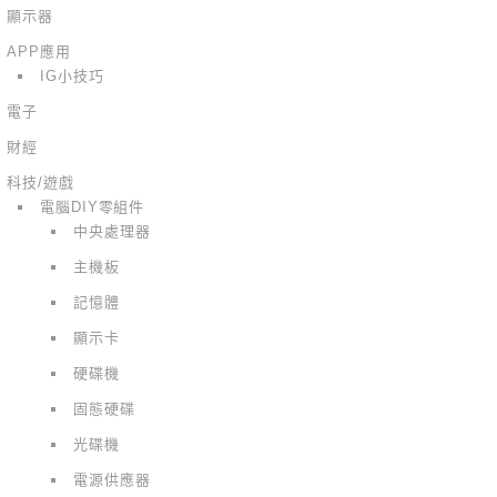
顯示器
APP應用
IG小技巧
電子
財經
科技/遊戲
電腦DIY零組件
中央處理器
主機板
記憶體
顯示卡
硬碟機
固態硬碟
光碟機
電源供應器