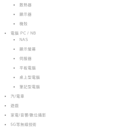
散熱器
顯示器
機殼
電腦 PC / NB
NAS
顯示螢幕
伺服器
平板電腦
桌上型電腦
筆記型電腦
汽/電車
遊戲
家電/音響/數位攝影
5G等無線技術