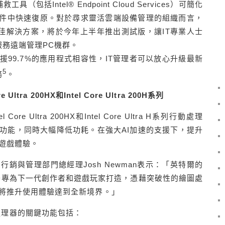
（包括Intel® Endpoint Cloud Services）可簡化
事件中快速復原。對於尋求靈活雲端設備管理的組織而言，
ervices是絕佳解決方案，將於今年上半年推出測試版，讓IT專業人士
務遠端管理PC機群。
Pro支援99.7%的應用程式相容性，IT管理者可以放心升級最新
5
務
。
re Ultra 200HX
和
Intel Core Ultra 200H
系列
 Ultra 200HX和Intel Core Ultra H系列行動處理
功能，同時大幅降低功耗。在強大AI加速的支援下，提升
遊戲體驗。
銷與管理部門總經理Josh Newman表示：「英特爾的
X和H系列處理器專為下一代創作者和遊戲玩家打造，憑藉突破性的繪圖處
器將推升使用體驗達到全新境界。」
系列行動處理器的關鍵功能包括：