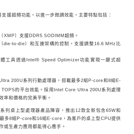
HX系列產品將支援超頻功能，以進一步微調效能，主要特點包括：
rofile（XMP）支援DDR5 SODIMM超頻。
e-to-die）和互連架構的控制，支援調整16.6 MHz比
tility軟體工具透過Intel® Speed Optimizer功能實現一鍵式超
Ultra 200U系列行動處理器，搭載最多2組P-core和8組E-
OPS的平台效能。採用Intel Core Ultra 200U系列處理
效率和價格的完美平衡。
ra 200S系列桌上型處理器產品陣容，推出12款全新包含65W和
8組P-core和16組E-core，為客戶的桌上型CPU提供
作或生產力應用都能得心應手。