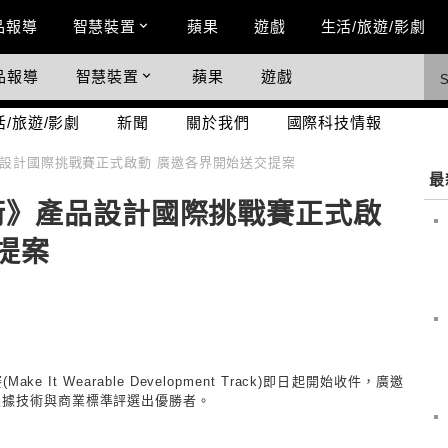
n Menu
品報導
智慧裝置
蘋果
遊戲
生活/旅遊/影劇
品報導
智慧裝置
蘋果
遊戲
際科技情報
活/旅遊/影劇
新聞
關於我們
國際科技情報
設計國際挑戰賽正式啟動 廣邀各界開始送交提案
最
術》產品設計國際挑戰賽正式啟
提案
賽
(Make It Wearable Development Track)即日起開始收件，廣邀
根據技術與商業標準評選出優勝者。