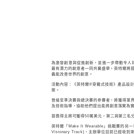
為激發創意與促進創新，並進一步帶動令人
最有潛力的創意者一同共襄盛舉。英特爾將提
義能改善世界的創意。
活動內容：《英特爾
®穿戴式技術》產品設
案。
晉級至準決賽與總決賽的參賽者，將獲得業界
及技術指導，協助他們提出能將創意落實為
首獎得主將可獲得50萬美元，第二與第三名分
英特爾「Make It Wearable」挑戰賽的另
Visionary Track)，主辦單位目前