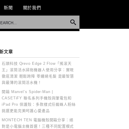
新聞
關於我們
新文章
石頭科技 Qrevo Edge 2 Flow「搖滾天
王」滾筒活水掃拖機器人使用分享：實現
徹底清潔 輕鬆跨障 零纏繞毛髮 是最智慧
與最薄的滾筒活水機！
開箱 Marvel’s Spider-Man |
CASETiFY 聯名系列手機殼與筆電包和
iPad Pro 保護殼：多款樣式任蜘蛛人粉絲
挑選更能完美呵護心愛產品
MONTECH TEN 電腦機殼開箱分享：絕
對是小電腦主機首選！三種不同配置模式