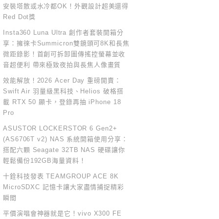
安裝塔散或水冷都OK！外觀設計超美還得
Red Dot獎
Insta360 Luna Ultra 創作者套裝開箱分
享：擁徠卡Summicron雙鏡頭可8K和長焦
微距錄影！首創可拆卸圖傳搖控螢幕並收
音超便利 帶來極致夜拍與長焦人像畫質
效能解放！2026 Acer Day 重磅開賣：
Swift Air 羽量級黑科技、Helios 破格搭
載 RTX 50 顯卡，登錄再抽 iPhone 18
Pro
ASUSTOR LOCKERSTOR 6 Gen2+
(AS6706T v2) NAS 系統開箱使用分享：
搭配六顆 Seagate 32TB NAS 硬碟讓你
輕鬆備份192GB海量資料！
十銓科技發表 TEAMGROUP ACE 8K
MicroSDXC 記憶卡讓大家盡情捕捉精彩
瞬間
平價演唱會神器就是它！vivo X300 FE