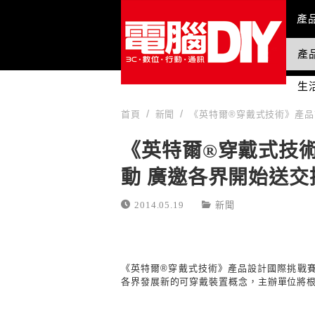
Mai
產
產
國
生
首頁
新聞
《英特爾®穿戴式技術》產品
《英特爾®穿戴式技
動 廣邀各界開始送交
2014.05.19
新聞
《英特爾
®穿戴式技術》產品設計國際挑戰
各界發展新的可穿戴裝置概念，主辦單位將