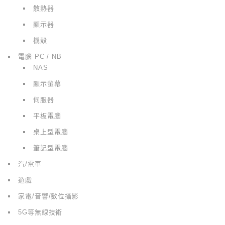
散熱器
顯示器
機殼
電腦 PC / NB
NAS
顯示螢幕
伺服器
平板電腦
桌上型電腦
筆記型電腦
汽/電車
遊戲
家電/音響/數位攝影
5G等無線技術