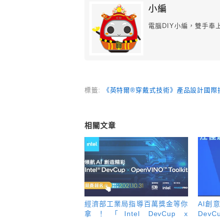
小編
電腦DIY小編，雙手奉
標籤:
《英特爾®穿戴式技術》產品設計國際挑戰賽(Mak
相關文章
經濟部工業局指導百萬獎金等你
AI創意
拿！「Intel DevCup x
Dev