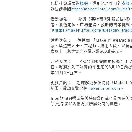
包括社會環境
監視器
、運用光合作用的
衣服
辦法請參閱
https:/makeit.intel.com/rules/t
活動辦法：
參與《英特爾
®穿戴式技術
者、價值定位、市場差異、預期的商業挑戰
明
https:/makeit.intel.com/rules/dev_tradi
活動對象：
英特爾 「Make It We
家、製造業人士、工程師、技術人員、以及富
歲以上，募集資金不得超過500萬美元。
活動時間：
《英特爾
®穿戴式技術》產
日，獲選進入準決賽的作品須於8月10日前提
年11月3日宣布。
更多資訊
：
想瞭解更多英特爾
「
Make 
新聞，敬請瀏覽官網
makeit.intel.com
。
Intel與Intel標誌為英特爾公司或子公司
*
其他品牌和名稱為其所屬公司的資產。