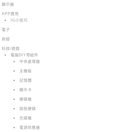
顯示器
APP應用
IG小技巧
電子
財經
科技/遊戲
電腦DIY零組件
中央處理器
主機板
記憶體
顯示卡
硬碟機
固態硬碟
光碟機
電源供應器