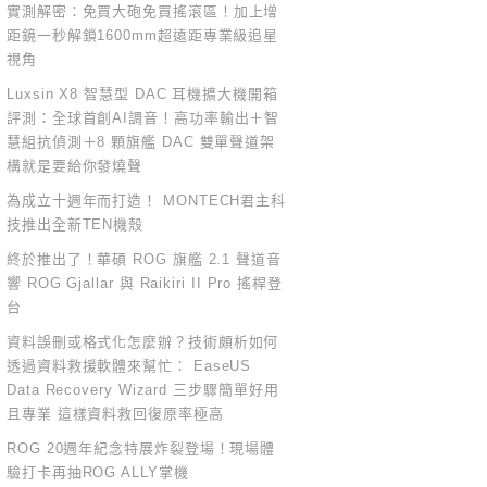
實測解密：免買大砲免買搖滾區！加上增
距鏡一秒解鎖1600mm超遠距專業級追星
視角
Luxsin X8 智慧型 DAC 耳機擴大機開箱
評測：全球首創AI調音！高功率輸出＋智
慧組抗偵測＋8 顆旗艦 DAC 雙單聲道架
構就是要給你發燒聲
為成立十週年而打造！ MONTECH君主科
技推出全新TEN機殼
終於推出了！華碩 ROG 旗艦 2.1 聲道音
響 ROG Gjallar 與 Raikiri II Pro 搖桿登
台
資料誤刪或格式化怎麼辦？技術頗析如何
透過資料救援軟體來幫忙： EaseUS
Data Recovery Wizard 三步驟簡單好用
且專業 這樣資料救回復原率極高
ROG 20週年紀念特展炸裂登場！現場體
驗打卡再抽ROG ALLY掌機