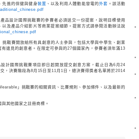
、先進的保健與健身
裝置
、以及利用人體動能發電的
外套
。該活動
raditional_chinese.pdf
》產品設計國際挑戰賽的參賽者必須送交一份提案，說明目標使用
、以及產品介紹影片等商業提案細節。提案方式請參閱活動辦法說
tional_chinese.pdf
arable」挑戰賽開放給所有具創意的人士參與，包括大學與中學生、創業
有遠見的創意者。在限定可參與的27個國家內，參賽者須年滿13
品設計國際挑戰賽項目即日起開放提交創意方案，
截止日為6月24
交，決賽階段為8月15日至11月1日，總決賽得獎者名單將於2014
It Wearable」挑戰賽的相關資訊、比賽規則、參加條件、以及最新的
在美國與其他國家之註冊商標。