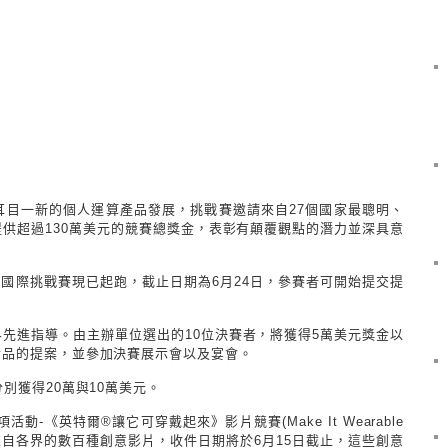
耳目一新的個人運算產品發展，挑戰賽邀請來自27個國家最聰明、
供超過130萬美元的競賽總獎金，表彰有顛覆觀點的潛力並深具意
計國際挑戰賽現已起跑，截止日期為
6月24日，參賽者可開始提交提
先進指導。由主辦單位選出的10位決賽者，將獲得5萬美元獎金以
實品的提案，並參加決賽展示會以及宴會。
別獲得20萬與10萬美元。
一項活動-《英特爾®讓它可穿戴起來》影片競賽(Make It Wearable
已經收到來自各界的數百種創意影片，收件日期將於6月15日截止，這些創意