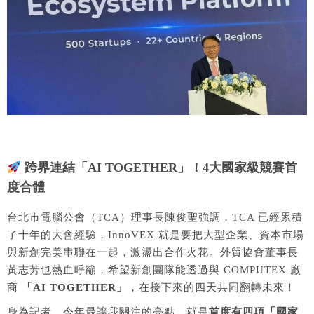
跨界連結「AI TOGETHER」！4大國家級競賽首
度合體
台北市電腦公會（TCA）理事長陳俊聖強調，TCA 已經累積
了十年的大會經驗，InnoVEX 就是要把大型企業、資本市場
與新創完美串聯在一起，激盪出合作火花。外貿協會董事長
黃志芳也熱血呼籲，希望新創團隊能透過與 COMPUTEX 廠
商
「AI TOGETHER」
，在接下來的四天共同翻轉未來！
身為記者，今年最讓我關注的亮點，就是
首度有四項「國家