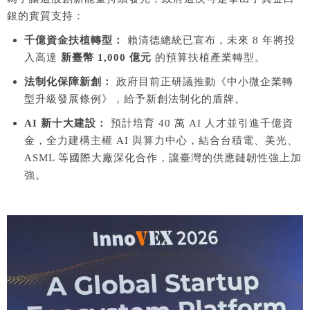
銀的實質支持：
千億資金扶植轉型：
賴清德總統已宣布，未來 8 年將投
入高達
新臺幣 1,000 億元
的預算扶植產業轉型。
法制化保障新創：
政府目前正研議推動《中小微企業轉
型升級發展條例》，給予新創法制化的盾牌。
AI 新十大建設：
預計培育 40 萬 AI 人才並引進千億資
金，全力建構主權 AI 與算力中心，結合台積電、美光、
ASML 等國際大廠深化合作，讓臺灣的供應鏈韌性強上加
強。