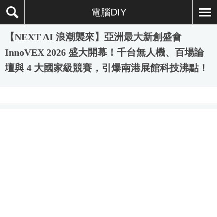
電腦DIY
【NEXT AI 浪潮襲來】亞洲最大新創盛會
InnoVEX 2026 盛大開幕！千台無人機、百場論
壇與 4 大國家級競賽，引爆南港展館科技沸點！