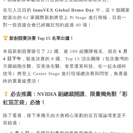
在引人注目的
InnoVEX Global Demo Day
中，這 9 個國家
館派出的 62 家國際新創將登上 Pi Stage 進行簡報，目前一
對一投資媒合會已經瘋狂預約超過 40 場！
新創競賽決賽 Top 15 名單出爐！
本屆新創競賽吸引了 22 國、逾 180 組團隊報名。就在
6 月
4 日下午
，殺進決賽的 8 國、Top 15 頂尖團隊（包含臺灣的
方圓細胞生醫、安美洛生醫、奎景運算科技、在一起永續科
技等）將登上 Center Stage 進行現場總決賽與問答，角逐最
終的重量級獎項！
必去推薦：NVIDIA 副總裁開講、限量獨角獸「彩
虹茄芷袋」必搶！
除了看展，接下來幾天由大會精心策劃的近百場論壇更是不
容錯過：