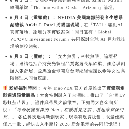
6 月 3 日：
美國亞利桑那州商務局總裁 Sandra Watson
率團舉辦「The Innovation Oasis – Arizona」論壇。
6 月 4 日（重頭戲）：
NVIDIA 美國總部開發者生態系
副總裁 Ankit J. Patel 將親臨現場
，在「TAI1：驅動AI
真實落地」論壇分享實戰案例！同日還有「Global
VC/CVC Investment Forum」共同探討全球 AI 算力競技
場的創投趨勢。
6 月 5 日（壓軸）：
「女力無界，科技無限」論壇登
場，邀請包括台灣美光製程品質處處長葉欣柔、佳必琪創
辦人張舒眉、亞馬遜全球開店台灣總經理謝孜希等女性高
階經理人同台座談。
粉絲福利時間：
今年 InnoVEX 官方首度推出了
實體獨角
獸週邊限量商品
！大會特別融入了台灣味，推出了「台灣 LV
彩虹茄芷袋」、證件織帶與火箭徽章。正如同大會金句所
說：
「每個改變世界的 idea，在被看見之前，看起來都像幻
想。」
各位科技迷與新創玩家，現場有現貨販售，限量優惠
僅此一批，趕快去入手屬於 2026 新創浪潮的共同記憶吧！