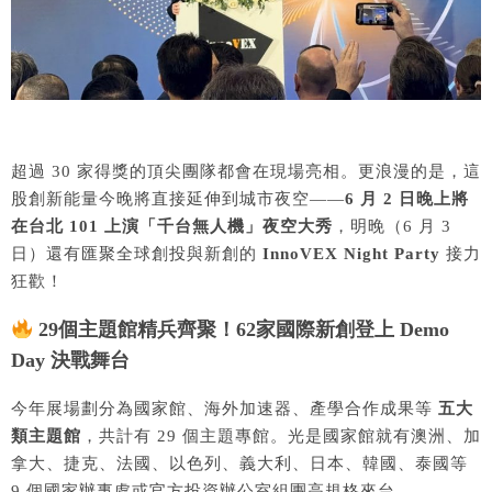
超過 30 家得獎的頂尖團隊都會在現場亮相。更浪漫的是，這
股創新能量今晚將直接延伸到城市夜空——
6 月 2 日晚上將
在台北 101 上演「千台無人機」夜空大秀
，明晚（6 月 3
日）還有匯聚全球創投與新創的
InnoVEX Night Party
接力
狂歡！
29個主題館精兵齊聚！62家國際新創登上 Demo
Day 決戰舞台
今年展場劃分為國家館、海外加速器、產學合作成果等
五大
類主題館
，共計有 29 個主題專館。光是國家館就有澳洲、加
拿大、捷克、法國、以色列、義大利、日本、韓國、泰國等
9 個國家辦事處或官方投資辦公室組團高規格來台。