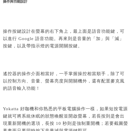
操作與功能設計
操作按鍵設計在螢幕的右下角上，最上面是語音功能鍵，可
以進行 Google 語音功能。再來則是音量的「加」與「減」
按鍵，以及帶指示燈的電源開關按鍵。
遙控器的操作介面相當好，一手掌握操控相當順手，除了可
以控制方向、音量、螢幕亮度與開關機外，還有配置麥克風
的語音輸入功能！
Yokatta 好咖機
和你熟悉的平板電腦操作一樣，如果短按電源
鍵就可將系統休眠的狀態喚醒並開啟螢幕，若長按則是會出
現重新開機的選項，長按 10 秒則是強制重開機；若要截圖螢
幕畫面只要同時按下音量減與電源鍵即可。