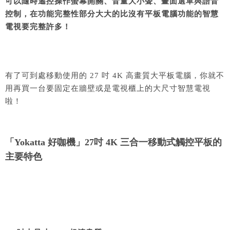
可以隨時遙控操作螢幕開關、音量大小聲、畫面選單與語音
控制，在功能完整性部分大大的比沒有平板電腦功能的智慧
電視要完整許多！
有了可到處移動使用的 27 吋 4K 高畫質大平板電腦，你就不
用再買一台要固定在牆壁或是電視櫃上的大尺寸智慧電視
啦！
「Yokatta 好咖機」27吋 4K 三合一移動式觸控平板的
主要特色