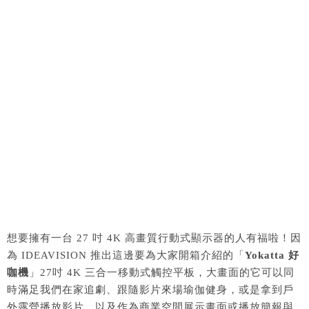
想要擁有一台 27 吋 4K 高畫質行動式顯示器的人有福啦！因
為 IDEAVISION 推出這邊要為大家開箱介紹的「
Yokatta 好
咖機
」27吋 4K 三合一移動式觸控平板，大畫面的它可以同
時滿足我們在家追劇、跟隨影片來場瑜伽健身，或是拿到戶
外露營播放影片，以及作為商業空間展示畫面或播放簡報與