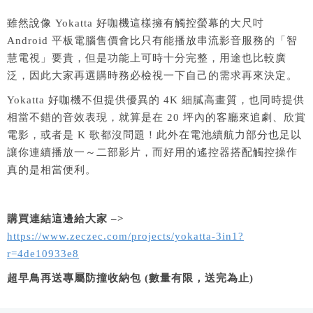
雖然說像 Yokatta 好咖機這樣擁有觸控螢幕的大尺吋
Android 平板電腦售價會比只有能播放串流影音服務的「智
慧電視」要貴，但是功能上可時十分完整，用途也比較廣
泛，因此大家再選購時務必檢視一下自己的需求再來決定。
Yokatta 好咖機不但提供優異的 4K 細膩高畫質，也同時提供
相當不錯的音效表現，就算是在 20 坪內的客廳來追劇、欣賞
電影，或者是 K 歌都沒問題！此外在電池續航力部分也足以
讓你連續播放一～二部影片，而好用的遙控器搭配觸控操作
真的是相當便利。
購買連結這邊給大家 –>
https://www.zeczec.com/projects/yokatta-3in1?
r=4de10933e8
超早鳥再送專屬防撞收納包 (數量有限，送完為止)