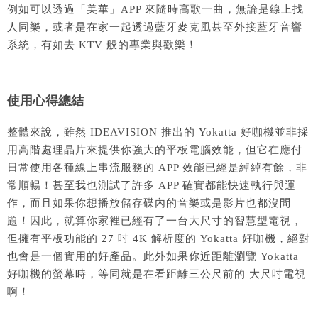
例如可以透過「美華」APP 來隨時高歌一曲，無論是線上找
人同樂，或者是在家一起透過藍牙麥克風甚至外接藍牙音響
系統，有如去 KTV 般的專業與歡樂！
使用心得總結
整體來說，雖然 IDEAVISION 推出的 Yokatta 好咖機並非採
用高階處理晶片來提供你強大的平板電腦效能，但它在應付
日常使用各種線上串流服務的 APP 效能已經是綽綽有餘，非
常順暢！甚至我也測試了許多 APP 確實都能快速執行與運
作，而且如果你想播放儲存碟內的音樂或是影片也都沒問
題！因此，就算你家裡已經有了一台大尺寸的智慧型電視，
但擁有平板功能的 27 吋 4K 解析度的 Yokatta 好咖機，絕對
也會是一個實用的好產品。此外如果你近距離瀏覽 Yokatta
好咖機的螢幕時，等同就是在看距離三公尺前的 大尺吋電視
啊！