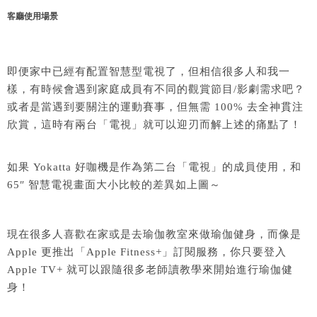
客廳使用場景
即便家中已經有配置智慧型電視了，但相信很多人和我一
樣，有時候會遇到家庭成員有不同的觀賞節目/影劇需求吧？
或者是當遇到要關注的運動賽事，但無需 100% 去全神貫注
欣賞，這時有兩台「電視」就可以迎刃而解上述的痛點了！
如果
Yokatta 好咖機
是作為第二台「電視」的成員使用，和
65″ 智慧電視畫面大小比較的差異如上圖～
現在很多人喜歡在家或是去瑜伽教室來做瑜伽健身，而像是
Apple 更推出「Apple Fitness+」訂閱服務，你只要登入
Apple TV+ 就可以跟隨很多老師讀教學來開始進行瑜伽健
身！