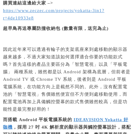
購買連結這邊給大家 –>
https://www.zeczec.com/projects/yokatta-3in1?
r=4de10933e8
超早鳥再送專屬防撞收納包 (數量有限，送完為止)
因此近年來可以透過有輪子的支架底座來到處移動的顯示器
越來越多，不過大家知道該如何選擇適合你要的功能款式
嗎？首先這樣的產品主要區分為「智慧電視」以及「平板電
腦」 兩種系統，雖然都是以 Android 架構為底層，但前者是
Android TV 或 Chrome TV 系統，後者則是 Android 平板
電腦系統，在功能方向上是截然不同的。此外，沒有配置電
池的「智慧電視」售價雖然便宜但不方便到處移動使用，而
配置電池再加上具備觸控螢幕的款式售價雖然較高，但是功
能性是最完整好用的！
而搭載 Android 平板電腦系統的
IDEAVISION Yokatta 好
咖機
，採用 27 吋 4K 解析度的顯示器與觸控螢幕設計，搭配