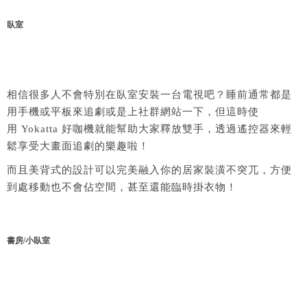
臥室
相信很多人不會特別在臥室安裝一台電視吧？睡前通常都是
用手機或平板來追劇或是上社群網站一下，但這時使
用
Yokatta 好咖機
就能幫助大家釋放雙手，透過遙控器來輕
鬆享受大畫面追劇的樂趣啦！
而且美背式的設計可以完美融入你的居家裝潢不突兀，方便
到處移動也不會佔空間，甚至還能臨時掛衣物！
書房/小臥室