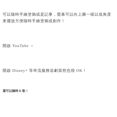
可以隨時手繪塗鴉或是記事，螢幕可以向上圖一樣以低角度
來擺放方便隨時手繪塗鴉或創作！
開啟 YouTube ～
開啟 Disney+ 等串流服務追劇當然也很 OK！
還可以隨時 K 歌！