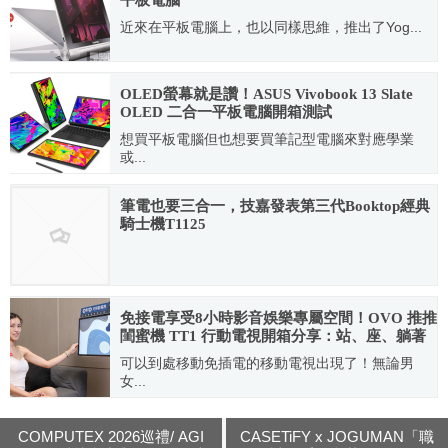
平板電腦
近來在平板電腦上，也以同樣思維，推出了Yog...
2014.01.28
OLED螢幕就是讚！ASUS Vivobook 13 Slate
OLED 二合一平板電腦開箱測試
想買平板電腦但也想要買筆記型電腦來對應學業
或...
2022.01.24
筆電也要三合一，技嘉發表第三代Booktop經典
騎士機T1125
2010.10.08
免接電享受8小時影音娛樂專屬空間！OVO 推推
閨蜜機 TT1 行動電視開箱分享：站、座、躺著
看都OK！
可以到處移動免插電的移動電視出現了！無論男
女...
2024.06.13
COMPUTEX 2026巡禮/ AGI
CASETiFY x JOGUMAN「職