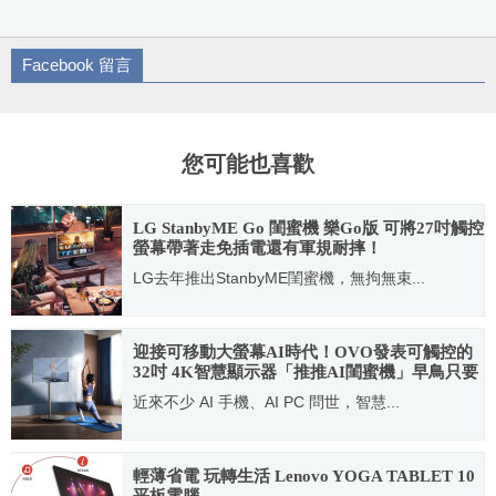
Facebook 留言
您可能也喜歡
LG StanbyME Go 閨蜜機 樂Go版 可將27吋觸控
螢幕帶著走免插電還有軍規耐摔！
LG去年推出StanbyME閨蜜機，無拘無束...
2023.10.03
迎接可移動大螢幕AI時代！OVO發表可觸控的
32吋 4K智慧顯示器「推推AI閨蜜機」早鳥只要
6 折
近來不少 AI 手機、AI PC 問世，智慧...
2024.10.23
輕薄省電 玩轉生活 Lenovo YOGA TABLET 10