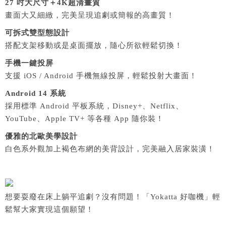
27 吋大尺寸＋4K超清畫質
畫面大又細緻，完美呈現追劇或簡報的高畫質！
可拆式雙型態設計
搭配支架移動或是桌面擺放，隨心所欲輕鬆切換！
手機一鍵投屏
支援 iOS / Android 手機無線投屏，輕鬆投射大畫面！
Android 14 系統
採用標準 Android 平板系統，Disney+、Netflix、
YouTube、Apple TV+ 等各種 App 隨你裝！
優雅的北歐美學設計
白色系外觀加上褐色布網的美背設計，完美融入居家裝潢！
想要耍廢在床上躺平追劇？沒有問題！「Yokatta 好咖機」輕
鬆幫大家實現這個願望！