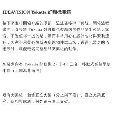
IDEAVISION
Yokatta 好咖機開箱
接下來進行開箱介紹的環節，這邊省略掉「傳統」開箱過程
畫面，直接將
Yokatta 好咖機
包裝箱內的物品拿出來給大家
看。不過值得一提的是，廠商非常用心在設計包材與安裝流
程，大家不用費心像我將所以物件拿出來，透過包裝盒的巧
思設計，就能輕鬆完整組裝支架組的動作。
包裝盒內有
Yokatta 好咖機
27吋 4K 三合一移動式觸控平板
本體（上圖為背面照）
還有支架組，包含直立支架（分上與下段）、直立支架底
座、線扣與螺絲，另外還有桌上支架。