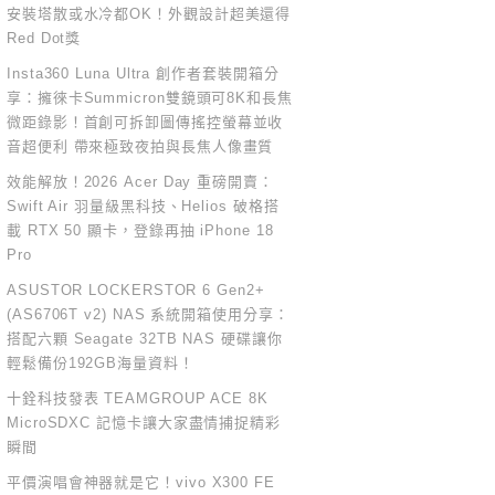
安裝塔散或水冷都OK！外觀設計超美還得
Red Dot獎
Insta360 Luna Ultra 創作者套裝開箱分
享：擁徠卡Summicron雙鏡頭可8K和長焦
微距錄影！首創可拆卸圖傳搖控螢幕並收
音超便利 帶來極致夜拍與長焦人像畫質
效能解放！2026 Acer Day 重磅開賣：
Swift Air 羽量級黑科技、Helios 破格搭
載 RTX 50 顯卡，登錄再抽 iPhone 18
Pro
ASUSTOR LOCKERSTOR 6 Gen2+
(AS6706T v2) NAS 系統開箱使用分享：
搭配六顆 Seagate 32TB NAS 硬碟讓你
輕鬆備份192GB海量資料！
十銓科技發表 TEAMGROUP ACE 8K
MicroSDXC 記憶卡讓大家盡情捕捉精彩
瞬間
平價演唱會神器就是它！vivo X300 FE