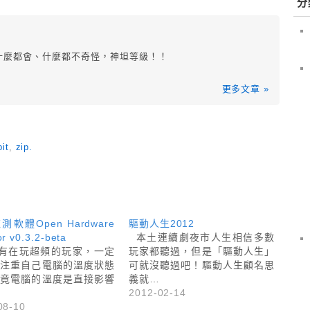
分
！什麼都會、什麼都不奇怪，神坦等級！！
更多文章 »
it
,
zip.
軟體Open Hardware
驅動人生2012
r v0.3.2-beta
本土連續劇夜市人生相信多數
有在玩超頻的玩家，一定
玩家都聽過，但是「驅動人生」
別注重自己電腦的溫度狀態
可就沒聽過吧！驅動人生顧名思
畢竟電腦的溫度是直接影響
義就…
2012-02-14
08-10