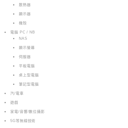
散熱器
顯示器
機殼
電腦 PC / NB
NAS
顯示螢幕
伺服器
平板電腦
桌上型電腦
筆記型電腦
汽/電車
遊戲
家電/音響/數位攝影
5G等無線技術