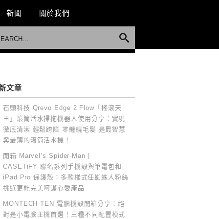
新聞
關於我們
新文章
石頭科技 Qrevo Edge 2 Flow「搖滾天
王」滾筒活水掃拖機器人使用分享：實現
徹底清潔 輕鬆跨障 零纏繞毛髮 是最智慧
與最薄的滾筒活水機！
開箱 Marvel’s Spider-Man |
CASETiFY 聯名系列手機殼與筆電包和
iPad Pro 保護殼：多款樣式任蜘蛛人粉絲
挑選更能完美呵護心愛產品
MONTECH TEN 電腦機殼開箱分享：絕
對是小電腦主機首選！三種不同配置模式