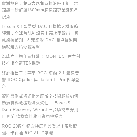
實測解密：免買大砲免買搖滾區！加上增
距鏡一秒解鎖1600mm超遠距專業級追星
視角
Luxsin X8 智慧型 DAC 耳機擴大機開箱
評測：全球首創AI調音！高功率輸出＋智
慧組抗偵測＋8 顆旗艦 DAC 雙單聲道架
構就是要給你發燒聲
為成立十週年而打造！ MONTECH君主科
技推出全新TEN機殼
終於推出了！華碩 ROG 旗艦 2.1 聲道音
響 ROG Gjallar 與 Raikiri II Pro 搖桿登
台
資料誤刪或格式化怎麼辦？技術頗析如何
透過資料救援軟體來幫忙： EaseUS
Data Recovery Wizard 三步驟簡單好用
且專業 這樣資料救回復原率極高
ROG 20週年紀念特展炸裂登場！現場體
驗打卡再抽ROG ALLY掌機