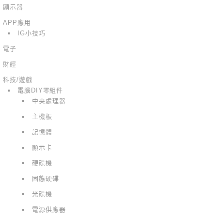
顯示器
APP應用
IG小技巧
電子
財經
科技/遊戲
電腦DIY零組件
中央處理器
主機板
記憶體
顯示卡
硬碟機
固態硬碟
光碟機
電源供應器