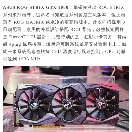
ASUS ROG STRIX GTX 1080
：華碩先派出 ROG STRIX
系列來打頭陣，從命名可知道這系列會是主流版本，但上頭
還有 ROG MATRIX 或水冷的更高階版本。此次同樣採用 3
風扇配置，素黑的外觀設計搭配 RGB 背光，散熱模組同樣
是 DirectCU III 設計；而較特別的是，在顯示卡前方，有兩
組 4ping 風扇接頭，讓用戶可將系統風扇安裝置顯卡上，如
此一來系統風扇會根據 GPU 溫度進行風速控制；GPU 時脈
可達到 1936 MHz。